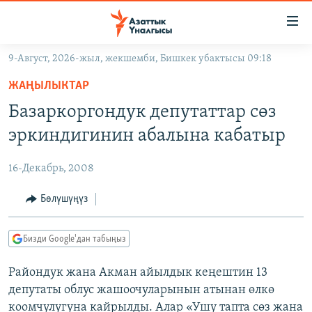
Линктер
Мазмунга
өтүңүз
9-Август, 2026-жыл, жекшемби, Бишкек убактысы 09:18
Навигацияга
ЖАҢЫЛЫКТАР
өтүңүз
ЖАҢЫЛЫКТАР
КЫРГЫЗСТАН
Издөөгө
Базаркоргондук депутаттар сөз
салыңыз
ДҮЙНӨ
КЫРГЫЗСТАН
эркиндигинин абалына кабатыр
УКРАИНА
САЯСАТ
ДҮЙНӨ
16-Декабрь, 2008
АТАЙЫН ИЛИКТӨӨ
ЭКОНОМИКА
БОРБОР АЗИЯ
ТВ ПРОГРАММАЛАР
Бөлүшүңүз
МАДАНИЯТ
ПОДКАСТ
БҮГҮН АЗАТТЫКТА
Бизди Google'дан табыңыз
ӨЗГӨЧӨ ПИКИР
ЭКСПЕРТТЕР ТАЛДАЙТ
Райондук жана Акман айылдык кеңештин 13
БИЗ ЖАНА ДҮЙНӨ
Русский
депутаты облус жашоочуларынын атынан өлкө
ДАНИСТЕ
коомчулугуна кайрылды. Алар «Ушу тапта сөз жана