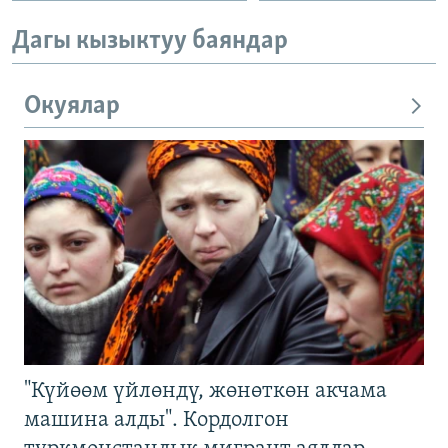
Дагы кызыктуу баяндар
Окуялар
"Күйөөм үйлөндү, жөнөткөн акчама
машина алды". Кордолгон