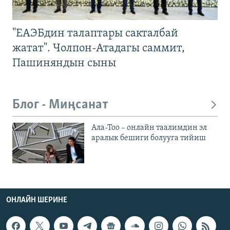
"ЕАЭБдин талаптары сакталбай
жатат". Чолпон-Атадагы саммит,
Пашиняндын сыны
Блог - Миңсанат
Ала-Тоо – онлайн таалимдин эл
аралык бешиги болууга тийиш
ОНЛАЙН ШЕРИНЕ