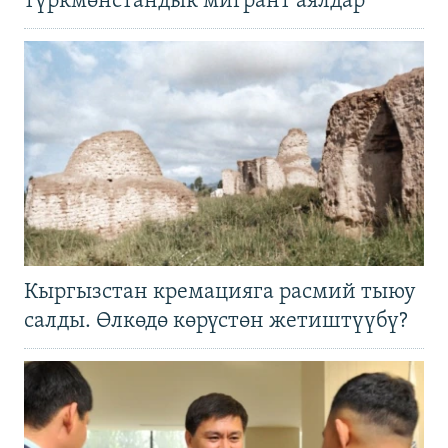
түркмөнстандык мигрант аялдар
Кыргызстан кремацияга расмий тыюу
салды. Өлкөдө көрүстөн жетиштүүбү?