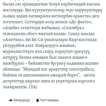
басма сөз эркиндигине болуп көрбөгөндөй кысым
ОНЛАЙН ШЕРИНЕ
ЭЖЕ-СИҢДИЛЕР
жасалууда. Бул куугунтуктоолор терс көрүнүштөрдү
АЗАТТЫК+
калың элдин катмарына жеткирбөө аракети» деп
ЫҢГАЙСЫЗ СУРООЛОР
эсептешет. Соттордун колу менен «Де-факто»,
«Алиби» гезиттери жабылып, «Сентябрь»
телеканалы обого чыкпай калды. Соңку маалда
ЭЕ/АРнун бардык сайттары
«Азаттык», Би Би-Си үналгылары Кыргызстанда
уктурулбай атат. Кайрылууга ылайык,
журналисттерге кол салуу, коркутуп-үркүтүү,
өлтүрүү, башка өлкөдөн баш паанек издөөгө
мажбурлоо – бийликтин бүгүнкү кадимки ишине
айланды. “Мындай иш-аракеттер токтотулбаса,
бийлик эл ишениминен ажырай берет”, - деген
депутаттар кыргыз элин өз укуктарын коргоого
чакырышты. (YA)
Бөлүшүңүз
Катталыңыз