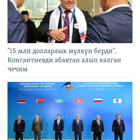
"15 млн долларлык мүлкүн берди".
Конгантиевди абактан алып калган
чечим