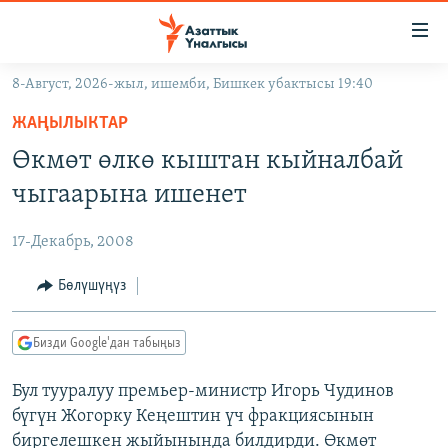
Линктер
Мазмунга
өтүңүз
8-Август, 2026-жыл, ишемби, Бишкек убактысы 19:40
Навигацияга
ЖАҢЫЛЫКТАР
өтүңүз
ЖАҢЫЛЫКТАР
КЫРГЫЗСТАН
Издөөгө
Өкмөт өлкө кыштан кыйналбай
салыңыз
ДҮЙНӨ
КЫРГЫЗСТАН
чыгаарына ишенет
УКРАИНА
САЯСАТ
ДҮЙНӨ
17-Декабрь, 2008
АТАЙЫН ИЛИКТӨӨ
ЭКОНОМИКА
БОРБОР АЗИЯ
ТВ ПРОГРАММАЛАР
Бөлүшүңүз
МАДАНИЯТ
ПОДКАСТ
БҮГҮН АЗАТТЫКТА
Бизди Google'дан табыңыз
ӨЗГӨЧӨ ПИКИР
ЭКСПЕРТТЕР ТАЛДАЙТ
Бул тууралуу премьер-министр Игорь Чудинов
БИЗ ЖАНА ДҮЙНӨ
Русский
бүгүн Жогорку Кеңештин үч фракциясынын
ДАНИСТЕ
биргелешкен жыйынында билдирди. Өкмөт