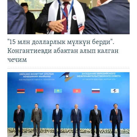
"15 млн долларлык мүлкүн берди".
Конгантиевди абактан алып калган
чечим