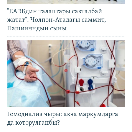
"ЕАЭБдин талаптары сакталбай
жатат". Чолпон-Атадагы саммит,
Пашиняндын сыны
Гемодиализ чыры: акча маркумдарга
да которулганбы?