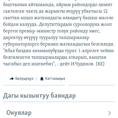
башчынын айтымында, айрым райондордо лимит
ОНЛАЙН ШЕРИНЕ
ЭЖЕ-СИҢДИЛЕР
сакталган чакта да жарыкты өчүрүү убактысы 12
АЗАТТЫК+
сааттан ашып жаткандыгы өлкөдөгү башкы маселе
ЫҢГАЙСЫЗ СУРООЛОР
бойдон калууда. Депутаттардын суроолоруна жооп
берген премьр-министр толук районду эмес,
даректүү өчүрүү тууралуу тапшырмалар
ЭЕ/АРнун бардык сайттары
губернаторлорго берилип жаткандыгын белгиледи.
“Абал биздин көзөмөлүбүздө турат. 1-апрелге чейин
белгиленген тапшырмаларды аткарып, кыштан
чыгабыз деп ишенебиз”, - дейт И.Чудинов. (КЕ)
Бөлүшүңүз
Катталыңыз
Дагы кызыктуу баяндар
Окуялар