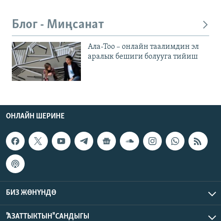
Блог - Миңсанат
Ала-Тоо – онлайн таалимдин эл
аралык бешиги болууга тийиш
ОНЛАЙН ШЕРИНЕ
БИЗ ЖӨНҮНДӨ
"АЗАТТЫКТЫН" САНДЫГЫ