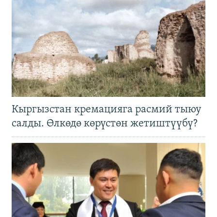
Кыргызстан кремацияга расмий тыюу
салды. Өлкөдө көрүстөн жетиштүүбү?