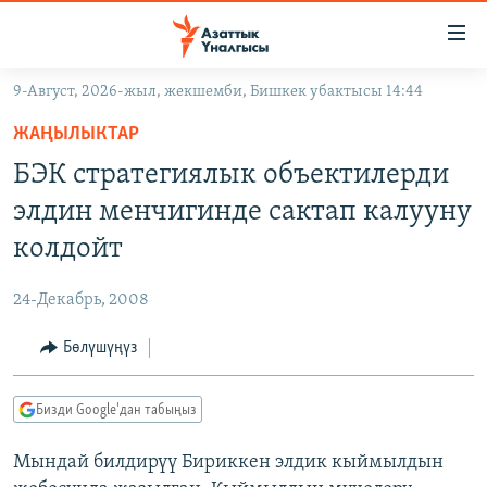
Линктер
Мазмунга
өтүңүз
9-Август, 2026-жыл, жекшемби, Бишкек убактысы 14:44
Навигацияга
ЖАҢЫЛЫКТАР
өтүңүз
ЖАҢЫЛЫКТАР
КЫРГЫЗСТАН
Издөөгө
БЭК стратегиялык объектилерди
салыңыз
ДҮЙНӨ
КЫРГЫЗСТАН
элдин менчигинде сактап калууну
УКРАИНА
САЯСАТ
ДҮЙНӨ
колдойт
АТАЙЫН ИЛИКТӨӨ
ЭКОНОМИКА
БОРБОР АЗИЯ
24-Декабрь, 2008
ТВ ПРОГРАММАЛАР
МАДАНИЯТ
Бөлүшүңүз
ПОДКАСТ
БҮГҮН АЗАТТЫКТА
ӨЗГӨЧӨ ПИКИР
ЭКСПЕРТТЕР ТАЛДАЙТ
Бизди Google'дан табыңыз
БИЗ ЖАНА ДҮЙНӨ
Русский
Мындай билдирүү Бириккен элдик кыймылдын
ДАНИСТЕ