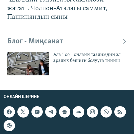
жатат". Чолпон-Атадагы саммит,
Пашиняндын сыны
Блог - Миңсанат
Ала-Тоо – онлайн таалимдин эл
аралык бешиги болууга тийиш
ОНЛАЙН ШЕРИНЕ