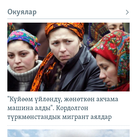
Окуялар
"Күйөөм үйлөндү, жөнөткөн акчама
машина алды". Кордолгон
түркмөнстандык мигрант аялдар