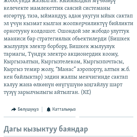
жобосунда жазылган. Кыймылдын мүчөлөрү
ОНЛАЙН ШЕРИНЕ
ЭЖЕ-СИҢДИЛЕР
келечекте мамлекеттик саясий системаны
өзгөртүү, таза, ыймандуу, адам укугун ыйык сактап
АЗАТТЫК+
эл үчүн кызмат кылган жоопкерчиликтүү бийликти
ЫҢГАЙСЫЗ СУРООЛОР
орнотууну колдошот. Ошондой эле жободо улуттук
мааниси бар стратегиялык обьектилерди (Бишкек
жылуулук электр борбору, Бишкек жылуулук
ЭЕ/АРнун бардык сайттары
тармагы, Түндүк электро акционердик коому,
Кыргызалтын, Кыргызтелеком, Кыргызпочтасы,
Кыргыз темир жолу, “Манас” аэропорту, алтын ж.б.
кен байлыктар) элдин жалпы менчигинде сактап
калуу жана өлкөнүн өнүгүшүнө ыңгайлуу шарт
түзүү зарылчылыгы айтылган. (КЕ)
Бөлүшүңүз
Катталыңыз
Дагы кызыктуу баяндар