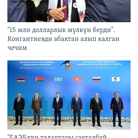
"15 млн долларлык мүлкүн берди".
Конгантиевди абактан алып калган
чечим
"ЕАЭБдин талаптары сакталбай