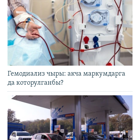
Гемодиализ чыры: акча маркумдарга
да которулганбы?