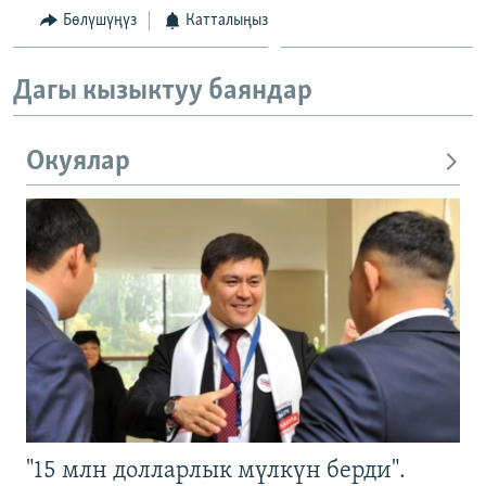
Бөлүшүңүз
Катталыңыз
Дагы кызыктуу баяндар
Окуялар
"15 млн долларлык мүлкүн берди".