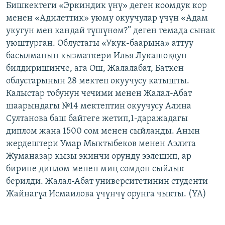
Бишкектеги «Эркиндик үнү» деген коомдук кор
ОНЛАЙН ШЕРИНЕ
ЭЖЕ-СИҢДИЛЕР
менен «Адилеттик» уюму окуучулар үчүн «Адам
АЗАТТЫК+
укугун мен кандай түшүнөм?” деген темада сынак
уюштурган. Облустагы «Укук-баарына» аттуу
ЫҢГАЙСЫЗ СУРООЛОР
басылманын кызматкери Илья Лукашовдун
билдиришинче, ага Ош, Жалалабат, Баткен
ЭЕ/АРнун бардык сайттары
облустарынын 28 мектеп окуучусу катышты.
Калыстар тобунун чечими менен Жалал-Абат
шаарындагы №14 мектептин окуучусу Алина
Султанова баш байгеге жетип,1-даражадагы
диплом жана 1500 сом менен сыйланды. Анын
жердештери Умар Мыктыбеков менен Аэлита
Жуманазар кызы экинчи орунду ээлешип, ар
бирине диплом менен миң сомдон сыйлык
берилди. Жалал-Абат университетинин студенти
Жайнагүл Исмаилова үчүнчү орунга чыкты. (YA)