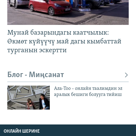
Мунай базарындагы каатчылык:
Өкмөт күйүүчү май дагы кымбаттай
турганын эскертти
Блог - Миңсанат
Ала-Тоо – онлайн таалимдин эл
аралык бешиги болууга тийиш
ОНЛАЙН ШЕРИНЕ