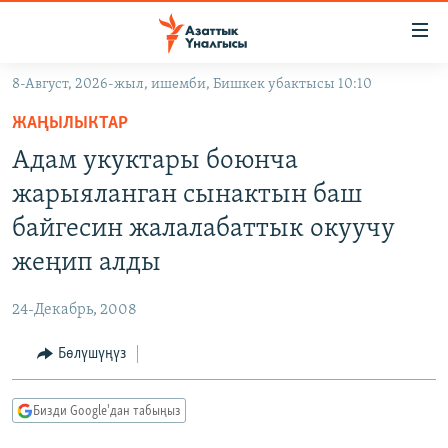
Линктер
Мазмунга
өтүңүз
8-Август, 2026-жыл, ишемби, Бишкек убактысы 10:10
Навигацияга
ЖАҢЫЛЫКТАР
өтүңүз
ЖАҢЫЛЫКТАР
КЫРГЫЗСТАН
Издөөгө
Адам укуктары боюнча
салыңыз
ДҮЙНӨ
КЫРГЫЗСТАН
жарыяланган сынактын баш
УКРАИНА
САЯСАТ
ДҮЙНӨ
байгесин жалалабаттык окуучу
АТАЙЫН ИЛИКТӨӨ
ЭКОНОМИКА
БОРБОР АЗИЯ
жеңип алды
ТВ ПРОГРАММАЛАР
МАДАНИЯТ
24-Декабрь, 2008
ПОДКАСТ
БҮГҮН АЗАТТЫКТА
Бөлүшүңүз
ӨЗГӨЧӨ ПИКИР
ЭКСПЕРТТЕР ТАЛДАЙТ
БИЗ ЖАНА ДҮЙНӨ
Русский
Бизди Google'дан табыңыз
ДАНИСТЕ