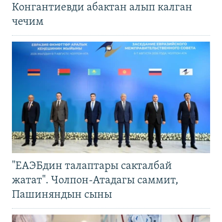
Конгантиевди абактан алып калган
чечим
"ЕАЭБдин талаптары сакталбай
жатат". Чолпон-Атадагы саммит,
Пашиняндын сыны