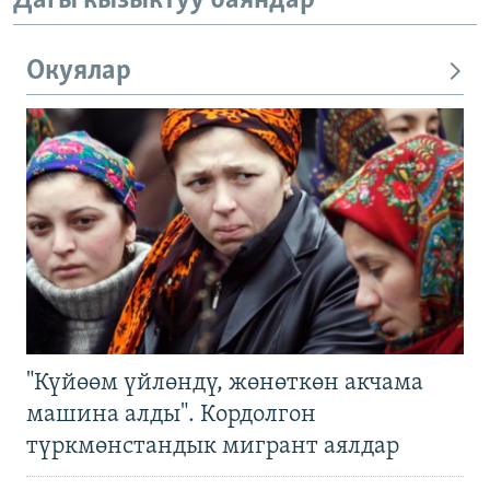
Дагы кызыктуу баяндар
Окуялар
"Күйөөм үйлөндү, жөнөткөн акчама
машина алды". Кордолгон
түркмөнстандык мигрант аялдар