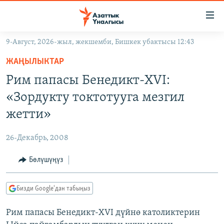
Линктер
Мазмунга
өтүңүз
9-Август, 2026-жыл, жекшемби, Бишкек убактысы 12:43
Навигацияга
ЖАҢЫЛЫКТАР
өтүңүз
ЖАҢЫЛЫКТАР
КЫРГЫЗСТАН
Издөөгө
Рим папасы Бенедикт-XVI:
салыңыз
ДҮЙНӨ
КЫРГЫЗСТАН
«Зордукту токтотууга мезгил
УКРАИНА
САЯСАТ
ДҮЙНӨ
жетти»
АТАЙЫН ИЛИКТӨӨ
ЭКОНОМИКА
БОРБОР АЗИЯ
26-Декабрь, 2008
ТВ ПРОГРАММАЛАР
МАДАНИЯТ
Бөлүшүңүз
ПОДКАСТ
БҮГҮН АЗАТТЫКТА
ӨЗГӨЧӨ ПИКИР
ЭКСПЕРТТЕР ТАЛДАЙТ
Бизди Google'дан табыңыз
БИЗ ЖАНА ДҮЙНӨ
Русский
Рим папасы Бенедикт-XVI дүйнө католиктерин
ДАНИСТЕ