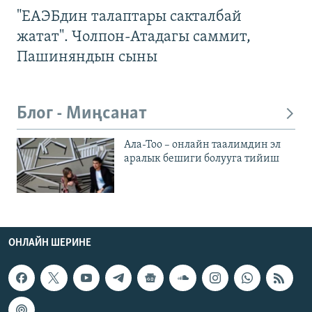
"ЕАЭБдин талаптары сакталбай
жатат". Чолпон-Атадагы саммит,
Пашиняндын сыны
Блог - Миңсанат
Ала-Тоо – онлайн таалимдин эл
аралык бешиги болууга тийиш
ОНЛАЙН ШЕРИНЕ