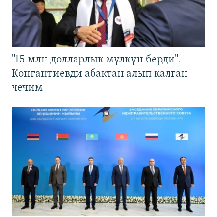
"15 млн долларлык мүлкүн берди".
Конгантиевди абактан алып калган
чечим