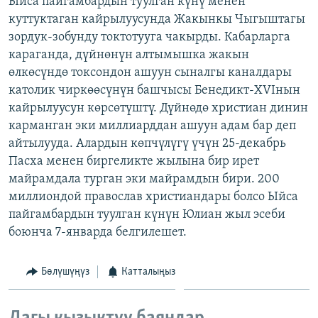
Ыйса пайгамбардын туулган күнү менен
ОНЛАЙН ШЕРИНЕ
ЭЖЕ-СИҢДИЛЕР
куттуктаган кайрылуусунда Жакынкы Чыгыштагы
зордук-зобунду токтотууга чакырды. Кабарларга
АЗАТТЫК+
караганда, дүйнөнүн алтымышка жакын
ЫҢГАЙСЫЗ СУРООЛОР
өлкөсүндө токсондон ашуун сыналгы каналдары
католик чиркөөсүнүн башчысы Бенедикт-XVIнын
кайрылуусун көрсөтүштү. Дүйнөдө христиан динин
ЭЕ/АРнун бардык сайттары
карманган эки миллиарддан ашуун адам бар деп
айтылууда. Алардын көпчүлүгү үчүн 25-декабрь
Пасха менен биргеликте жылына бир ирет
майрамдала турган эки майрамдын бири. 200
миллиондой православ христиандары болсо Ыйса
пайгамбардын туулган күнүн Юлиан жыл эсеби
боюнча 7-январда белгилешет.
Бөлүшүңүз
Катталыңыз