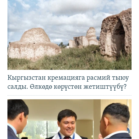
Кыргызстан кремацияга расмий тыюу
салды. Өлкөдө көрүстөн жетиштүүбү?