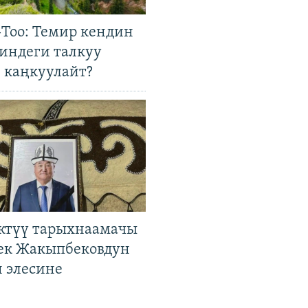
Тоо: Темир кендин
гиндеги талкуу
 каңкуулайт?
ктүү тарыхнаамачы
к Жакыпбековдун
 элесине