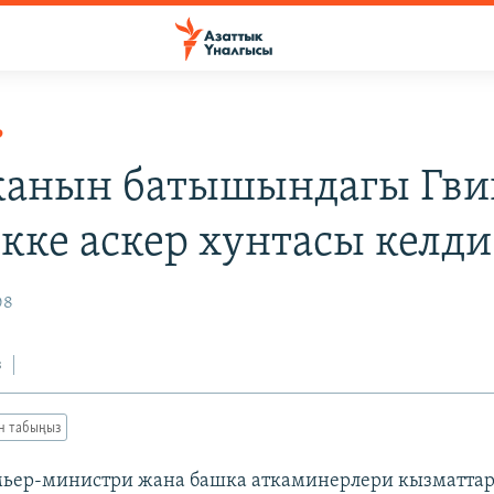
Р
анын батышындагы Гви
кке аскер хунтасы келди
08
з
ан табыңыз
мьер-министри жана башка аткаминерлери кызматта