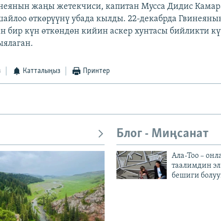
неянын жаңы жетекчиси, капитан Мусса Дидис Камар
айлоо өткөрүүнү убада кылды. 22-декабрда Гвинеяны
н бир күн өткөндөн кийин аскер хунтасы бийликти к
ыялаган.
з
Катталыңыз
Принтер
Блог - Миңсанат
Ала-Тоо – онл
таалимдин эл
бешиги болуу