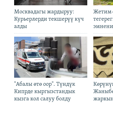
Москвадагы жардыруу:
Жетим-
Курьерлерди текшерүү күч
тегере
алды
эмнени
"Абалы өтө оор". Түндүк
Көрүнү
Кипрде кыргызстандык
Жаныбе
кызга кол салуу болду
жаркын