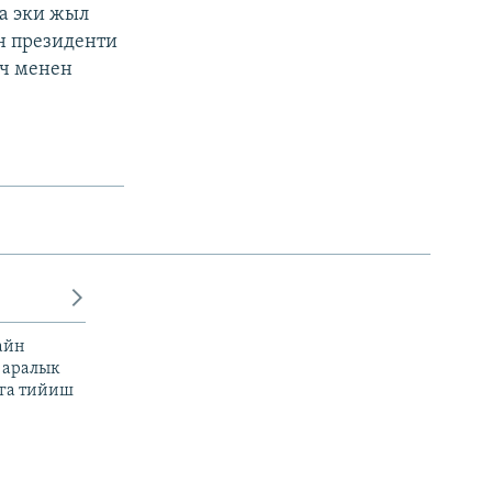
а эки жыл
н президенти
үч менен
айн
 аралык
га тийиш