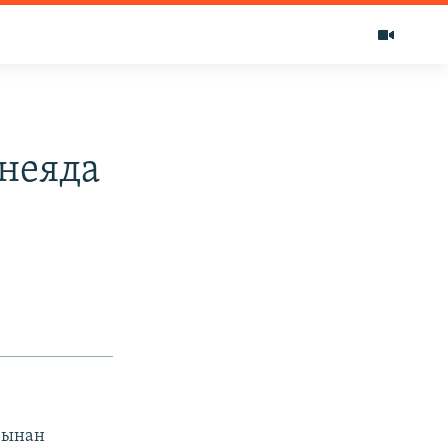
неяда
рынан