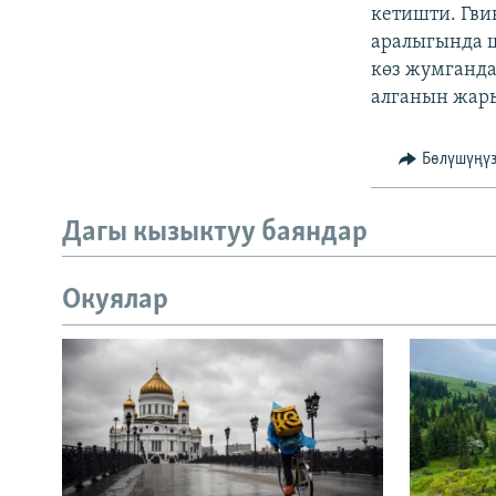
ЭЖЕ-СИҢДИЛЕР
кетишти. Гви
аралыгында ш
АЗАТТЫК+
көз жумганда
ЫҢГАЙСЫЗ СУРООЛОР
алганын жар
Бөлүшүңү
Дагы кызыктуу баяндар
Окуялар