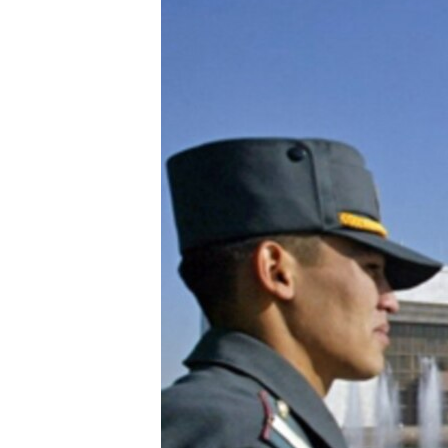
ЭЖЕ-СИҢДИЛЕР
АЗАТТЫК+
ЫҢГАЙСЫЗ СУРООЛОР