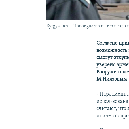
Kyrgyzstan -- Honor guards march near a n
Согласно при
возможность 
смогут откупи
уверено арме
Вооруженные 
М.Ниязовым
- Парламент 
использована
считают, что
иначе это пр