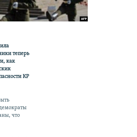
чила
ники теперь
и, как
скик
пасности КР
быть
-демократы
аны, что