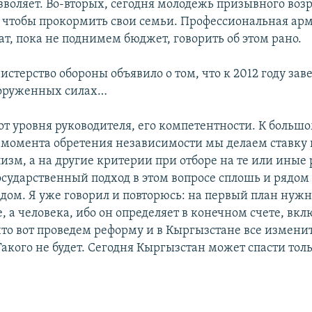
зволяет. Во-вторых, сегодня молодежь призывного воз
, чтобы прокормить свои семьи. Профессиональная арм
т, пока не поднимем бюджет, говорить об этом рано.
истерство обороны объявило о том, что к 2012 году за
ооруженных силах…
 от уровня руководителя, его компетентности. К больш
 момента обретения независимости мы делаем ставку 
изм, а на другие критерии при отборе на те или иные
осударственный подход в этом вопросе сплошь и рядом
дом. Я уже говорил и повторюсь: на первый план нужн
 а человека, ибо он определяет в конечном счете, вкл
то вот проведем реформу и в Кыргызстане все изменит
Такого не будет. Сегодня Кыргызстан может спасти то