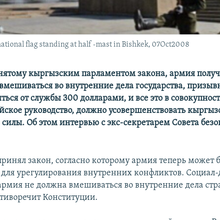
ational flag standing at half -mast in Bishkek, 07Oct2008
нятому кыргызским парламентом закона, армия полу
вмешиваться во внутренние дела государства, призыв
ться от службы 300 долларами, и все это в совокупност
йское руководство, должно усовершенствовать кыргыз
силы. Об этом интервью с экс-секретарем Совета безо
принял закон, согласно которому армия теперь может 
 для урегулирования внутренних конфликтов. Социал
 армия не должна вмешиваться во внутренние дела стр
отиворечит Конституции.