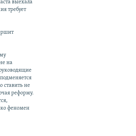
раста выехала
ия требует
вершит
ому
не на
 руководящие
 подменяется
о ставить не
ючая реформу.
ся,
лько феномен