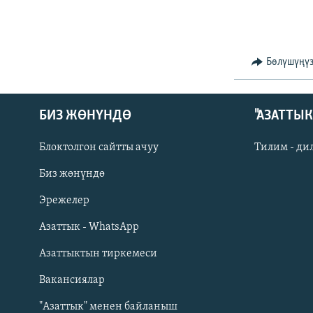
Бөлүшүңү
БИЗ ЖӨНҮНДӨ
"АЗАТТЫ
Блоктолгон сайтты ачуу
Тилим - ди
Биз жөнүндө
Русский
Эрежелер
Азаттык - WhatsApp
ОНЛАЙН ШЕРИНЕ
Азаттыктын тиркемеси
Вакансиялар
"Азаттык" менен байланыш