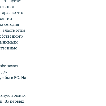
асть пугает
позиция
торая во что
стоянии
ла сегодня
, власть этим
собственного
принимали
бственные
обствовать
 для
ужбы в ВС. На
альную армию.
и. Во первых,