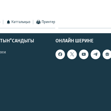
з
Катталыңыз
Принтер
КТЫН" САНДЫГЫ
ОНЛАЙН ШЕРИНЕ
лим