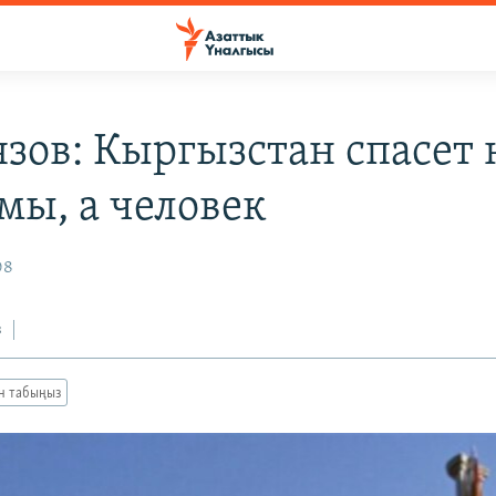
зов: Кыргызстан спасет 
мы, а человек
08
з
ан табыңыз