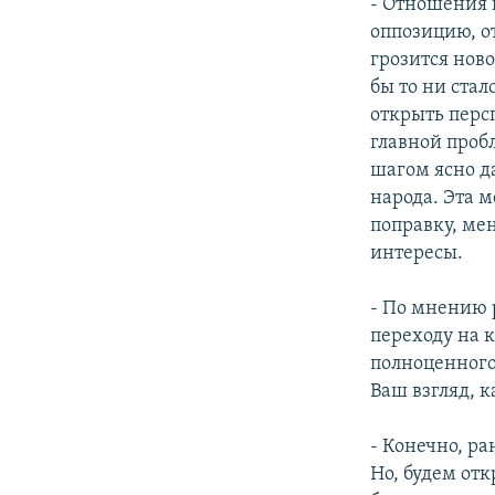
- Отношения 
оппозицию, о
грозится ново
бы то ни стал
открыть персп
главной проб
шагом ясно да
народа. Эта 
поправку, ме
интересы.
- По мнению 
переходу на 
полноценного
Ваш взгляд, 
- Конечно, р
Но, будем отк