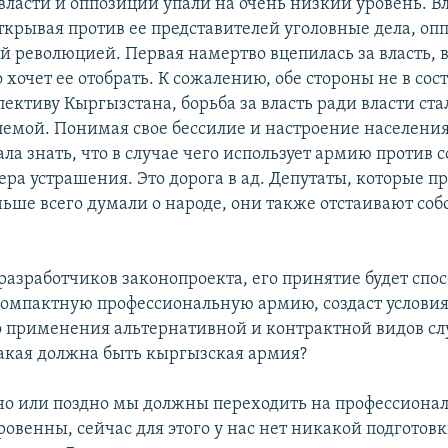
власти и оппозиции упали на очень низкий уровень. Вл
ткрывая против ее представителей уголовные дела, оп
й революцией. Первая намертво вцепилась за власть, в
о хочет ее отобрать. К сожалению, обе стороны не в со
ективу Кыргызстана, борьба за власть ради власти ста
лемой. Понимая свое бессилие и настроение населения
ла знать, что в случае чего использует армию против 
мера устрашения. Это дорога в ад. Депутаты, которые 
ньше всего думали о народе, они также отстаивают со
разработчиков законопроекта, его принятие будет спос
компактную профессиональную армию, создаст условия
 применения альтернативной и контрактной видов сл
какая должна быть кыргызская армия?
ано или поздно мы должны переходить на профессион
ровенны, сейчас для этого у нас нет никакой подготовк