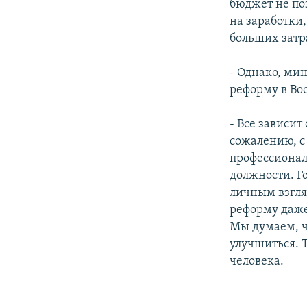
бюджет не по
на заработки
больших затра
- Однако, мин
реформу в В
- Все зависит
сожалению, с
профессионал
должности. Г
личным взгля
реформу даже,
Мы думаем, ч
улучшиться. 
человека.