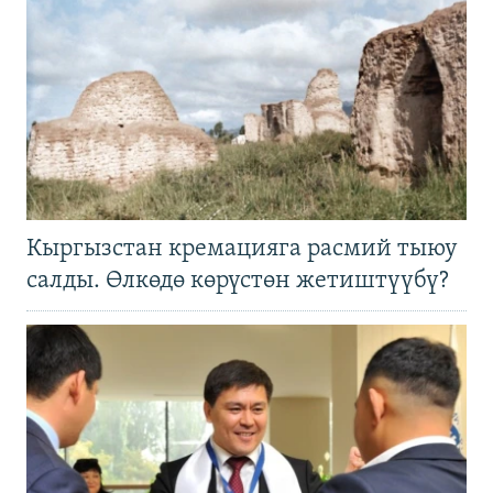
Кыргызстан кремацияга расмий тыюу
салды. Өлкөдө көрүстөн жетиштүүбү?