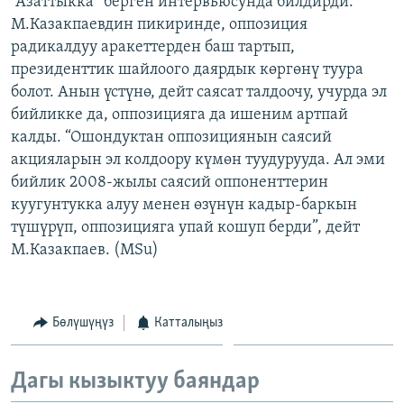
“Азаттыкка” берген интервьюсунда билдирди.
ОНЛАЙН ШЕРИНЕ
ЭЖЕ-СИҢДИЛЕР
М.Казакпаевдин пикиринде, оппозиция
радикалдуу аракеттерден баш тартып,
АЗАТТЫК+
президенттик шайлоого даярдык көргөнү туура
ЫҢГАЙСЫЗ СУРООЛОР
болот. Анын үстүнө, дейт саясат талдоочу, учурда эл
бийликке да, оппозицияга да ишеним артпай
калды. “Ошондуктан оппозициянын саясий
ЭЕ/АРнун бардык сайттары
акцияларын эл колдоору күмөн туудурууда. Ал эми
бийлик 2008-жылы саясий оппоненттерин
куугунтукка алуу менен өзүнүн кадыр-баркын
түшүрүп, оппозицияга упай кошуп берди”, дейт
М.Казакпаев. (MSu)
Бөлүшүңүз
Катталыңыз
Дагы кызыктуу баяндар