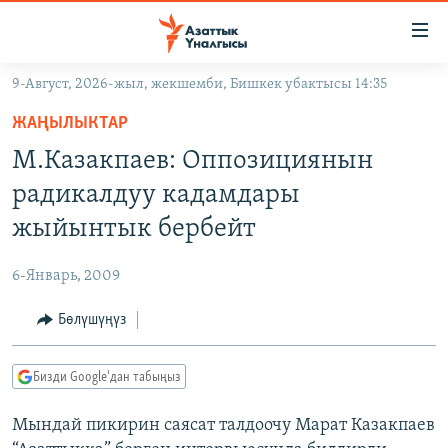
Линктер
Мазмунга
өтүңүз
9-Август, 2026-жыл, жекшемби, Бишкек убактысы 14:35
Навигацияга
ЖАҢЫЛЫКТАР
өтүңүз
ЖАҢЫЛЫКТАР
КЫРГЫЗСТАН
Издөөгө
М.Казакпаев: Оппозициянын
салыңыз
ДҮЙНӨ
КЫРГЫЗСТАН
радикалдуу кадамдары
УКРАИНА
САЯСАТ
ДҮЙНӨ
жыйынтык бербейт
АТАЙЫН ИЛИКТӨӨ
ЭКОНОМИКА
БОРБОР АЗИЯ
6-Январь, 2009
ТВ ПРОГРАММАЛАР
МАДАНИЯТ
Бөлүшүңүз
ПОДКАСТ
БҮГҮН АЗАТТЫКТА
ӨЗГӨЧӨ ПИКИР
ЭКСПЕРТТЕР ТАЛДАЙТ
Бизди Google'дан табыңыз
БИЗ ЖАНА ДҮЙНӨ
Русский
Мындай пикирин саясат талдоочу Марат Казакпаев
ДАНИСТЕ