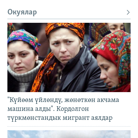
Окуялар
"Күйөөм үйлөндү, жөнөткөн акчама
машина алды". Кордолгон
түркмөнстандык мигрант аялдар