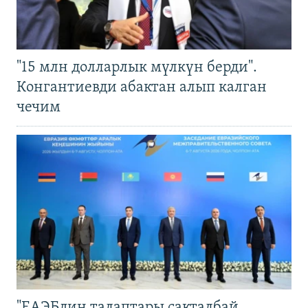
"15 млн долларлык мүлкүн берди".
Конгантиевди абактан алып калган
чечим
"ЕАЭБдин талаптары сакталбай