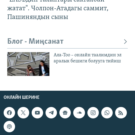
жатат". Чолпон-Атадагы саммит,
Пашиняндын сыны
Блог - Миңсанат
Ала-Тоо – онлайн таалимдин эл
аралык бешиги болууга тийиш
ОНЛАЙН ШЕРИНЕ