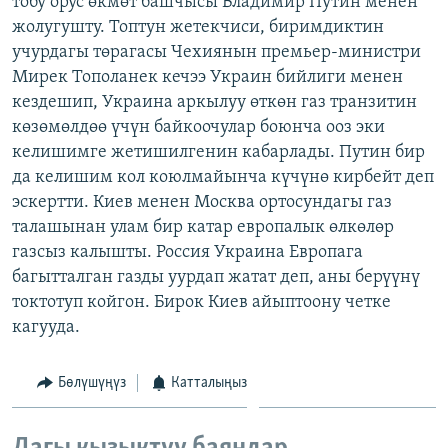
тобу орус өкмөт башчысы Владимир Путин менен
ОНЛАЙН ШЕРИНЕ
ЭЖЕ-СИҢДИЛЕР
жолугушту. Топтун жетекчиси, биримдиктин
учурдагы төрагасы Чехиянын премьер-министри
АЗАТТЫК+
Мирек Тополанек кечээ Украин бийлиги менен
ЫҢГАЙСЫЗ СУРООЛОР
кездешип, Украина аркылуу өткөн газ транзитин
көзөмөлдөө үчүн байкоочулар боюнча ооз эки
келишимге жетишилгенин кабарлады. Путин бир
ЭЕ/АРнун бардык сайттары
да келишим кол коюлмайынча күчүнө кирбейт деп
эскертти. Киев менен Москва ортосундагы газ
талашынан улам бир катар европалык өлкөлөр
газсыз калышты. Россия Украина Европага
багытталган газды уурдап жатат деп, аны берүүнү
токтотуп койгон. Бирок Киев айыптоону четке
кагууда.
Бөлүшүңүз
Катталыңыз