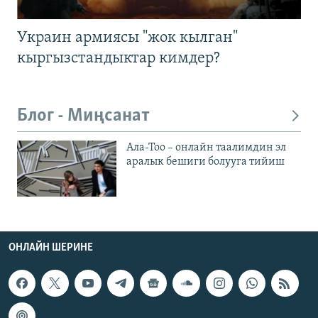
Украин армиясы "жок кылган"
кыргызстандыктар кимдер?
Блог - Миңсанат
Ала-Тоо – онлайн таалимдин эл
аралык бешиги болууга тийиш
ОНЛАЙН ШЕРИНЕ