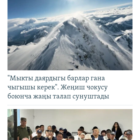
"Мыкты даярдыгы барлар гана
чыгышы керек". Жеңиш чокусу
боюнча жаңы талап сунуштады