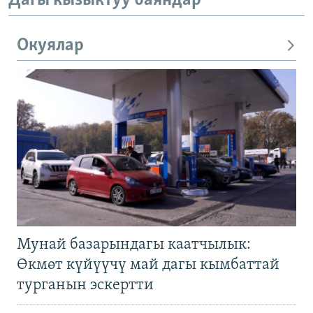
Дагы кызыктуу баяндар
Окуялар
Мунай базарындагы каатчылык:
Өкмөт күйүүчү май дагы кымбаттай
турганын эскертти