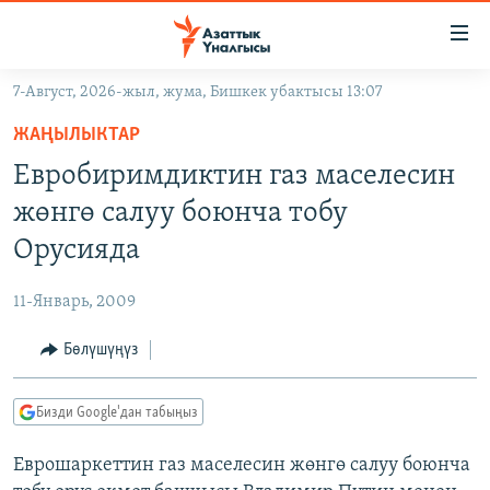
Линктер
Мазмунга
өтүңүз
7-Август, 2026-жыл, жума, Бишкек убактысы 13:07
Навигацияга
ЖАҢЫЛЫКТАР
өтүңүз
ЖАҢЫЛЫКТАР
КЫРГЫЗСТАН
Издөөгө
Евробиримдиктин газ маселесин
салыңыз
ДҮЙНӨ
КЫРГЫЗСТАН
жөнгө салуу боюнча тобу
УКРАИНА
САЯСАТ
ДҮЙНӨ
Орусияда
АТАЙЫН ИЛИКТӨӨ
ЭКОНОМИКА
БОРБОР АЗИЯ
11-Январь, 2009
ТВ ПРОГРАММАЛАР
МАДАНИЯТ
Бөлүшүңүз
ПОДКАСТ
БҮГҮН АЗАТТЫКТА
ӨЗГӨЧӨ ПИКИР
ЭКСПЕРТТЕР ТАЛДАЙТ
Бизди Google'дан табыңыз
БИЗ ЖАНА ДҮЙНӨ
Русский
Еврошаркеттин газ маселесин жөнгө салуу боюнча
ДАНИСТЕ