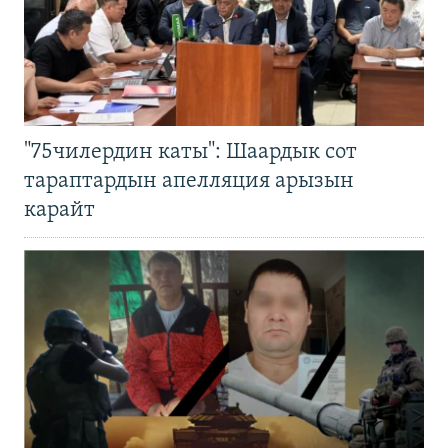
"75чилердин каты": Шаардык сот
тараптардын апелляция арызын
карайт