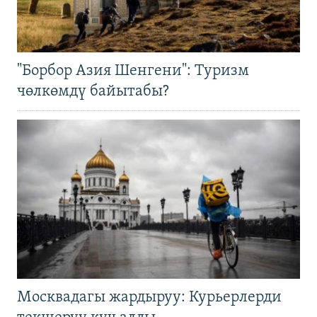
"Борбор Азия Шенгени": Туризм
чөлкөмдү байытабы?
Москвадагы жардыруу: Курьерлерди