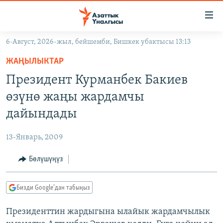
Линктер
Мазмунга
өтүңүз
6-Август, 2026-жыл, бейшемби, Бишкек убактысы 13:13
Навигацияга
ЖАҢЫЛЫКТАР
өтүңүз
ЖАҢЫЛЫКТАР
КЫРГЫЗСТАН
Издөөгө
Президент Курманбек Бакиев
салыңыз
ДҮЙНӨ
КЫРГЫЗСТАН
өзүнө жаңы жардамчы
УКРАИНА
САЯСАТ
ДҮЙНӨ
дайындады
АТАЙЫН ИЛИКТӨӨ
ЭКОНОМИКА
БОРБОР АЗИЯ
13-Январь, 2009
ТВ ПРОГРАММАЛАР
МАДАНИЯТ
Бөлүшүңүз
ПОДКАСТ
БҮГҮН АЗАТТЫКТА
ӨЗГӨЧӨ ПИКИР
ЭКСПЕРТТЕР ТАЛДАЙТ
Бизди Google'дан табыңыз
БИЗ ЖАНА ДҮЙНӨ
Русский
Президенттин жардыгына ылайык жардамчылык
ДАНИСТЕ