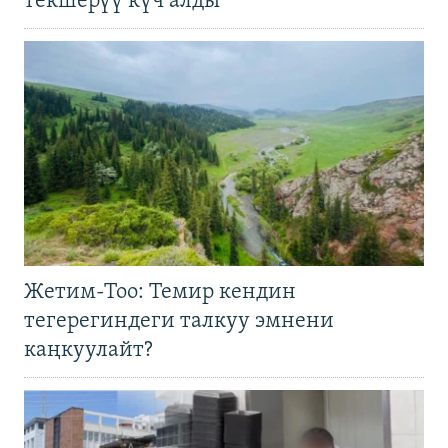
текшерүү күч алды
Жетим-Тоо: Темир кендин
тегерегиндеги талкуу эмнени
каңкуулайт?