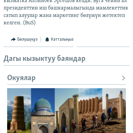
кызматка Алтынбек Эргешов келди. Буга чейин ал
ОНЛАЙН ШЕРИНЕ
ЭЖЕ-СИҢДИЛЕР
президенттин иш башкармалыгында мамлекеттик
сатып алуулар жана маркетинг бөлүмүн жетектеп
АЗАТТЫК+
келген. (BuS)
ЫҢГАЙСЫЗ СУРООЛОР
Бөлүшүңүз
Катталыңыз
ЭЕ/АРнун бардык сайттары
Дагы кызыктуу баяндар
Окуялар