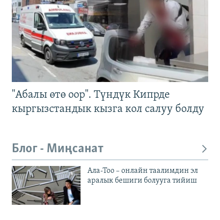
"Абалы өтө оор". Түндүк Кипрде
кыргызстандык кызга кол салуу болду
Блог - Миңсанат
Ала-Тоо – онлайн таалимдин эл
аралык бешиги болууга тийиш