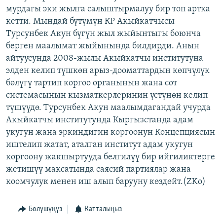
мурдагы эки жылга салыштырмалуу бир топ артка
ОНЛАЙН ШЕРИНЕ
ЭЖЕ-СИҢДИЛЕР
кетти. Мындай бүтүмүн КР Акыйкатчысы
АЗАТТЫК+
Турсунбек Акун бүгүн жыл жыйынтыгы боюнча
ЫҢГАЙСЫЗ СУРООЛОР
берген маалымат жыйынында билдирди. Анын
айтуусунда 2008-жылы Акыйкатчы институтуна
элден келип түшкөн арыз-дооматтардын көпчүлүк
ЭЕ/АРнун бардык сайттары
бөлүгү тартип коргоо органынын жана сот
системасынын кызматкерлеринин үстүнөн келип
түшүүдө. Турсунбек Акун маалымдагандай учурда
Акыйкатчы институтунда Кыргызстанда адам
укугун жана эркиндигин коргоонун Концепциясын
иштелип жатат, аталган институт адам укугун
коргоону жакшыртууда белгилүү бир ийгиликтерге
жетишүү максатында саясий партиялар жана
коомчулук менен иш алып барууну көздөйт.(ZKo)
Бөлүшүңүз
Катталыңыз