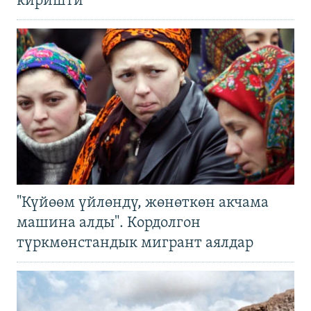
киришти
"Күйөөм үйлөндү, жөнөткөн акчама
машина алды". Кордолгон
түркмөнстандык мигрант аялдар