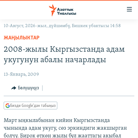
Линктер
Мазмунга
өтүңүз
10-Август, 2026-жыл, дүйшөмбү, Бишкек убактысы 14:58
Навигацияга
ЖАҢЫЛЫКТАР
өтүңүз
ЖАҢЫЛЫКТАР
КЫРГЫЗСТАН
Издөөгө
2008-жылы Кыргызстанда адам
салыңыз
ДҮЙНӨ
КЫРГЫЗСТАН
укугунун абалы начарлады
УКРАИНА
САЯСАТ
ДҮЙНӨ
13-Январь, 2009
АТАЙЫН ИЛИКТӨӨ
ЭКОНОМИКА
БОРБОР АЗИЯ
ТВ ПРОГРАММАЛАР
Бөлүшүңүз
МАДАНИЯТ
ПОДКАСТ
БҮГҮН АЗАТТЫКТА
Бизди Google'дан табыңыз
ӨЗГӨЧӨ ПИКИР
ЭКСПЕРТТЕР ТАЛДАЙТ
Март ыңкылабынан кийин Кыргызстанда
БИЗ ЖАНА ДҮЙНӨ
Русский
чынында адам укугу, сөз эркиндиги жакшырган
ДАНИСТЕ
болчу. Бирок өткөн жылы бул жааттагы акыбал