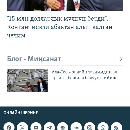
"15 млн долларлык мүлкүн берди".
Конгантиевди абактан алып калган
чечим
Блог - Миңсанат
Ала-Тоо – онлайн таалимдин эл
аралык бешиги болууга тийиш
ОНЛАЙН ШЕРИНЕ