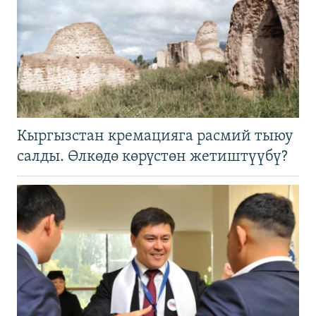
Кыргызстан кремацияга расмий тыюу
салды. Өлкөдө көрүстөн жетиштүүбү?