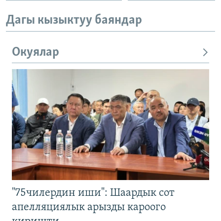
Дагы кызыктуу баяндар
Окуялар
"75чилердин иши": Шаардык сот
апелляциялык арызды кароого