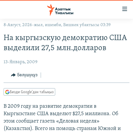
Линктер
Мазмунга
өтүңүз
8-Август, 2026-жыл, ишемби, Бишкек убактысы 03:39
Навигацияга
ЖАҢЫЛЫКТАР
өтүңүз
На кыргызскую демократию США
КЫРГЫЗСТАН
Издөөгө
выделили 27,5 млн.долларов
салыңыз
ДҮЙНӨ
КЫРГЫЗСТАН
13-Январь, 2009
УКРАИНА
САЯСАТ
ДҮЙНӨ
АТАЙЫН ИЛИКТӨӨ
ЭКОНОМИКА
БОРБОР АЗИЯ
Бөлүшүңүз
ТВ ПРОГРАММАЛАР
МАДАНИЯТ
Бизди Google'дан табыңыз
ПОДКАСТ
БҮГҮН АЗАТТЫКТА
В 2009 году на развитие демократии в
ӨЗГӨЧӨ ПИКИР
ЭКСПЕРТТЕР ТАЛДАЙТ
Кыргызстане США выделют $27,5 миллиона. Об
БИЗ ЖАНА ДҮЙНӨ
этом сообщает газета «Деловая неделя»
Русский
ДАНИСТЕ
(Казахстан). Всего на помощь странам Южной и