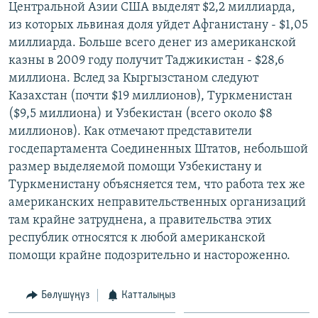
Центральной Азии США выделят $2,2 миллиарда,
ОНЛАЙН ШЕРИНЕ
ЭЖЕ-СИҢДИЛЕР
из которых львиная доля уйдет Афганистану - $1,05
АЗАТТЫК+
миллиарда. Больше всего денег из американской
казны в 2009 году получит Таджикистан - $28,6
ЫҢГАЙСЫЗ СУРООЛОР
миллиона. Вслед за Кыргызстаном следуют
Казахстан (почти $19 миллионов), Туркменистан
ЭЕ/АРнун бардык сайттары
($9,5 миллиона) и Узбекистан (всего около $8
миллионов). Как отмечают представители
госдепартамента Соединенных Штатов, небольшой
размер выделяемой помощи Узбекистану и
Туркменистану объясняется тем, что работа тех же
американских неправительственных организаций
там крайне затруднена, а правительства этих
республик относятся к любой американской
помощи крайне подозрительно и настороженно.
Бөлүшүңүз
Катталыңыз