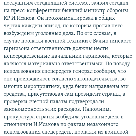
послушным сегодняшней системе, заявил сегодня
ОНЛАЙН ШЕРИНЕ
ЭЖЕ-СИҢДИЛЕР
на пресс-конференции бывший министр обороны
АЗАТТЫК+
КР И.Исаков. Он прокомментировал в общих
чертах каждый эпизод, по которым против него
ЫҢГАЙСЫЗ СУРООЛОР
возбуждены уголовные дела. По его словам, в
случае пропажи военной техники с Балыкчинского
ЭЕ/АРнун бардык сайттары
гарнизона ответственность должны нести
непосредственные начальники гарнизона, которые
являются материально ответственными. По поводу
использования спецсредств генерал сообщил, что
оно производилось согласно законодательства, во
многих мероприятиях, куда были направлены эти
средства, присутствовал сам президент страны, а
проверки счетной палаты подтверждали
закономерность этих расходов. Напомним,
прокуратура страны возбудила уголовные дело в
отношении И.Исакова по фактам незаконного
использования спецсредств, пропажи из воинской