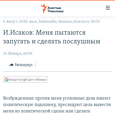
Линктер
Мазмунга
өтүңүз
6-Август, 2026-жыл, бейшемби, Бишкек убактысы 18:00
Навигацияга
ЖАҢЫЛЫКТАР
өтүңүз
И.Исаков: Меня пытаются
КЫРГЫЗСТАН
Издөөгө
запугать и сделать послушным
салыңыз
ДҮЙНӨ
КЫРГЫЗСТАН
15-Январь, 2009
УКРАИНА
САЯСАТ
ДҮЙНӨ
АТАЙЫН ИЛИКТӨӨ
ЭКОНОМИКА
БОРБОР АЗИЯ
Бөлүшүңүз
ТВ ПРОГРАММАЛАР
МАДАНИЯТ
Бизди Google'дан табыңыз
ПОДКАСТ
БҮГҮН АЗАТТЫКТА
ӨЗГӨЧӨ ПИКИР
ЭКСПЕРТТЕР ТАЛДАЙТ
Возбужденные против меня уголовные дела имеют
БИЗ ЖАНА ДҮЙНӨ
политическую подоплеку, преследуют цель вывести
Русский
ДАНИСТЕ
меня из политической сцены или сделать