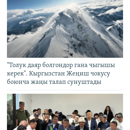
"Толук даяр болгондор гана чыгышы
керек". Кыргызстан Жеңиш чокусу
боюнча жаңы талап сунуштады