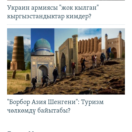
Украин армиясы "жок кылган"
кыргызстандыктар кимдер?
"Борбор Азия Шенгени": Туризм
чөлкөмдү байытабы?