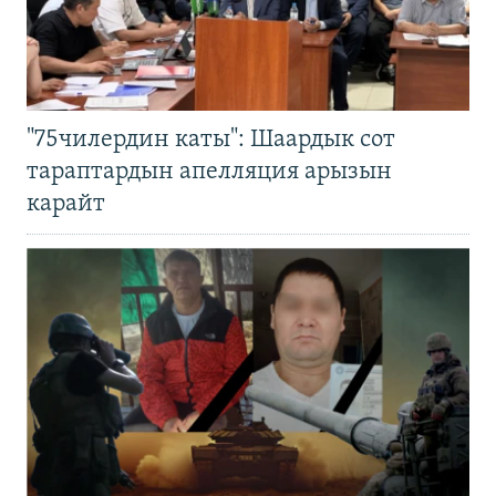
"75чилердин каты": Шаардык сот
тараптардын апелляция арызын
карайт