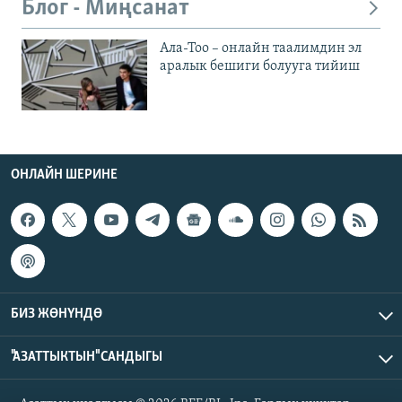
Блог - Миңсанат
Ала-Тоо – онлайн таалимдин эл
аралык бешиги болууга тийиш
ОНЛАЙН ШЕРИНЕ
БИЗ ЖӨНҮНДӨ
"АЗАТТЫКТЫН" САНДЫГЫ