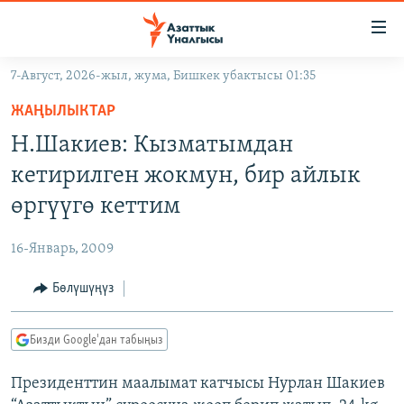
Линктер
Мазмунга
өтүңүз
7-Август, 2026-жыл, жума, Бишкек убактысы 01:35
Навигацияга
ЖАҢЫЛЫКТАР
өтүңүз
ЖАҢЫЛЫКТАР
КЫРГЫЗСТАН
Издөөгө
Н.Шакиев: Кызматымдан
салыңыз
ДҮЙНӨ
КЫРГЫЗСТАН
кетирилген жокмун, бир айлык
УКРАИНА
САЯСАТ
ДҮЙНӨ
өргүүгө кеттим
АТАЙЫН ИЛИКТӨӨ
ЭКОНОМИКА
БОРБОР АЗИЯ
16-Январь, 2009
ТВ ПРОГРАММАЛАР
МАДАНИЯТ
Бөлүшүңүз
ПОДКАСТ
БҮГҮН АЗАТТЫКТА
ӨЗГӨЧӨ ПИКИР
ЭКСПЕРТТЕР ТАЛДАЙТ
Бизди Google'дан табыңыз
БИЗ ЖАНА ДҮЙНӨ
Русский
Президенттин маалымат катчысы Нурлан Шакиев
ДАНИСТЕ