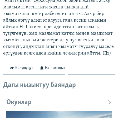
“Азаттыктын” суроосуна жооп берип жатып, 24.kg
ОНЛАЙН ШЕРИНЕ
ЭЖЕ-СИҢДИЛЕР
маалымат агенттиги жазып чыккандай
кызматынан кетирилбегенин айтты. Азыр бир
АЗАТТЫК+
айлык өргүү алып эс алууга гана кетип атканын
ЫҢГАЙСЫЗ СУРООЛОР
айткан Н.Шакиев, президенттин катчылыгы
түзүлгөнүн, эми маалымат катчы менен маалымат
кызматынын милдеттери да ушул катчылыкка
ЭЕ/АРнун бардык сайттары
өткөнүн, андыктан анын кызматы тууралуу маселе
өргүүдөн келгенден кийин чечилерин айтты. (IJz)
Бөлүшүңүз
Катталыңыз
Дагы кызыктуу баяндар
Окуялар