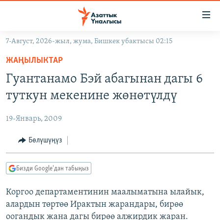
Линктер
Мазмунга
өтүңүз
7-Август, 2026-жыл, жума, Бишкек убактысы 02:15
Навигацияга
ЖАҢЫЛЫКТАР
өтүңүз
ЖАҢЫЛЫКТАР
КЫРГЫЗСТАН
Издөөгө
Гуантанамо Бэй абагынан дагы 6
салыңыз
ДҮЙНӨ
КЫРГЫЗСТАН
туткун мекенине жөнөтүлдү
УКРАИНА
САЯСАТ
ДҮЙНӨ
19-Январь, 2009
АТАЙЫН ИЛИКТӨӨ
ЭКОНОМИКА
БОРБОР АЗИЯ
ТВ ПРОГРАММАЛАР
Бөлүшүңүз
МАДАНИЯТ
ПОДКАСТ
БҮГҮН АЗАТТЫКТА
Бизди Google'дан табыңыз
ӨЗГӨЧӨ ПИКИР
ЭКСПЕРТТЕР ТАЛДАЙТ
Коргоо департаментинин маалыматына ылайык,
БИЗ ЖАНА ДҮЙНӨ
Русский
алардын төртөө Ирактын жарандары, бирөө
ДАНИСТЕ
оогандык жана дагы бирөө алжирдик жаран.