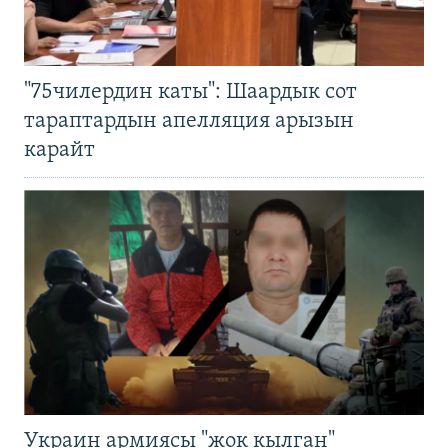
"75чилердин каты": Шаардык сот
тараптардын апелляция арызын
карайт
Украин армиясы "жок кылган"