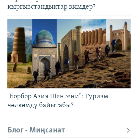
кыргызстандыктар кимдер?
"Борбор Азия Шенгени": Туризм
чөлкөмдү байытабы?
Блог - Миңсанат