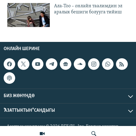
Ала-Тоо – онлайн таалимдин эл
аралык бешиги болууга тийиш
ОНЛАЙН ШЕРИНЕ
БИЗ ЖӨНҮНДӨ
"АЗАТТЫКТЫН" САНДЫГЫ
Азаттык үналгысы © 2026 RFE/RL, Inc. Бардык укуктар
корголгон.