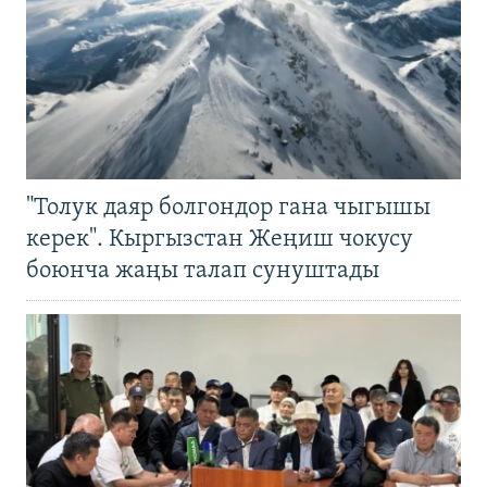
"Толук даяр болгондор гана чыгышы
керек". Кыргызстан Жеңиш чокусу
боюнча жаңы талап сунуштады