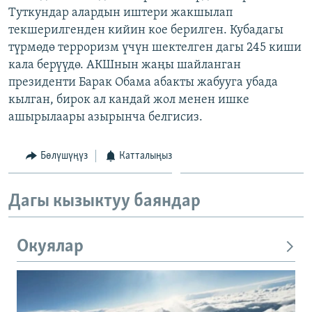
Туткундар алардын иштери жакшылап
ОНЛАЙН ШЕРИНЕ
ЭЖЕ-СИҢДИЛЕР
текшерилгенден кийин кое берилген. Кубадагы
АЗАТТЫК+
түрмөдө терроризм үчүн шектелген дагы 245 киши
ЫҢГАЙСЫЗ СУРООЛОР
кала берүүдө. АКШнын жаңы шайланган
президенти Барак Обама абакты жабууга убада
кылган, бирок ал кандай жол менен ишке
ЭЕ/АРнун бардык сайттары
ашырылаары азырынча белгисиз.
Бөлүшүңүз
Катталыңыз
Дагы кызыктуу баяндар
Окуялар