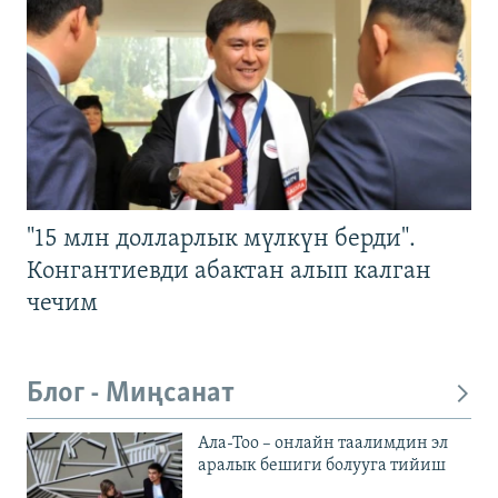
"15 млн долларлык мүлкүн берди".
Конгантиевди абактан алып калган
чечим
Блог - Миңсанат
Ала-Тоо – онлайн таалимдин эл
аралык бешиги болууга тийиш