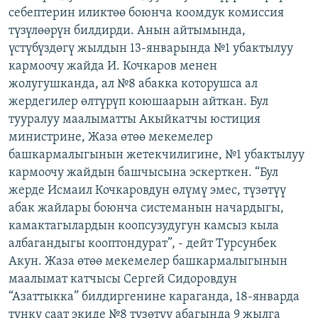
себептерин иликтөө боюнча коомдук комиссия
ОНЛАЙН ШЕРИНЕ
ЭЖЕ-СИҢДИЛЕР
түзүлөөрүн билдирди. Анын айтымында,
АЗАТТЫК+
үстүбүздөгү жылдын 13-январында №1 убактылуу
ЫҢГАЙСЫЗ СУРООЛОР
кармоочу жайда И. Кочкаров менен
жолугушканда, ал №8 абакка которушса ал
жердегилер өлтүрүп коюшаарын айткан. Бул
ЭЕ/АРнун бардык сайттары
тууралуу маалыматты Акыйкатчы юстиция
министрине, Жаза өтөө мекемелер
башкармалыгынын жетекчилигине, №1 убактылуу
кармоочу жайдын башчысына эскерткен. “Бул
жерде Исмаил Кочкаровдун өлүмү эмес, түзөтүү
абак жайлары боюнча системанын начардыгы,
камактагылардын коопсузудугун камсыз кыла
албагандыгы кооптондурат”, - дейт Турсунбек
Акун. Жаза өтөө мекемелер башкармалыгынын
маалымат катчысы Сергей Сидоровдун
“Азаттыкка” билдиргенине караганда, 18-январда
түнкү саат экиде №8 түзөтүү абагында 9 жылга