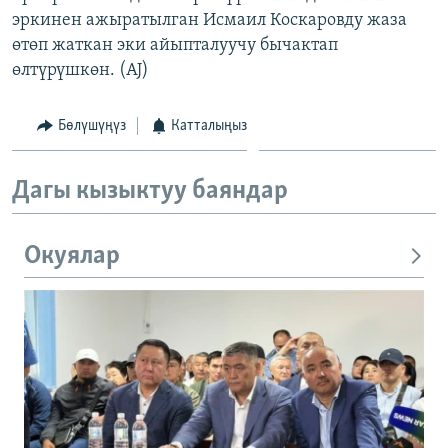
эркинен ажыратылган Исмаил Коскаровду жаза
өтөп жаткан эки айыпталуучу бычактап
өлтүрүшкөн. (AJ)
Бөлүшүңүз
Катталыңыз
Дагы кызыктуу баяндар
Окуялар