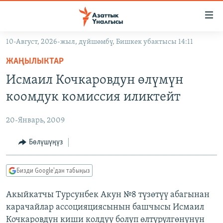
Линктер
Мазмунга
өтүңүз
10-Август, 2026-жыл, дүйшөмбү, Бишкек убактысы 14:11
Навигацияга
ЖАҢЫЛЫКТАР
өтүңүз
ЖАҢЫЛЫКТАР
КЫРГЫЗСТАН
Издөөгө
Исмаил Кочкаровдун өлүмүн
салыңыз
ДҮЙНӨ
КЫРГЫЗСТАН
коомдук комиссия иликтейт
УКРАИНА
САЯСАТ
ДҮЙНӨ
20-Январь, 2009
АТАЙЫН ИЛИКТӨӨ
ЭКОНОМИКА
БОРБОР АЗИЯ
ТВ ПРОГРАММАЛАР
Бөлүшүңүз
МАДАНИЯТ
ПОДКАСТ
БҮГҮН АЗАТТЫКТА
Бизди Google'дан табыңыз
ӨЗГӨЧӨ ПИКИР
ЭКСПЕРТТЕР ТАЛДАЙТ
Акыйкатчы Турсунбек Акун №8 түзөтүү абагынан
БИЗ ЖАНА ДҮЙНӨ
Русский
карачайлар ассоцияциясынын башчысы Исмаил
ДАНИСТЕ
Кочкаровдун киши колдуу болуп өлтүрүлгөнүнүн