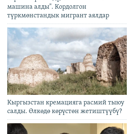
машина алды". Кордолгон
түркмөнстандык мигрант аялдар
Кыргызстан кремацияга расмий тыюу
салды. Өлкөдө көрүстөн жетиштүүбү?