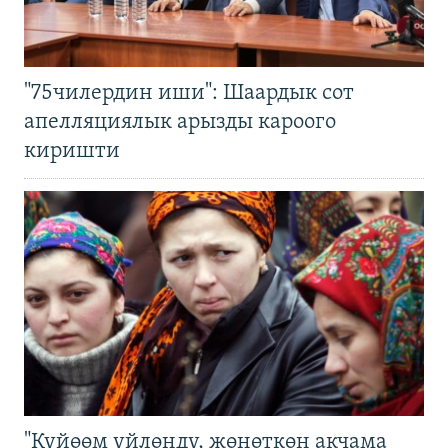
"75чилердин иши": Шаардык сот
апелляциялык арызды кароого
киришти
"Күйөөм үйлөндү, жөнөткөн акчама