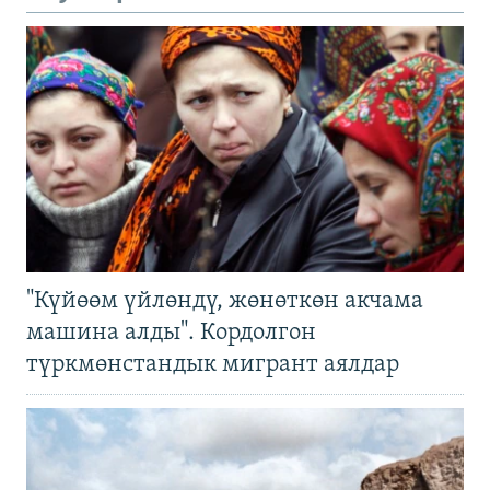
"Күйөөм үйлөндү, жөнөткөн акчама
машина алды". Кордолгон
түркмөнстандык мигрант аялдар