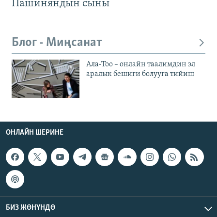
Пашиняндын сыны
Блог - Миңсанат
Ала-Тоо – онлайн таалимдин эл
аралык бешиги болууга тийиш
ОНЛАЙН ШЕРИНЕ
БИЗ ЖӨНҮНДӨ