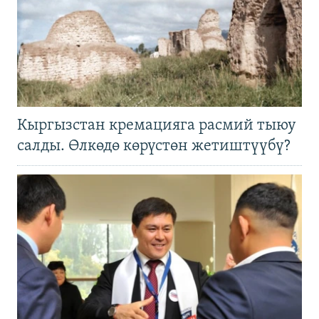
Кыргызстан кремацияга расмий тыюу
салды. Өлкөдө көрүстөн жетиштүүбү?