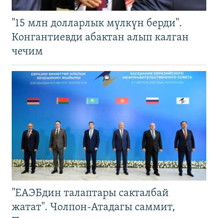
"15 млн долларлык мүлкүн берди".
Конгантиевди абактан алып калган
чечим
"ЕАЭБдин талаптары сакталбай
жатат". Чолпон-Атадагы саммит,