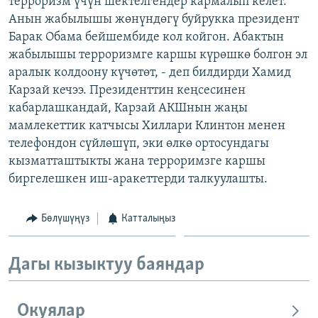
терроризм үчүн шектелгендер кармалып келет.
ОНЛАЙН ШЕРИНЕ
ЭЖЕ-СИҢДИЛЕР
Анын жабылышы жөнүндөгү буйрукка президент
Барак Обама бейшембиде кол койгон. Абактын
АЗАТТЫК+
жабылышы терроризмге каршы күрөшкө болгон эл
ЫҢГАЙСЫЗ СУРООЛОР
аралык колдоону күчөтөт, - деп билдирди Хамид
Карзай кечээ. Президенттин кеңсесинен
кабарлашкандай, Карзай АКШнын жаңы
ЭЕ/АРнун бардык сайттары
мамлекеттик катчысы Хиллари Клинтон менен
телефондон сүйлөшүп, эки өлкө ортосундагы
кызматташтыкты жана терроримзге каршы
биргелешкен иш-аракеттерди талкуулашты.
Бөлүшүңүз
Катталыңыз
Дагы кызыктуу баяндар
Окуялар