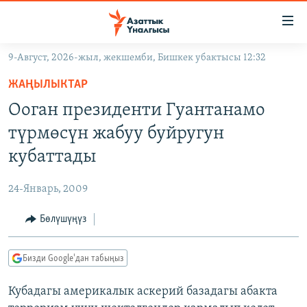
Линктер
Мазмунга
өтүңүз
9-Август, 2026-жыл, жекшемби, Бишкек убактысы 12:32
Навигацияга
ЖАҢЫЛЫКТАР
өтүңүз
ЖАҢЫЛЫКТАР
КЫРГЫЗСТАН
Издөөгө
Ооган президенти Гуантанамо
салыңыз
ДҮЙНӨ
КЫРГЫЗСТАН
түрмөсүн жабуу буйругун
УКРАИНА
САЯСАТ
ДҮЙНӨ
кубаттады
АТАЙЫН ИЛИКТӨӨ
ЭКОНОМИКА
БОРБОР АЗИЯ
24-Январь, 2009
ТВ ПРОГРАММАЛАР
МАДАНИЯТ
Бөлүшүңүз
ПОДКАСТ
БҮГҮН АЗАТТЫКТА
ӨЗГӨЧӨ ПИКИР
ЭКСПЕРТТЕР ТАЛДАЙТ
Бизди Google'дан табыңыз
БИЗ ЖАНА ДҮЙНӨ
Русский
Кубадагы америкалык аскерий базадагы абакта
ДАНИСТЕ