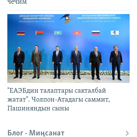
чечим
"ЕАЭБдин талаптары сакталбай
жатат". Чолпон-Атадагы саммит,
Пашиняндын сыны
Блог - Миңсанат