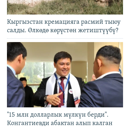
Кыргызстан кремацияга расмий тыюу
салды. Өлкөдө көрүстөн жетиштүүбү?
"15 млн долларлык мүлкүн берди".
Конгантиевди абактан алып калган