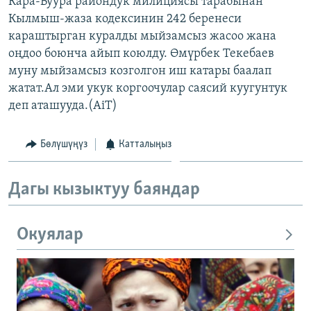
Кара-Буура райондук милициясы тарабынан
ОНЛАЙН ШЕРИНЕ
ЭЖЕ-СИҢДИЛЕР
Кылмыш-жаза кодексинин 242 беренеси
караштырган куралды мыйзамсыз жасоо жана
АЗАТТЫК+
оңдоо боюнча айып коюлду. Өмүрбек Текебаев
ЫҢГАЙСЫЗ СУРООЛОР
муну мыйзамсыз козголгон иш катары баалап
жатат.Ал эми укук коргоочулар саясий куугунтук
деп аташууда.(AiT)
ЭЕ/АРнун бардык сайттары
Бөлүшүңүз
Катталыңыз
Дагы кызыктуу баяндар
Окуялар