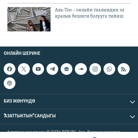
Ала-Тоо – онлайн таалимдин эл
аралык бешиги болууга тийиш
ОНЛАЙН ШЕРИНЕ
БИЗ ЖӨНҮНДӨ
"АЗАТТЫКТЫН" САНДЫГЫ
Азаттык үналгысы © 2026 RFE/RL, Inc. Бардык укуктар