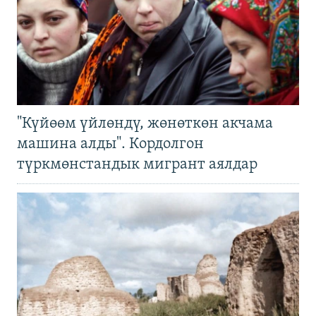
"Күйөөм үйлөндү, жөнөткөн акчама
машина алды". Кордолгон
түркмөнстандык мигрант аялдар