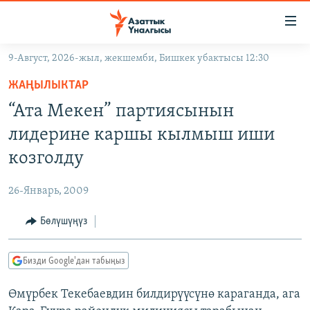
Линктер
Мазмунга
өтүңүз
9-Август, 2026-жыл, жекшемби, Бишкек убактысы 12:30
Навигацияга
ЖАҢЫЛЫКТАР
өтүңүз
ЖАҢЫЛЫКТАР
КЫРГЫЗСТАН
Издөөгө
“Ата Мекен” партиясынын
салыңыз
ДҮЙНӨ
КЫРГЫЗСТАН
лидерине каршы кылмыш иши
УКРАИНА
САЯСАТ
ДҮЙНӨ
козголду
АТАЙЫН ИЛИКТӨӨ
ЭКОНОМИКА
БОРБОР АЗИЯ
26-Январь, 2009
ТВ ПРОГРАММАЛАР
МАДАНИЯТ
Бөлүшүңүз
ПОДКАСТ
БҮГҮН АЗАТТЫКТА
ӨЗГӨЧӨ ПИКИР
ЭКСПЕРТТЕР ТАЛДАЙТ
Бизди Google'дан табыңыз
БИЗ ЖАНА ДҮЙНӨ
Русский
Өмүрбек Текебаевдин билдирүүсүнө караганда, ага
ДАНИСТЕ