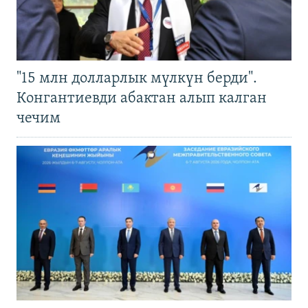
"15 млн долларлык мүлкүн берди".
Конгантиевди абактан алып калган
чечим