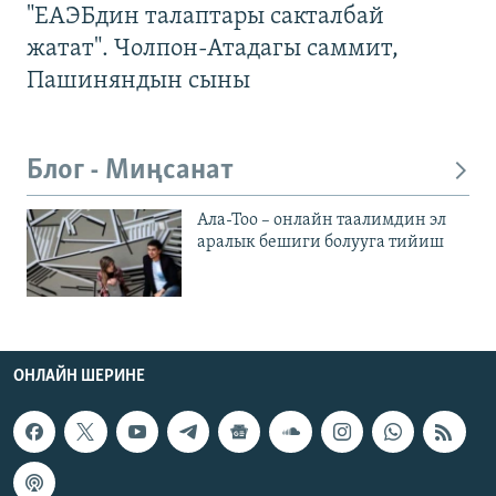
"ЕАЭБдин талаптары сакталбай
жатат". Чолпон-Атадагы саммит,
Пашиняндын сыны
Блог - Миңсанат
Ала-Тоо – онлайн таалимдин эл
аралык бешиги болууга тийиш
ОНЛАЙН ШЕРИНЕ