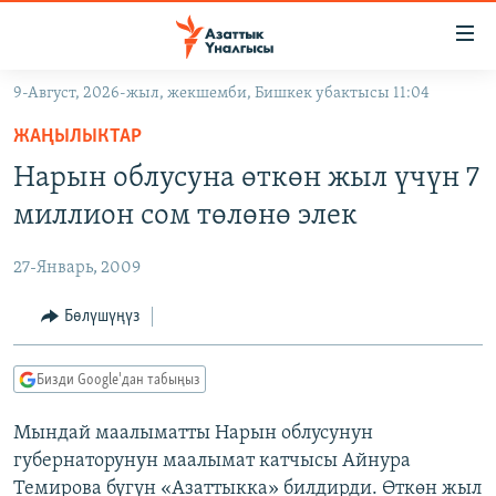
Линктер
Мазмунга
өтүңүз
9-Август, 2026-жыл, жекшемби, Бишкек убактысы 11:04
Навигацияга
ЖАҢЫЛЫКТАР
өтүңүз
ЖАҢЫЛЫКТАР
КЫРГЫЗСТАН
Издөөгө
Нарын облусуна өткөн жыл үчүн 7
салыңыз
ДҮЙНӨ
КЫРГЫЗСТАН
миллион сом төлөнө элек
УКРАИНА
САЯСАТ
ДҮЙНӨ
27-Январь, 2009
АТАЙЫН ИЛИКТӨӨ
ЭКОНОМИКА
БОРБОР АЗИЯ
ТВ ПРОГРАММАЛАР
Бөлүшүңүз
МАДАНИЯТ
ПОДКАСТ
БҮГҮН АЗАТТЫКТА
Бизди Google'дан табыңыз
ӨЗГӨЧӨ ПИКИР
ЭКСПЕРТТЕР ТАЛДАЙТ
Мындай маалыматты Нарын облусунун
БИЗ ЖАНА ДҮЙНӨ
Русский
губернаторунун маалымат катчысы Айнура
ДАНИСТЕ
Темирова бүгүн «Азаттыкка» билдирди. Өткөн жыл