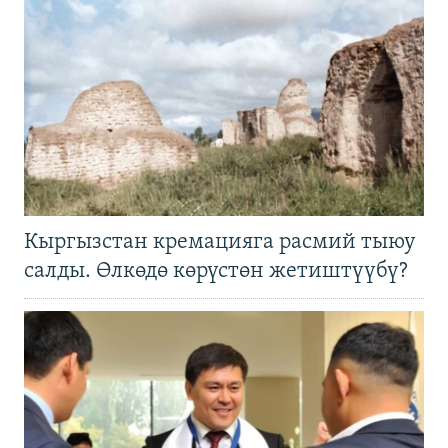
Кыргызстан кремацияга расмий тыюу
салды. Өлкөдө көрүстөн жетиштүүбү?