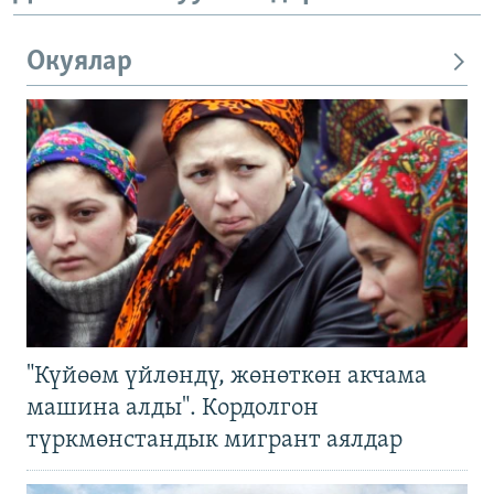
Окуялар
"Күйөөм үйлөндү, жөнөткөн акчама
машина алды". Кордолгон
түркмөнстандык мигрант аялдар