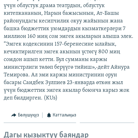
үчүн облустук драма театрдын, облустук
ОНЛАЙН ШЕРИНЕ
ЭЖЕ-СИҢДИЛЕР
китепкананын, Нарын бажысынын, Ат-Башы
АЗАТТЫК+
районундагы кесипчилик окуу жайынын жана
ЫҢГАЙСЫЗ СУРООЛОР
башка бюджеттик уюмдардын кызматкерлери 7
миллион 160 миң сом эмгек акыларын алыша элек.
“Эмгек кодексинин 157-беренесине ылайык,
ЭЕ/АРнун бардык сайттары
кечиктирилген эмгек акынын үстөгү 800 миң
сомдон ашып кетти. Бул сумманы каржы
министрлиги төлөп берүүгө тийиш»,-дейт Айнура
Темирова. Ал эми каржы министринин орун
басары Саидбек Зулпиев 23-январда өткөн жыл
үчүн бюджеттик эмгек акылар боюнча карыз жок
деп билдирген. (KUs)
Бөлүшүңүз
Катталыңыз
Дагы кызыктуу баяндар