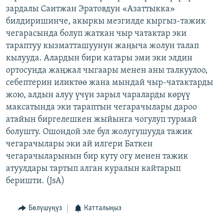
зардалы Саитжан Эратовдун «Азаттыкка»
ОНЛАЙН ШЕРИНЕ
ЭЖЕ-СИҢДИЛЕР
билдиришинче, акыркы мезгилде кыргыз-тажик
АЗАТТЫК+
чегарасында болуп жаткан чыр чатактар эки
ЫҢГАЙСЫЗ СУРООЛОР
тараптуу кызматташуунун жаңыча жолун талап
кылууда. Алардын бири катары эми эки элдин
ортосунда жаңжал чыгаары менен аны талкуулоо,
ЭЕ/АРнун бардык сайттары
себептерин иликтөө жана мындай чыр-чатактарды
жою, алдын алуу үчүн зарыл чараларды көрүү
максатында эки тараптын чегарачылары дароо
атайын биргелешкен жыйынга чогулуп турмай
болушту. Ошондой эле бул жолугушууда тажик
чегарачылары эки ай илгери Баткен
чегарачыларынын бир куту огу менен тажик
атуулдары тартып алган куралын кайтарып
беришти. (JsA)
Бөлүшүңүз
Катталыңыз