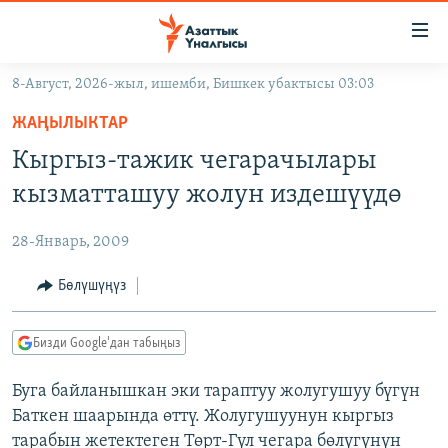
Линктер
Мазмунга
өтүңүз
8-Август, 2026-жыл, ишемби, Бишкек убактысы 03:03
Навигацияга
ЖАҢЫЛЫКТАР
өтүңүз
ЖАҢЫЛЫКТАР
КЫРГЫЗСТАН
Издөөгө
Кыргыз-тажик чегарачылары
салыңыз
ДҮЙНӨ
КЫРГЫЗСТАН
кызматташуу жолун издешүүдө
УКРАИНА
САЯСАТ
ДҮЙНӨ
28-Январь, 2009
АТАЙЫН ИЛИКТӨӨ
ЭКОНОМИКА
БОРБОР АЗИЯ
ТВ ПРОГРАММАЛАР
Бөлүшүңүз
МАДАНИЯТ
ПОДКАСТ
БҮГҮН АЗАТТЫКТА
Бизди Google'дан табыңыз
ӨЗГӨЧӨ ПИКИР
ЭКСПЕРТТЕР ТАЛДАЙТ
Буга байланышкан эки тараптуу жолугушуу бүгүн
БИЗ ЖАНА ДҮЙНӨ
Русский
Баткен шаарында өттү. Жолугушуунун кыргыз
ДАНИСТЕ
тарабын жетектеген Төрт-Гүл чегара бөлүгүнүн