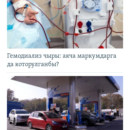
Гемодиализ чыры: акча маркумдарга
да которулганбы?