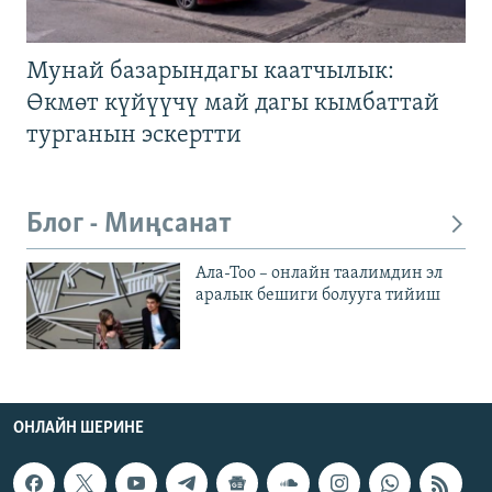
Мунай базарындагы каатчылык:
Өкмөт күйүүчү май дагы кымбаттай
турганын эскертти
Блог - Миңсанат
Ала-Тоо – онлайн таалимдин эл
аралык бешиги болууга тийиш
ОНЛАЙН ШЕРИНЕ