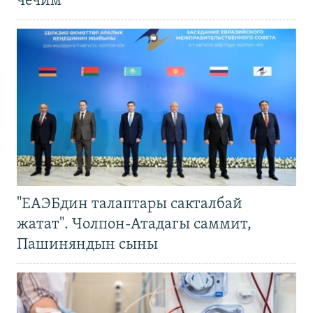
чечим
"ЕАЭБдин талаптары сакталбай
жатат". Чолпон-Атадагы саммит,
Пашиняндын сыны