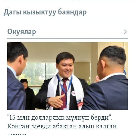
Дагы кызыктуу баяндар
Окуялар
"15 млн долларлык мүлкүн берди".
Конгантиевди абактан алып калган