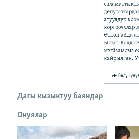
ЭЖЕ-СИҢДИЛЕР
саламаттыкты
депутаттарда
АЗАТТЫК+
атуулдук коо
ЫҢГАЙСЫЗ СУРООЛОР
коргоочулар 
Өткөн айда а
Ысык-Көлдөгү
мыйзамсыз өл
кайрылган. У
Бөлүшүңү
Дагы кызыктуу баяндар
Окуялар