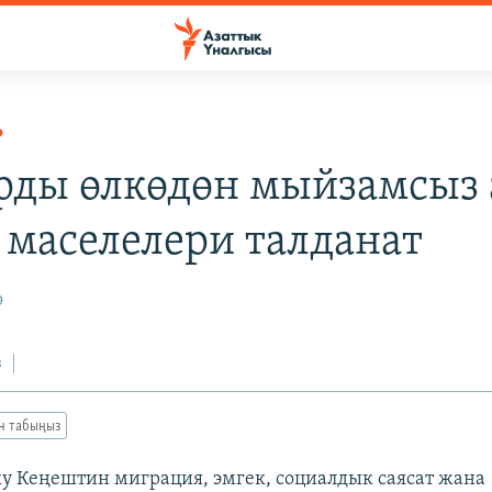
Р
рды өлкөдөн мыйзамсыз
 маселелери талданат
9
з
ан табыңыз
у Кеңештин миграция, эмгек, социалдык саясат жана