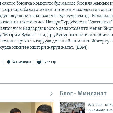
 сактоо боюнча комитети бул маселе боюнча жыйын ку
н сырткары балдар менен иштеген мамлекеттик орга
мдун өкүлдөрү катышмакчы. Бул туурасында Балдарды
лигасынын жетекчиси Назгүл Турдубекова “Азаттыкка”
талган уюм Балдарды коргоо департаменти менен бир
 “Мээрим Булагы” балдар үйүнүн жетекчиси тарбиял
көдөн сыртка чыгарууда деген айып менен Жогорку с
чурда иликтөө иштери жүрүп жатат. (EBM)
з
Катталыңыз
Принтер
Блог - Миңсанат
Ала-Тоо – онл
таалимдин эл