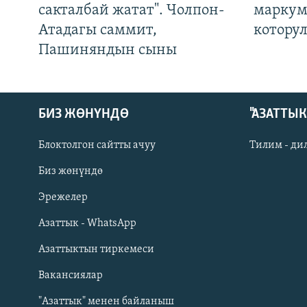
сакталбай жатат". Чолпон-
маркум
Атадагы саммит,
котору
Пашиняндын сыны
БИЗ ЖӨНҮНДӨ
"АЗАТТЫ
Блоктолгон сайтты ачуу
Тилим - ди
Биз жөнүндө
Русский
Эрежелер
Азаттык - WhatsApp
ОНЛАЙН ШЕРИНЕ
Азаттыктын тиркемеси
Вакансиялар
"Азаттык" менен байланыш