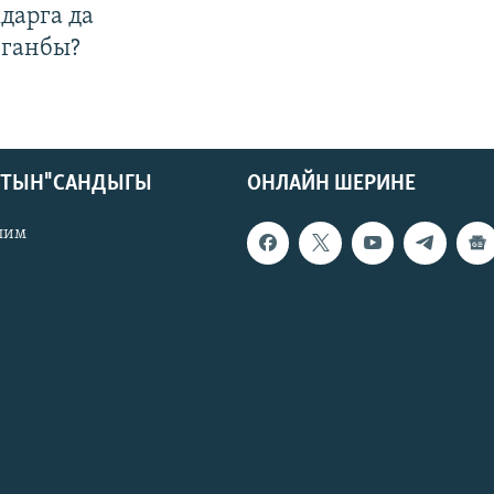
дарга да
лганбы?
КТЫН" САНДЫГЫ
ОНЛАЙН ШЕРИНЕ
лим