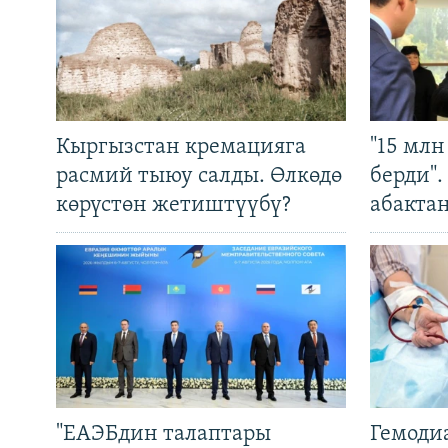
Кыргызстан кремацияга
"15 мл
расмий тыюу салды. Өлкөдө
берди"
көрүстөн жетиштүүбү?
абакта
"ЕАЭБдин талаптары
Гемоди