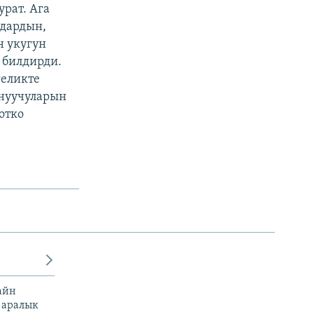
рат. Ага
ндардын,
н укугун
 билдирди.
геликте
ануучуларын
отко
айн
 аралык