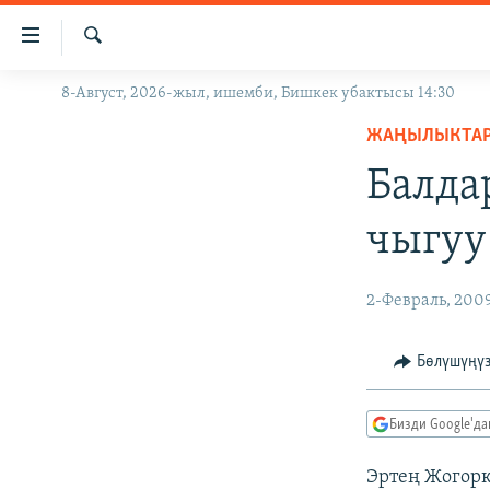
Линктер
Мазмунга
өтүңүз
Издөө
8-Август, 2026-жыл, ишемби, Бишкек убактысы 14:30
ЖАҢЫЛЫКТАР
Навигацияга
өтүңүз
ЖАҢЫЛЫКТА
КЫРГЫЗСТАН
Издөөгө
Балда
ДҮЙНӨ
КЫРГЫЗСТАН
салыңыз
УКРАИНА
САЯСАТ
ДҮЙНӨ
чыгуу
АТАЙЫН ИЛИКТӨӨ
ЭКОНОМИКА
БОРБОР АЗИЯ
ТВ ПРОГРАММАЛАР
МАДАНИЯТ
2-Февраль, 200
ПОДКАСТ
БҮГҮН АЗАТТЫКТА
Бөлүшүңү
ӨЗГӨЧӨ ПИКИР
ЭКСПЕРТТЕР ТАЛДАЙТ
БИЗ ЖАНА ДҮЙНӨ
Бизди Google'д
ДАНИСТЕ
Эртең Жогорк