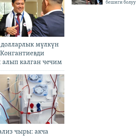
бешиги болуу
н долларлык мүлкүн
. Конгантиевди
н алып калган чечим
ализ чыры: акча