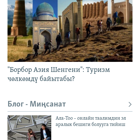
"Борбор Азия Шенгени": Туризм
чөлкөмдү байытабы?
Блог - Миңсанат
Ала-Тоо – онлайн таалимдин эл
аралык бешиги болууга тийиш