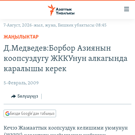
Линктер
Мазмунга
өтүңүз
7-Август, 2026-жыл, жума, Бишкек убактысы 08:45
Навигацияга
ЖАҢЫЛЫКТАР
өтүңүз
ЖАҢЫЛЫКТАР
КЫРГЫЗСТАН
Издөөгө
Д.Медведев:Борбор Азиянын
салыңыз
ДҮЙНӨ
КЫРГЫЗСТАН
коопсуздугу ЖККУнун алкагында
УКРАИНА
САЯСАТ
ДҮЙНӨ
каралышы керек
АТАЙЫН ИЛИКТӨӨ
ЭКОНОМИКА
БОРБОР АЗИЯ
5-Февраль, 2009
ТВ ПРОГРАММАЛАР
МАДАНИЯТ
Бөлүшүңүз
ПОДКАСТ
БҮГҮН АЗАТТЫКТА
ӨЗГӨЧӨ ПИКИР
ЭКСПЕРТТЕР ТАЛДАЙТ
Бизди Google'дан табыңыз
БИЗ ЖАНА ДҮЙНӨ
Русский
Кечээ Жамааттык коопсуздук келишими уюмунун
ДАНИСТЕ