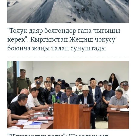
"Толук даяр болгондор гана чыгышы
керек". Кыргызстан Жеңиш чокусу
боюнча жаңы талап сунуштады