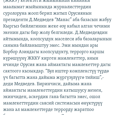
(ЖККУ) кезектеги жыйынынан кийинки
ОНЛАЙН ШЕРИНЕ
ЭЖЕ-СИҢДИЛЕР
маалымат жыйынында журналисттердин
суролоруна жооп берип жатып Орусиянын
АЗАТТЫК+
президенти Д.Медведев “Манас” аба базасын жабуу
ЫҢГАЙСЫЗ СУРООЛОР
Кыргыз бийлигинин жеке өзү кабыл алган чечими
экенин дагы бир жолу белгиледи. Д.Медведевдин
айтымында, коопсуздук маселеси аба базаларынын
ЭЕ/АРнун бардык сайттары
санына байланыштуу эмес. Эми мындан ары
Борбор Азиядагы коопсуздукту, террорго каршы
күрөшүүнү ЖККУ кирген мамлекеттер, анын
ичинде Орусия жана аймактагы мамлекеттер дагы
сактоого кызыкдар. “Бул иштер комплекстүү түрдө
үч багытта жана дайыма жүргүзүлүүгө тийиш”,-
деди Медведев. Биринчиси, дайыма жана
аймактагы мамлекеттердин катышуусу менен,
экинчиден, аскердик гана багытта эмес, ошол
мамлекеттердин саясий системасын өнүктүрүү
жана ал мамлекеттерде террорду жаратпоо