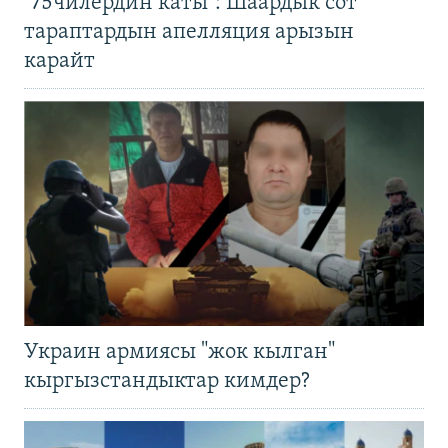
"75чилердин каты": Шаардык сот
тараптардын апелляция арызын
карайт
Украин армиясы "жок кылган"
кыргызстандыктар кимдер?