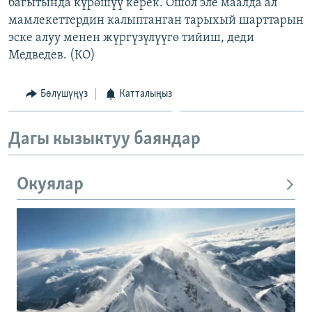
багытында күрөшүү керек. Ошол эле маалда ал
мамлекеттердин калыптанган тарыхый шарттарын
эске алуу менен жүргүзүлүүгө тийиш, деди
Медведев. (КО)
Бөлүшүңүз
Катталыңыз
Дагы кызыктуу баяндар
Окуялар