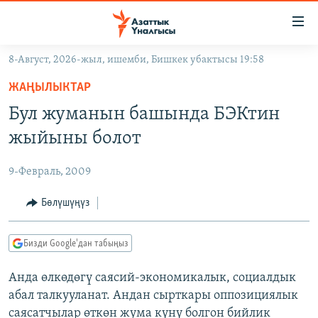
Линктер
Мазмунга
өтүңүз
8-Август, 2026-жыл, ишемби, Бишкек убактысы 19:58
Навигацияга
ЖАҢЫЛЫКТАР
өтүңүз
ЖАҢЫЛЫКТАР
КЫРГЫЗСТАН
Издөөгө
Бул жуманын башында БЭКтин
салыңыз
ДҮЙНӨ
КЫРГЫЗСТАН
жыйыны болот
УКРАИНА
САЯСАТ
ДҮЙНӨ
9-Февраль, 2009
АТАЙЫН ИЛИКТӨӨ
ЭКОНОМИКА
БОРБОР АЗИЯ
ТВ ПРОГРАММАЛАР
Бөлүшүңүз
МАДАНИЯТ
ПОДКАСТ
БҮГҮН АЗАТТЫКТА
Бизди Google'дан табыңыз
ӨЗГӨЧӨ ПИКИР
ЭКСПЕРТТЕР ТАЛДАЙТ
Анда өлкөдөгү саясий-экономикалык, социалдык
БИЗ ЖАНА ДҮЙНӨ
Русский
абал талкууланат. Андан сырткары оппозициялык
ДАНИСТЕ
саясатчылар өткөн жума күнү болгон бийлик