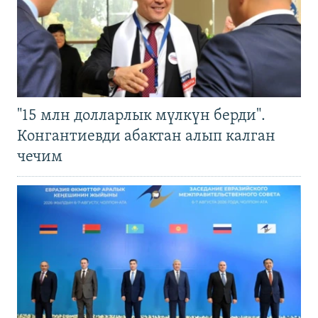
"15 млн долларлык мүлкүн берди".
Конгантиевди абактан алып калган
чечим