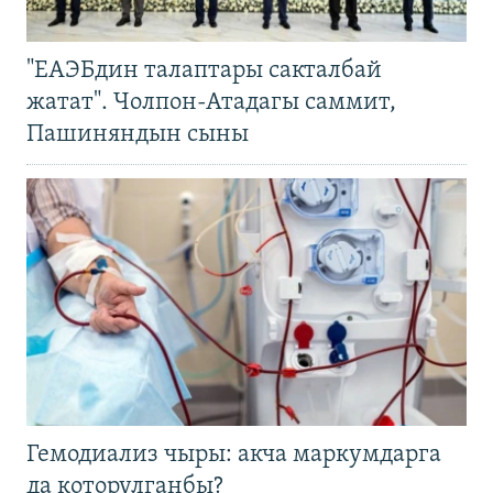
"ЕАЭБдин талаптары сакталбай
жатат". Чолпон-Атадагы саммит,
Пашиняндын сыны
Гемодиализ чыры: акча маркумдарга
да которулганбы?