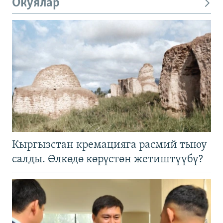
Окуялар
Кыргызстан кремацияга расмий тыюу
салды. Өлкөдө көрүстөн жетиштүүбү?