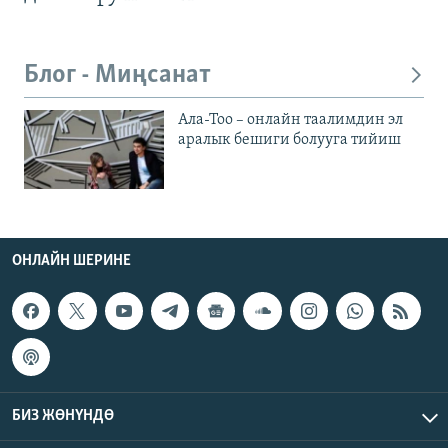
Блог - Миңсанат
Ала-Тоо – онлайн таалимдин эл
аралык бешиги болууга тийиш
ОНЛАЙН ШЕРИНЕ
БИЗ ЖӨНҮНДӨ