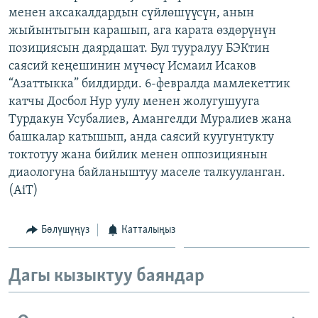
менен аксакалдардын сүйлөшүүсүн, анын
ОНЛАЙН ШЕРИНЕ
ЭЖЕ-СИҢДИЛЕР
жыйынтыгын карашып, ага карата өздөрүнүн
АЗАТТЫК+
позициясын даярдашат. Бул тууралуу БЭКтин
ЫҢГАЙСЫЗ СУРООЛОР
саясий кеңешинин мүчөсү Исмаил Исаков
“Азаттыкка” билдирди. 6-февралда мамлекеттик
катчы Досбол Нур уулу менен жолугушууга
ЭЕ/АРнун бардык сайттары
Турдакун Усубалиев, Амангелди Муралиев жана
башкалар катышып, анда саясий куугунтукту
токтотуу жана бийлик менен оппозициянын
диаологуна байланыштуу маселе талкууланган.
(AiT)
Бөлүшүңүз
Катталыңыз
Дагы кызыктуу баяндар