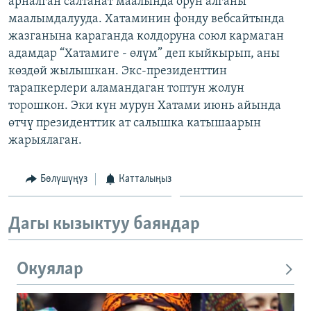
арналган салтанат маалында орун алганы
ОНЛАЙН ШЕРИНЕ
ЭЖЕ-СИҢДИЛЕР
маалымдалууда. Хатаминин фонду вебсайтында
жазганына караганда колдоруна союл кармаган
АЗАТТЫК+
адамдар “Хатамиге - өлүм” деп кыйкырып, аны
ЫҢГАЙСЫЗ СУРООЛОР
көздөй жылышкан. Экс-президенттин
тарапкерлери аламандаган топтун жолун
торошкон. Эки күн мурун Хатами июнь айында
ЭЕ/АРнун бардык сайттары
өтчү президенттик ат салышка катышаарын
жарыялаган.
Бөлүшүңүз
Катталыңыз
Дагы кызыктуу баяндар
Окуялар