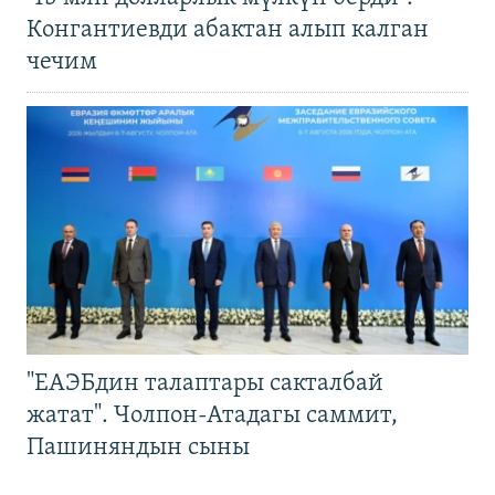
Конгантиевди абактан алып калган
чечим
"ЕАЭБдин талаптары сакталбай
жатат". Чолпон-Атадагы саммит,
Пашиняндын сыны