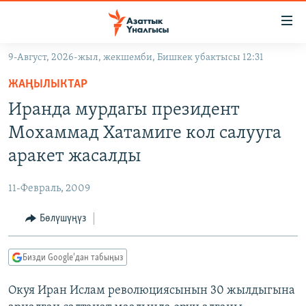
Линктер
Мазмунга
өтүңүз
9-Август, 2026-жыл, жекшемби, Бишкек убактысы 12:31
Навигацияга
ЖАҢЫЛЫКТАР
өтүңүз
ЖАҢЫЛЫКТАР
КЫРГЫЗСТАН
Издөөгө
Иранда мурдагы президент
салыңыз
ДҮЙНӨ
КЫРГЫЗСТАН
Мохаммад Хатамиге кол салууга
УКРАИНА
САЯСАТ
ДҮЙНӨ
аракет жасалды
АТАЙЫН ИЛИКТӨӨ
ЭКОНОМИКА
БОРБОР АЗИЯ
11-Февраль, 2009
ТВ ПРОГРАММАЛАР
МАДАНИЯТ
Бөлүшүңүз
ПОДКАСТ
БҮГҮН АЗАТТЫКТА
ӨЗГӨЧӨ ПИКИР
ЭКСПЕРТТЕР ТАЛДАЙТ
Бизди Google'дан табыңыз
БИЗ ЖАНА ДҮЙНӨ
Русский
Окуя Иран Ислам революциясынын 30 жылдыгына
ДАНИСТЕ