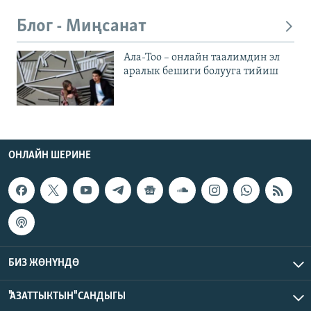
Блог - Миңсанат
Ала-Тоо – онлайн таалимдин эл
аралык бешиги болууга тийиш
ОНЛАЙН ШЕРИНЕ
БИЗ ЖӨНҮНДӨ
"АЗАТТЫКТЫН" САНДЫГЫ