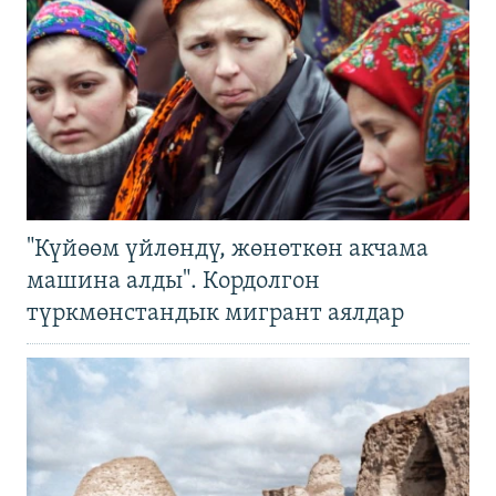
"Күйөөм үйлөндү, жөнөткөн акчама
машина алды". Кордолгон
түркмөнстандык мигрант аялдар