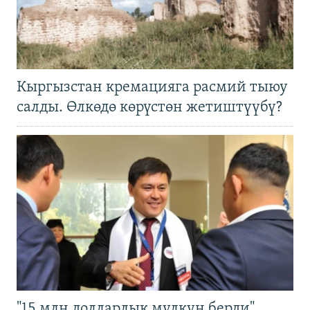
Кыргызстан кремацияга расмий тыюу
салды. Өлкөдө көрүстөн жетиштүүбү?
"15 млн долларлык мүлкүн берди".