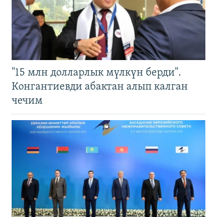
"15 млн долларлык мүлкүн берди".
Конгантиевди абактан алып калган
чечим