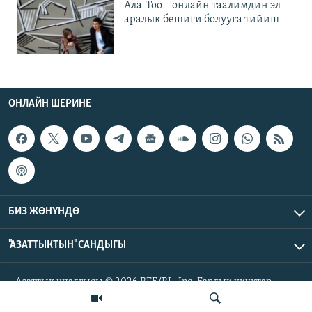
Ала-Тоо – онлайн таалимдин эл
аралык бешиги болууга тийиш
ОНЛАЙН ШЕРИНЕ
БИЗ ЖӨНҮНДӨ
"АЗАТТЫКТЫН" САНДЫГЫ
Азаттык үналгысы © 2026 RFE/RL, Inc. Бардык укуктар
корголгон.