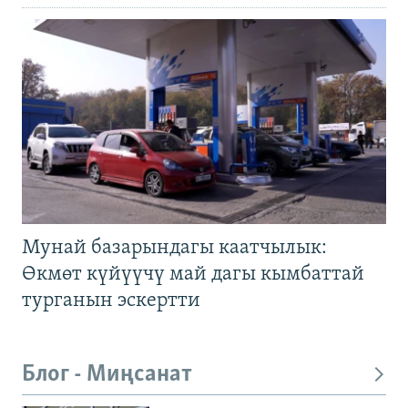
Мунай базарындагы каатчылык:
Өкмөт күйүүчү май дагы кымбаттай
турганын эскертти
Блог - Миңсанат