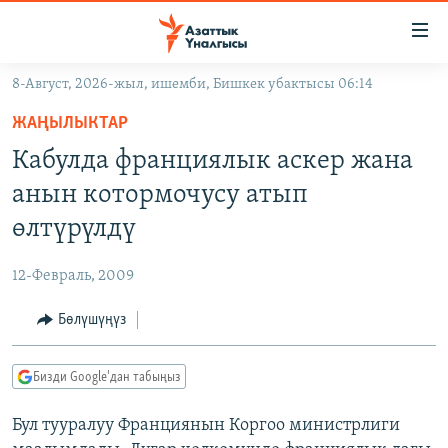
Линктер
Мазмунга
өтүңүз
8-Август, 2026-жыл, ишемби, Бишкек убактысы 06:14
Навигацияга
ЖАҢЫЛЫКТАР
өтүңүз
ЖАҢЫЛЫКТАР
КЫРГЫЗСТАН
Издөөгө
Кабулда франциялык аскер жана
салыңыз
ДҮЙНӨ
КЫРГЫЗСТАН
анын котормочусу атып
УКРАИНА
САЯСАТ
ДҮЙНӨ
өлтүрүлдү
АТАЙЫН ИЛИКТӨӨ
ЭКОНОМИКА
БОРБОР АЗИЯ
12-Февраль, 2009
ТВ ПРОГРАММАЛАР
МАДАНИЯТ
Бөлүшүңүз
ПОДКАСТ
БҮГҮН АЗАТТЫКТА
ӨЗГӨЧӨ ПИКИР
ЭКСПЕРТТЕР ТАЛДАЙТ
Бизди Google'дан табыңыз
БИЗ ЖАНА ДҮЙНӨ
Русский
Бул тууралуу Франциянын Коргоо министрлиги
ДАНИСТЕ