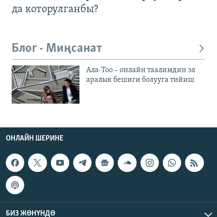
да которулганбы?
Блог - Миңсанат
Ала-Тоо – онлайн таалимдин эл
аралык бешиги болууга тийиш
ОНЛАЙН ШЕРИНЕ
БИЗ ЖӨНҮНДӨ