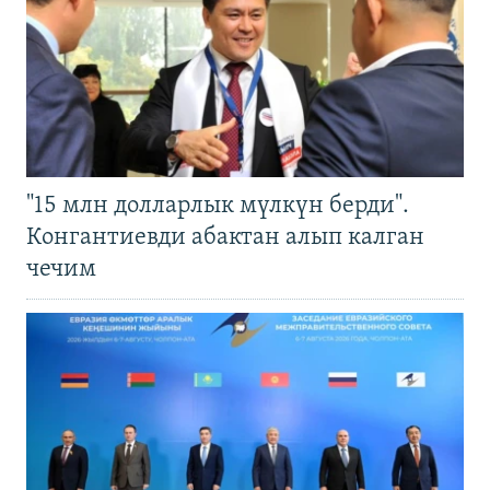
"15 млн долларлык мүлкүн берди".
Конгантиевди абактан алып калган
чечим