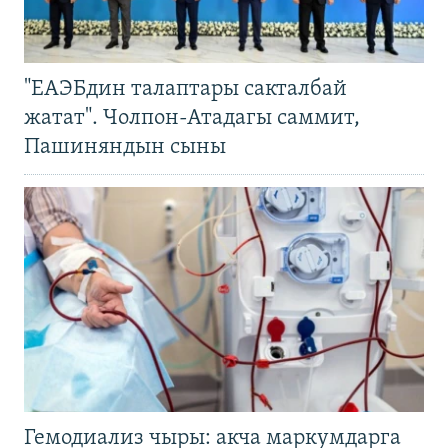
"ЕАЭБдин талаптары сакталбай
жатат". Чолпон-Атадагы саммит,
Пашиняндын сыны
Гемодиализ чыры: акча маркумдарга