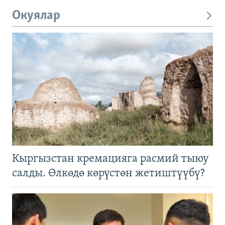
Окуялар
Кыргызстан кремацияга расмий тыюу
салды. Өлкөдө көрүстөн жетиштүүбү?