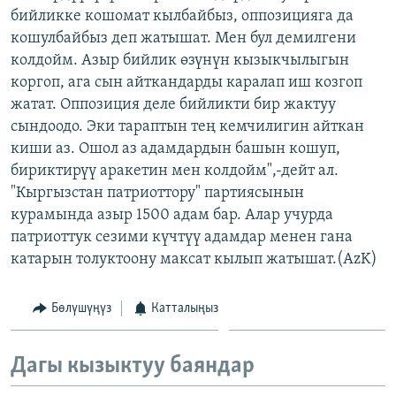
бийликке кошомат кылбайбыз, оппозицияга да
ОНЛАЙН ШЕРИНЕ
ЭЖЕ-СИҢДИЛЕР
кошулбайбыз деп жатышат. Мен бул демилгени
АЗАТТЫК+
колдойм. Азыр бийлик өзүнүн кызыкчылыгын
ЫҢГАЙСЫЗ СУРООЛОР
коргоп, ага сын айткандарды каралап иш козгоп
жатат. Оппозиция деле бийликти бир жактуу
сындоодо. Эки тараптын тең кемчилигин айткан
ЭЕ/АРнун бардык сайттары
киши аз. Ошол аз адамдардын башын кошуп,
бириктирүү аракетин мен колдойм",-дейт ал.
"Кыргызстан патриоттору" партиясынын
курамында азыр 1500 адам бар. Алар учурда
патриоттук сезими күчтүү адамдар менен гана
катарын толуктоону максат кылып жатышат.(AzK)
Бөлүшүңүз
Катталыңыз
Дагы кызыктуу баяндар