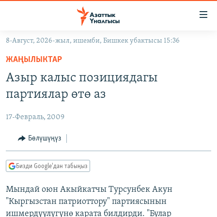
Линктер
Мазмунга
өтүңүз
8-Август, 2026-жыл, ишемби, Бишкек убактысы 15:36
Навигацияга
ЖАҢЫЛЫКТАР
өтүңүз
ЖАҢЫЛЫКТАР
КЫРГЫЗСТАН
Издөөгө
Азыр калыс позициядагы
салыңыз
ДҮЙНӨ
КЫРГЫЗСТАН
партиялар өтө аз
УКРАИНА
САЯСАТ
ДҮЙНӨ
17-Февраль, 2009
АТАЙЫН ИЛИКТӨӨ
ЭКОНОМИКА
БОРБОР АЗИЯ
ТВ ПРОГРАММАЛАР
Бөлүшүңүз
МАДАНИЯТ
ПОДКАСТ
БҮГҮН АЗАТТЫКТА
Бизди Google'дан табыңыз
ӨЗГӨЧӨ ПИКИР
ЭКСПЕРТТЕР ТАЛДАЙТ
Мындай оюн Акыйкатчы Турсунбек Акун
БИЗ ЖАНА ДҮЙНӨ
Русский
"Кыргызстан патриоттору" партиясынын
ДАНИСТЕ
ишмердүүлүгүнө карата билдирди. "Булар