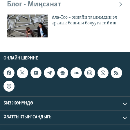
Блог - Миңсанат
Ала-Тоо – онлайн таалимдин эл
аралык бешиги болууга тийиш
ОНЛАЙН ШЕРИНЕ
БИЗ ЖӨНҮНДӨ
"АЗАТТЫКТЫН" САНДЫГЫ