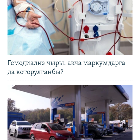
Гемодиализ чыры: акча маркумдарга
да которулганбы?