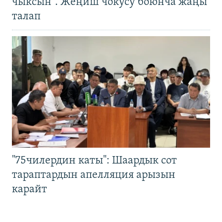
чыксын". Жеңиш чокусу боюнча жаңы
талап
"75чилердин каты": Шаардык сот
тараптардын апелляция арызын
карайт