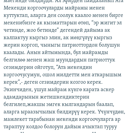
маегинде билдирди. Ал эфирден пайдаланып Ата
ОНЛАЙН ШЕРИНЕ
ЭЖЕ-СИҢДИЛЕР
Мекенди коргоочуларды майрамы менен
куттуктап, аларга ден соолук каалоо менен бирге
АЗАТТЫК+
мекенибизге ак кызматтарын өтөп, “эр жигит эл
ЫҢГАЙСЫЗ СУРООЛОР
четинде, жоо бетинде” дегендей дайыма ак
калпактуу кыргыз элин, ак мөңгүлүү кыргыз
жерин коргоп, чыныгы патриоттордон болушун
ЭЕ/АРнун бардык сайттары
каалады. Анын айтымында, бул майрамды
белгилөө менен жаш муундардын патриоттук
сезимдерин ойготуп, “Ата мекендин
коргоочусумун, ошол милдетти мен аткарышым
керек”,- деген сезимдерин козгоо керек.
Экинчиден, ушул майрам күнгө карата аскер
адамдарынын жетишкендиктерин
белгилеп,жакшы эмгек кылгандарын баалап,
аларга ыраазычылык билдирүү керек. Үчүнчүдөн,
мамлекет тарабынан мекенди коргоочуларга ар
тараптуу колдоо болорун дайым ачыктап туруу