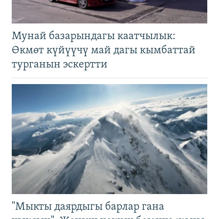
Мунай базарындагы каатчылык:
Өкмөт күйүүчү май дагы кымбаттай
турганын эскертти
"Мыкты даярдыгы барлар гана