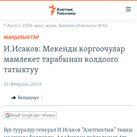
Линктер
Мазмунга
өтүңүз
7-Август, 2026-жыл, жума, Бишкек убактысы 18:42
Навигацияга
ЖАҢЫЛЫКТАР
өтүңүз
ЖАҢЫЛЫКТАР
КЫРГЫЗСТАН
Издөөгө
И.Исаков: Мекенди коргоочулар
салыңыз
ДҮЙНӨ
КЫРГЫЗСТАН
мамлекет тарабынан колдоого
УКРАИНА
САЯСАТ
ДҮЙНӨ
татыктуу
АТАЙЫН ИЛИКТӨӨ
ЭКОНОМИКА
БОРБОР АЗИЯ
23-Февраль, 2009
ТВ ПРОГРАММАЛАР
МАДАНИЯТ
Бөлүшүңүз
ПОДКАСТ
БҮГҮН АЗАТТЫКТА
ӨЗГӨЧӨ ПИКИР
ЭКСПЕРТТЕР ТАЛДАЙТ
Бизди Google'дан табыңыз
БИЗ ЖАНА ДҮЙНӨ
Русский
Бул тууралуу генерал И.Исаков “Азаттыктын” таңкы
ДАНИСТЕ