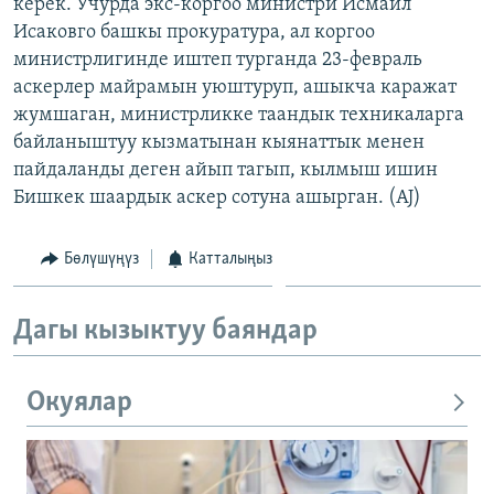
керек. Учурда экс-коргоо министри Исмаил
Исаковго башкы прокуратура, ал коргоо
министрлигинде иштеп турганда 23-февраль
аскерлер майрамын уюштуруп, ашыкча каражат
жумшаган, министрликке таандык техникаларга
байланыштуу кызматынан кыянаттык менен
пайдаланды деген айып тагып, кылмыш ишин
Бишкек шаардык аскер сотуна ашырган. (AJ)
Бөлүшүңүз
Катталыңыз
Дагы кызыктуу баяндар
Окуялар