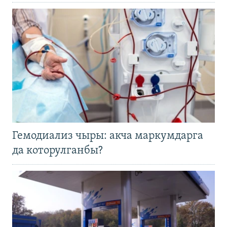
Гемодиализ чыры: акча маркумдарга
да которулганбы?