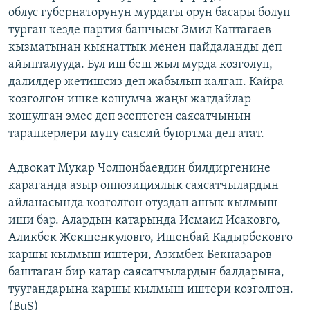
облус губернаторунун мурдагы орун басары болуп
ОНЛАЙН ШЕРИНЕ
ЭЖЕ-СИҢДИЛЕР
турган кезде партия башчысы Эмил Каптагаев
АЗАТТЫК+
кызматынан кыянаттык менен пайдаланды деп
ЫҢГАЙСЫЗ СУРООЛОР
айыпталууда. Бул иш беш жыл мурда козголуп,
далилдер жетишсиз деп жабылып калган. Кайра
козголгон ишке кошумча жаңы жагдайлар
ЭЕ/АРнун бардык сайттары
кошулган эмес деп эсептеген саясатчынын
тарапкерлери муну саясий буюртма деп атат.
Адвокат Мукар Чолпонбаевдин билдиргенине
караганда азыр оппозициялык саясатчылардын
айланасында козголгон отуздан ашык кылмыш
иши бар. Алардын катарында Исмаил Исаковго,
Аликбек Жекшенкуловго, Ишенбай Кадырбековго
каршы кылмыш иштери, Азимбек Бекназаров
баштаган бир катар саясатчылардын балдарына,
туугандарына каршы кылмыш иштери козголгон.
(BuS)