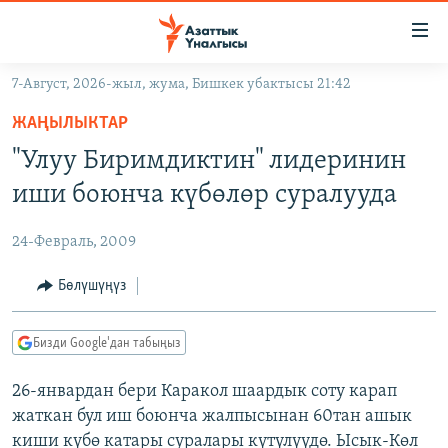
Линктер
Мазмунга
өтүңүз
7-Август, 2026-жыл, жума, Бишкек убактысы 21:42
Навигацияга
ЖАҢЫЛЫКТАР
өтүңүз
ЖАҢЫЛЫКТАР
КЫРГЫЗСТАН
Издөөгө
"Улуу Биримдиктин" лидеринин
салыңыз
ДҮЙНӨ
КЫРГЫЗСТАН
иши боюнча күбөлөр суралууда
УКРАИНА
САЯСАТ
ДҮЙНӨ
24-Февраль, 2009
АТАЙЫН ИЛИКТӨӨ
ЭКОНОМИКА
БОРБОР АЗИЯ
ТВ ПРОГРАММАЛАР
Бөлүшүңүз
МАДАНИЯТ
ПОДКАСТ
БҮГҮН АЗАТТЫКТА
Бизди Google'дан табыңыз
ӨЗГӨЧӨ ПИКИР
ЭКСПЕРТТЕР ТАЛДАЙТ
26-январдан бери Каракол шаардык соту карап
БИЗ ЖАНА ДҮЙНӨ
Русский
жаткан бул иш боюнча жалпысынан 60тан ашык
ДАНИСТЕ
киши күбө катары суралары күтүлүүдө. Ысык-Көл