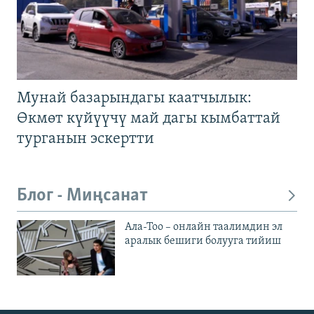
Мунай базарындагы каатчылык:
Өкмөт күйүүчү май дагы кымбаттай
турганын эскертти
Блог - Миңсанат
Ала-Тоо – онлайн таалимдин эл
аралык бешиги болууга тийиш