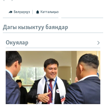
Бөлүшүңүз
Катталыңыз
Дагы кызыктуу баяндар
Окуялар