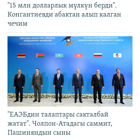
"15 млн долларлык мүлкүн берди".
Конгантиевди абактан алып калган
чечим
"ЕАЭБдин талаптары сакталбай
жатат". Чолпон-Атадагы саммит,
Пашиняндын сыны