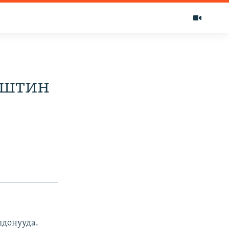
ештин
лдонууда.