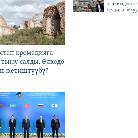
таалимдин эл
бешиги болуу
стан кремацияга
 тыюу салды. Өлкөдө
өн жетиштүүбү?