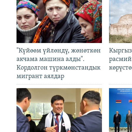
"Күйөөм үйлөндү, жөнөткөн
Кыргыз
акчама машина алды".
расмий
Кордолгон түркмөнстандык
көрүст
мигрант аялдар