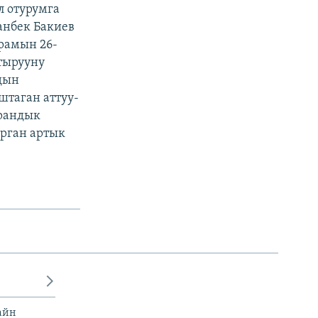
 отурумга
анбек Бакиев
рамын 26-
тырууну
дын
штаган аттуу-
арандык
урган артык
айн