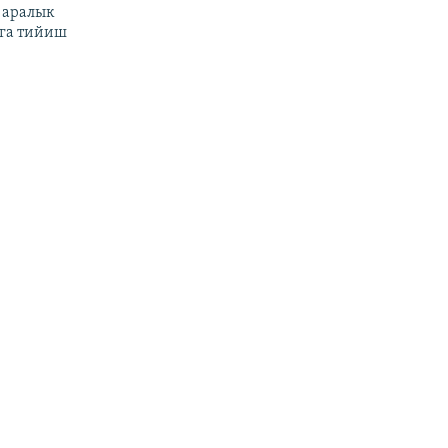
 аралык
га тийиш