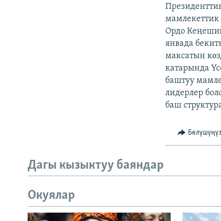
ЭЖЕ-СИҢДИЛЕР
Президенттин
мамлекеттик 
АЗАТТЫК+
Ордо Кеңешин
ЫҢГАЙСЫЗ СУРООЛОР
янвада бекит
максатын көз
катарында Үс
баштуу мамле
лидерлер бол
баш структур
Бөлүшүңү
Дагы кызыктуу баяндар
Окуялар