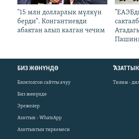
"15 млн долларлык мүлкүн
"ЕАЭБд
берди". Конгантиевди
сакталб
абактан алып калган чечим
Атадаг
Пашин
БИЗ ЖӨНҮНДӨ
"АЗАТТЫ
Блоктолгон сайтты ачуу
Тилим - ди
Биз жөнүндө
Русский
Эрежелер
Азаттык - WhatsApp
ОНЛАЙН ШЕРИНЕ
Азаттыктын тиркемеси