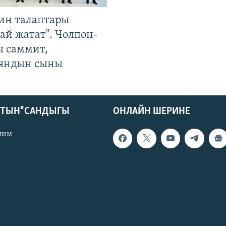
ин талаптары
ай жатат". Чолпон-
ы саммит,
яндын сыны
КТЫН" САНДЫГЫ
ОНЛАЙН ШЕРИНЕ
лим