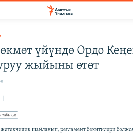
Р
 өкмөт үйүндө Ордо Кең
руу жыйыны өтөт
09
з
ан табыңыз
жетекчилик шайланып, регламент бекитилери болжо