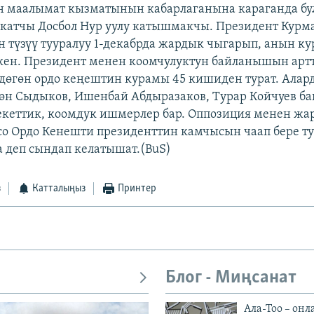
 маалымат кызматынын кабарлаганына караганда бул
катчы Досбол Нур уулу катышмакчы. Президент Курм
 түзүү тууралуу 1-декабрда жардык чыгарып, анын ку
кен. Президент менен коомчулуктун байланышын арт
дөгөн ордо кеңештин курамы 45 кишиден турат. Алар
өн Сыдыков, Ишенбай Абдыразаков, Турар Койчуев ба
кеттик, коомдук ишмерлер бар. Оппозиция менен ж
со Ордо Кенешти президенттин камчысын чаап бере т
а деп сындап келатышат.(BuS)
з
Катталыңыз
Принтер
Блог - Миңсанат
Ала-Тоо – онл