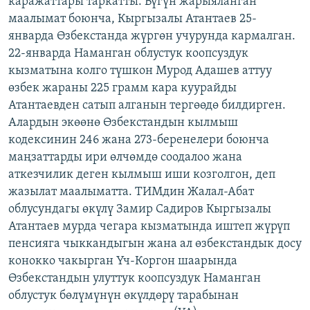
каражаттары таркатты. Бүгүн жарыяланган
ОНЛАЙН ШЕРИНЕ
ЭЖЕ-СИҢДИЛЕР
маалымат боюнча, Кыргызалы Атантаев 25-
январда Өзбекстанда жүргөн учурунда кармалган.
АЗАТТЫК+
22-январда Наманган облустук коопсуздук
ЫҢГАЙСЫЗ СУРООЛОР
кызматына колго түшкон Мурод Адашев аттуу
өзбек жараны 225 грамм кара куурайды
Атантаевден сатып алганын тергөөдө билдирген.
ЭЕ/АРнун бардык сайттары
Алардын экөөнө Өзбекстандын кылмыш
кодексинин 246 жана 273-беренелери боюнча
маңзаттарды ири өлчөмдө соодалоо жана
аткезчилик деген кылмыш иши козголгон, деп
жазылат маалыматта. ТИМдин Жалал-Абат
облусундагы өкүлү Замир Садиров Кыргызалы
Атантаев мурда чегара кызматында иштеп жүрүп
пенсияга чыккандыгын жана ал өзбекстандык досу
конокко чакырган Үч-Коргон шаарында
Өзбекстандын улуттук коопсуздук Наманган
облустук бөлүмүнүн өкүлдөрү тарабынан