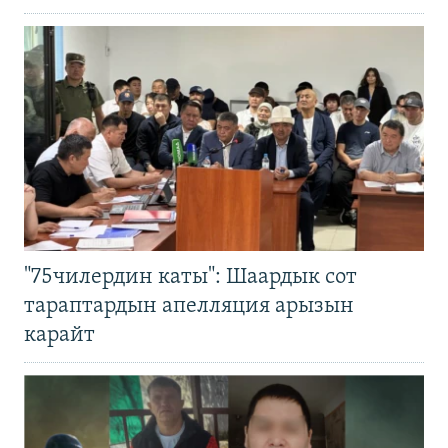
"75чилердин каты": Шаардык сот
тараптардын апелляция арызын
карайт