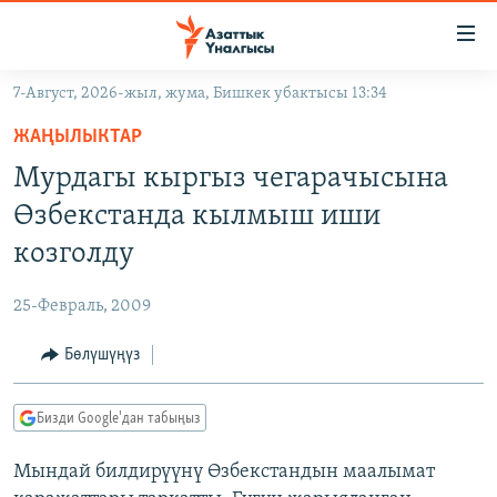
Линктер
Мазмунга
өтүңүз
7-Август, 2026-жыл, жума, Бишкек убактысы 13:34
Навигацияга
ЖАҢЫЛЫКТАР
өтүңүз
ЖАҢЫЛЫКТАР
КЫРГЫЗСТАН
Издөөгө
Мурдагы кыргыз чегарачысына
салыңыз
ДҮЙНӨ
КЫРГЫЗСТАН
Өзбекстанда кылмыш иши
УКРАИНА
САЯСАТ
ДҮЙНӨ
козголду
АТАЙЫН ИЛИКТӨӨ
ЭКОНОМИКА
БОРБОР АЗИЯ
25-Февраль, 2009
ТВ ПРОГРАММАЛАР
МАДАНИЯТ
Бөлүшүңүз
ПОДКАСТ
БҮГҮН АЗАТТЫКТА
ӨЗГӨЧӨ ПИКИР
ЭКСПЕРТТЕР ТАЛДАЙТ
Бизди Google'дан табыңыз
БИЗ ЖАНА ДҮЙНӨ
Русский
Мындай билдирүүнү Өзбекстандын маалымат
ДАНИСТЕ