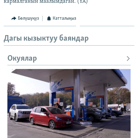
кармалганын маалымдаган. (YA)
Бөлүшүңүз
Катталыңыз
Дагы кызыктуу баяндар
Окуялар