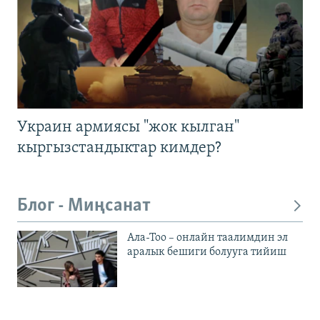
Украин армиясы "жок кылган"
кыргызстандыктар кимдер?
Блог - Миңсанат
Ала-Тоо – онлайн таалимдин эл
аралык бешиги болууга тийиш