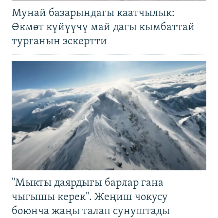
Мунай базарындагы каатчылык:
Өкмөт күйүүчү май дагы кымбаттай
турганын эскертти
"Мыкты даярдыгы барлар гана
чыгышы керек". Жеңиш чокусу
боюнча жаңы талап сунуштады