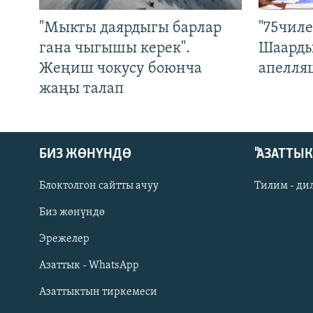
"Мыкты даярдыгы барлар
"75чиле
гана чыгышы керек".
Шаарды
Жеңиш чокусу боюнча
апелля
жаңы талап
БИЗ ЖӨНҮНДӨ
"АЗАТТЫ
Блоктолгон сайтты ачуу
Тилим - ди
Биз жөнүндө
Русский
Эрежелер
Азаттык - WhatsApp
ОНЛАЙН ШЕРИНЕ
Азаттыктын тиркемеси