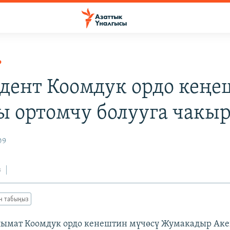
Р
дент Коомдук ордо кеңе
 ортомчу болууга чакы
09
з
ан табыңыз
ымат Коомдук ордо кенештин мүчөсү Жумакадыр Аке