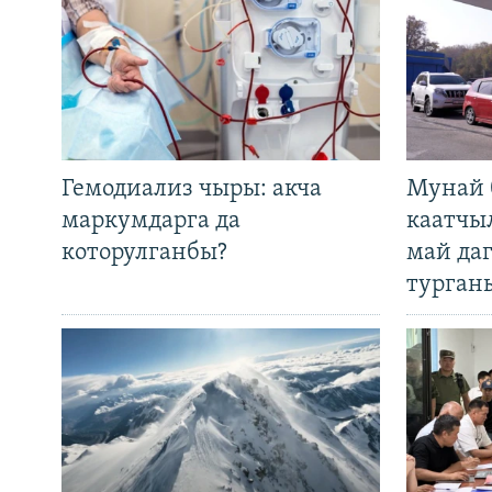
Гемодиализ чыры: акча
Мунай 
маркумдарга да
каатчы
которулганбы?
май да
турган