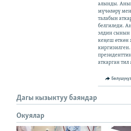
ЭЖЕ-СИҢДИЛЕР
алынды. Анын
мүчөлөрү мен
АЗАТТЫК+
талабын атка
ЫҢГАЙСЫЗ СУРООЛОР
белгиледи. А
элдин сынын 
кеңеш өткөн 
киргизилген.
президенттин
аткарган тил
Бөлүшүңү
Дагы кызыктуу баяндар
Окуялар