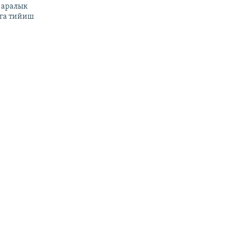
 аралык
га тийиш