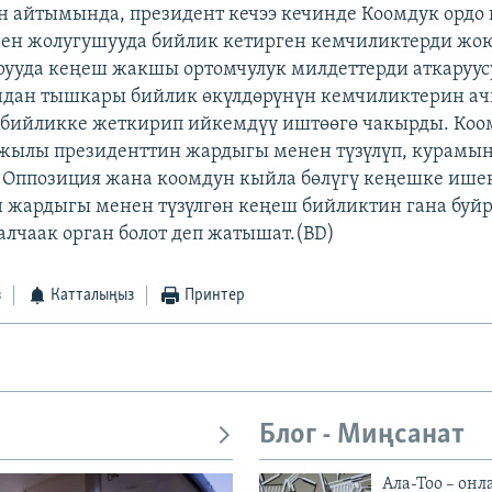
 айтымында, президент кечээ кечинде Коомдук ордо
ен жолугушууда бийлик кетирген кемчиликтерди жою
рууда кеңеш жакшы ортомчулук милдеттерди аткаруус
ндан тышкары бийлик өкүлдөрүнүн кемчиликтерин ач
бийликке жеткирип ийкемдүү иштөөгө чакырды. Коо
жылы президенттин жардыгы менен түзүлүп, курамын
 Оппозиция жана коомдун кыйла бөлүгү кеңешке ише
 жардыгы менен түзүлгөн кеңеш бийликтин гана буй
 алчаак орган болот деп жатышат.(BD)
з
Катталыңыз
Принтер
Блог - Миңсанат
Ала-Тоо – онл