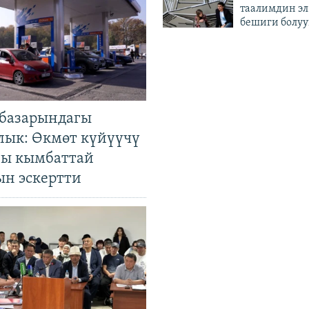
таалимдин эл
бешиги болуу
базарындагы
лык: Өкмөт күйүүчү
гы кымбаттай
ын эскертти