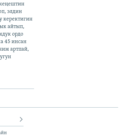
 кеңештин
п, элдин
у керектигин
ык айтып,
мдук ордо
а 45 инсан
ним артпай,
ругун
айн