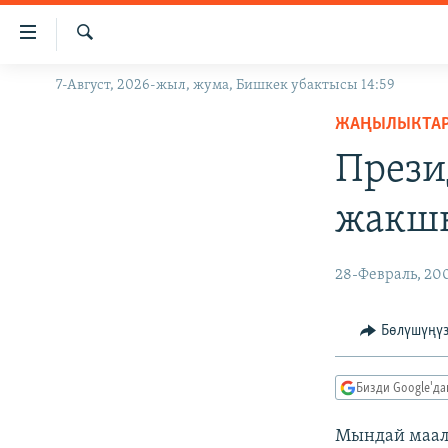
Линктер
Мазмунга
өтүңүз
Издөө
7-Август, 2026-жыл, жума, Бишкек убактысы 14:59
ЖАҢЫЛЫКТАР
Навигацияга
өтүңүз
ЖАҢЫЛЫКТА
КЫРГЫЗСТАН
Издөөгө
Прези
ДҮЙНӨ
КЫРГЫЗСТАН
салыңыз
УКРАИНА
САЯСАТ
ДҮЙНӨ
жакшы
АТАЙЫН ИЛИКТӨӨ
ЭКОНОМИКА
БОРБОР АЗИЯ
ТВ ПРОГРАММАЛАР
МАДАНИЯТ
28-Февраль, 20
ПОДКАСТ
БҮГҮН АЗАТТЫКТА
Бөлүшүңү
ӨЗГӨЧӨ ПИКИР
ЭКСПЕРТТЕР ТАЛДАЙТ
БИЗ ЖАНА ДҮЙНӨ
Бизди Google'д
ДАНИСТЕ
Мындай маал