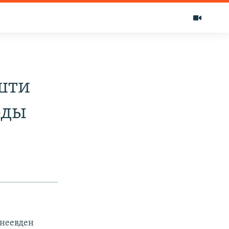
шти
рды
неевден