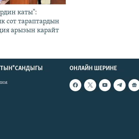
рдин каты":
к сот тараптардын
ция арызын карайт
КТЫН" САНДЫГЫ
ОНЛАЙН ШЕРИНЕ
лим