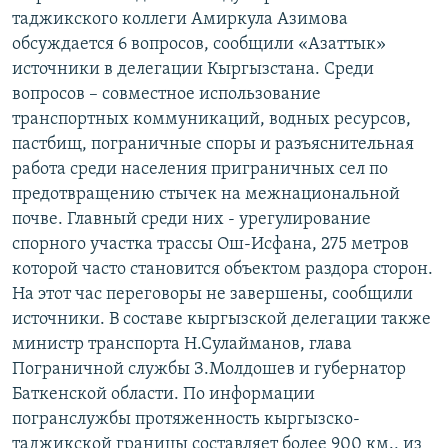
ОНЛАЙН ШЕРИНЕ
таджикского коллеги Амиркула Азимова
ЭЖЕ-СИҢДИЛЕР
обсуждается 6 вопросов, сообщили «Азаттык»
АЗАТТЫК+
источники в делегации Кыргызстана. Среди
ЫҢГАЙСЫЗ СУРООЛОР
вопросов – совместное использование
транспортных коммуникаций, водных ресурсов,
пастбищ, пограничные споры и разъяснительная
ЭЕ/АРнун бардык сайттары
работа среди населения приграничных сел по
предотвращению стычек на межнациональной
почве. Главный среди них - урегулирование
спорного участка трассы Ош-Исфана, 275 метров
которой часто становится объектом раздора сторон.
На этот час переговоры не завершены, сообщили
источники. В составе кыргызской делегации также
министр транспорта Н.Сулайманов, глава
Пограничной службы З.Молдошев и губернатор
Баткенской области. По информации
погранслужбы протяженность кыргызско-
таджикской границы составляет более 900 км., из