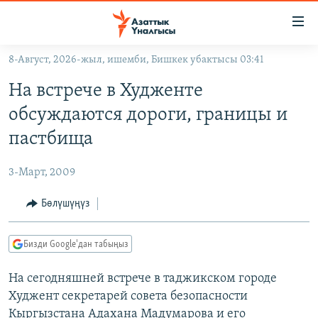
Линктер
Мазмунга
өтүңүз
8-Август, 2026-жыл, ишемби, Бишкек убактысы 03:41
Навигацияга
ЖАҢЫЛЫКТАР
өтүңүз
На встрече в Худженте
КЫРГЫЗСТАН
Издөөгө
обсуждаются дороги, границы и
салыңыз
ДҮЙНӨ
КЫРГЫЗСТАН
пастбища
УКРАИНА
САЯСАТ
ДҮЙНӨ
3-Март, 2009
АТАЙЫН ИЛИКТӨӨ
ЭКОНОМИКА
БОРБОР АЗИЯ
ТВ ПРОГРАММАЛАР
Бөлүшүңүз
МАДАНИЯТ
ПОДКАСТ
БҮГҮН АЗАТТЫКТА
Бизди Google'дан табыңыз
ӨЗГӨЧӨ ПИКИР
ЭКСПЕРТТЕР ТАЛДАЙТ
На сегодняшней встрече в таджикском городе
БИЗ ЖАНА ДҮЙНӨ
Русский
Худжент секретарей совета безопасности
ДАНИСТЕ
Кыргызстана Адахана Мадумарова и его