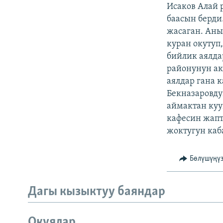
ЭЖЕ-СИҢДИЛЕР
Исаков Алай 
баасын берди
АЗАТТЫК+
жасаган. Аны
ЫҢГАЙСЫЗ СУРООЛОР
куран окутуп
бийлик аялда
районунун ак
аялдар гана 
Бекназаровду
аймактан куу
кафесин жапт
жоктугун каб
Бөлүшүңү
Дагы кызыктуу баяндар
Окуялар