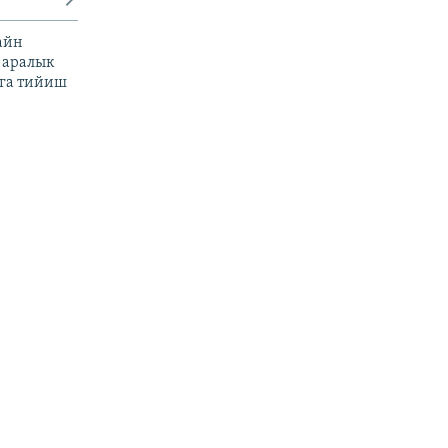
айн
 аралык
га тийиш