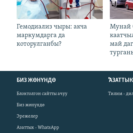
Гемодиализ чыры: акча
Мунай 
маркумдарга да
каатчы
которулганбы?
май да
турган
БИЗ ЖӨНҮНДӨ
"АЗАТТЫ
Блоктолгон сайтты ачуу
Тилим - ди
Биз жөнүндө
Русский
Эрежелер
Азаттык - WhatsApp
ОНЛАЙН ШЕРИНЕ