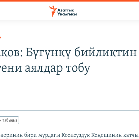
Р
аков: Бүгүнкү бийликтин
ени аялдар тобу
з
ан табыңыз
рлеринин бири мурдагы Коопсуздук Кеңешинин катч