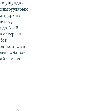
рга ушундай
 кыдырууларын
угандарына
ликтүү
урда Алай
а олтурган
мбек
нен койгулап
үлгөн «Элим»
дай тиешеси