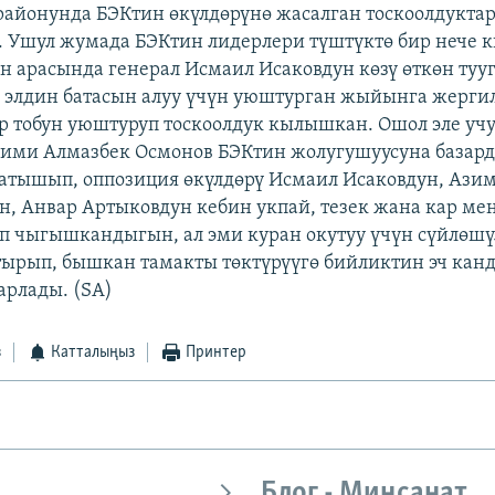
районунда БЭКтин өкүлдөрүнө жасалган тоскоолдукта
. Ушул жумада БЭКтин лидерлери түштүктө бир нече
н арасында генерал Исмаил Исаковдун көзү өткөн ту
, элдин батасын алуу үчүн уюштурган жыйынга жерги
р тобун уюштуруп тоскоолдук кылышкан. Ошол эле уч
ими Алмазбек Осмонов БЭКтин жолугушуусуна базард
катышып, оппозиция өкүлдөрү Исмаил Исаковдун, Ази
н, Анвар Артыковдун кебин укпай, тезек жана кар ме
п чыгышкандыгын, ал эми куран окутуу үчүн сүйлөш
ырып, бышкан тамакты төктүрүүгө бийликтин эч кан
арлады. (SA)
з
Катталыңыз
Принтер
Блог - Миңсанат