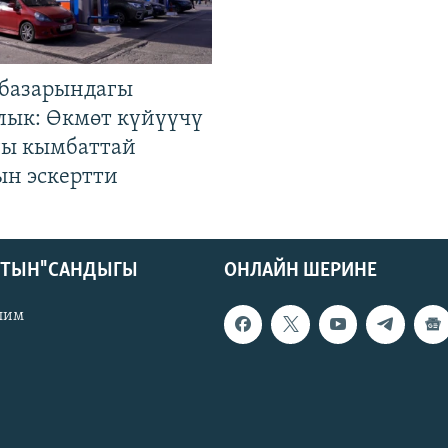
базарындагы
лык: Өкмөт күйүүчү
гы кымбаттай
ын эскертти
КТЫН" САНДЫГЫ
ОНЛАЙН ШЕРИНЕ
лим