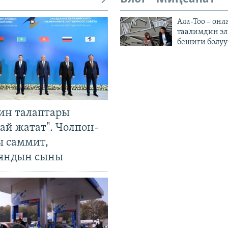
Ала-Тоо – онл
таалимдин эл
бешиги болуу
ин талаптары
ай жатат". Чолпон-
ы саммит,
яндын сыны