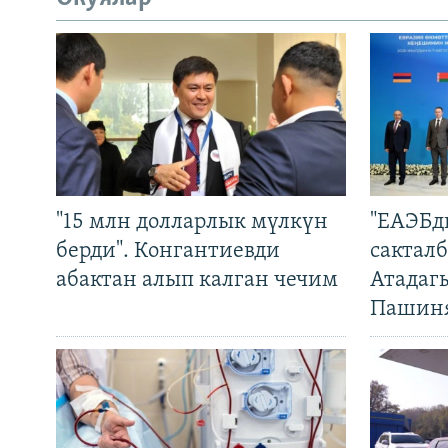
"15 млн долларлык мүлкүн
"ЕАЭБд
берди". Конгантиевди
сакталб
абактан алып калган чечим
Атадаг
Пашин