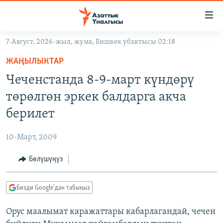
Линктер
Мазмунга
өтүңүз
7-Август, 2026-жыл, жума, Бишкек убактысы 02:18
Навигацияга
ЖАҢЫЛЫКТАР
өтүңүз
ЖАҢЫЛЫКТАР
КЫРГЫЗСТАН
Издөөгө
Чеченстанда 8-9-март күндөрү
салыңыз
ДҮЙНӨ
КЫРГЫЗСТАН
төрөлгөн эркек балдарга акча
УКРАИНА
САЯСАТ
ДҮЙНӨ
берилет
АТАЙЫН ИЛИКТӨӨ
ЭКОНОМИКА
БОРБОР АЗИЯ
10-Март, 2009
ТВ ПРОГРАММАЛАР
МАДАНИЯТ
Бөлүшүңүз
ПОДКАСТ
БҮГҮН АЗАТТЫКТА
ӨЗГӨЧӨ ПИКИР
ЭКСПЕРТТЕР ТАЛДАЙТ
Бизди Google'дан табыңыз
БИЗ ЖАНА ДҮЙНӨ
Русский
Орус маалымат каражаттары кабарлагандай, чечен
ДАНИСТЕ