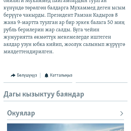
бийлиги Мухаммед пайгамбардын туулган
ОНЛАЙН ШЕРИНЕ
ЭЖЕ-СИҢДИЛЕР
күнүндө төрөлгөн балдарга Мухаммед деген ысым
берүүгө чакырды. Президент Рамзан Кадыров 8
АЗАТТЫК+
жана 9-мартта туулган ар бир эркек балага 50 миң
ЫҢГАЙСЫЗ СУРООЛОР
рубль берилерин жар салды. Буга чейин
жумуриятта өкмөттүк мекемелерде иштеген
аялдар узун юбка кийип, жоолук салынып жүрүүгө
ЭЕ/АРнун бардык сайттары
милдеттендирилген.
Бөлүшүңүз
Катталыңыз
Дагы кызыктуу баяндар
Окуялар