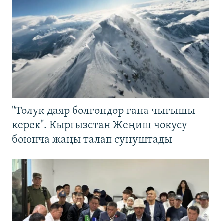
"Толук даяр болгондор гана чыгышы
керек". Кыргызстан Жеңиш чокусу
боюнча жаңы талап сунуштады