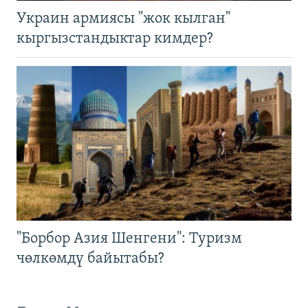
Украин армиясы "жок кылган"
кыргызстандыктар кимдер?
"Борбор Азия Шенгени": Туризм
чөлкөмдү байытабы?