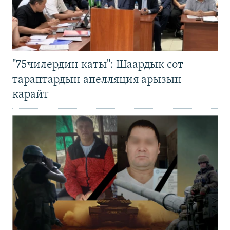
"75чилердин каты": Шаардык сот
тараптардын апелляция арызын
карайт