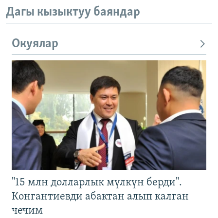
Дагы кызыктуу баяндар
Окуялар
"15 млн долларлык мүлкүн берди".
Конгантиевди абактан алып калган
чечим