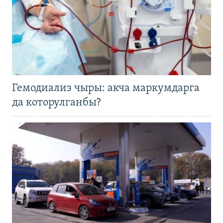
Гемодиализ чыры: акча маркумдарга
да которулганбы?