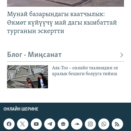
Мунай базарындагы каатчылык:
Өкмөт күйүүчү май дагы кымбаттай
турганын эскертти
Блог - Миңсанат
Ала-Тоо – онлайн таалимдин эл
аралык бешиги болууга тийиш
ОНЛАЙН ШЕРИНЕ