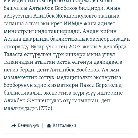
ИИМдин Башкы тергөө башкармалыгынын
ОНЛАЙН ШЕРИНЕ
ЭЖЕ-СИҢДИЛЕР
башчысы Алтынбек Бообеков билдирди. Анын
айтуусунда Аликбек Жекшенкуловго таандык
АЗАТТЫК+
тапанча алгач эки ирет ИИМде жана адилет
ЫҢГАЙСЫЗ СУРООЛОР
министрлигинде текшерилди. Андан кийин
Астана шаарында баллистикалык экспеортизадан
өткөрүлдү. Булар үчөө тең 2007-жылы 9-декабрда
ЭЕ/АРнун бардык сайттары
Таласта өлтүрүлгөн түрк ишкери мына ушул
тапанчадан атылган октон өлгөнүн далилдөөгө
негиз берди, дейт Алтынбек Бообеков. Ал эми
мамлекеттик соттук-медициналык экспертиза
борборунун адис кызматкери Павел Берхтольд
баллистикалык экспертиза жүргүзүү иштерине
Аликбек Жекшенкулов өзү катышкан, деп
маалымдады.(ZKo)
Бөлүшүңүз
Катталыңыз