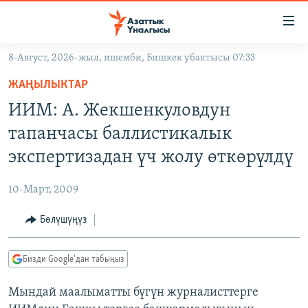
Линктер
Мазмунга
өтүңүз
8-Август, 2026-жыл, ишемби, Бишкек убактысы 07:33
Навигацияга
ЖАҢЫЛЫКТАР
өтүңүз
ЖАҢЫЛЫКТАР
КЫРГЫЗСТАН
Издөөгө
ИИМ: А. Жекшенкуловдун
салыңыз
ДҮЙНӨ
КЫРГЫЗСТАН
тапанчасы баллистикалык
УКРАИНА
САЯСАТ
ДҮЙНӨ
экспертизадан үч жолу өткөрүлдү
АТАЙЫН ИЛИКТӨӨ
ЭКОНОМИКА
БОРБОР АЗИЯ
10-Март, 2009
ТВ ПРОГРАММАЛАР
МАДАНИЯТ
Бөлүшүңүз
ПОДКАСТ
БҮГҮН АЗАТТЫКТА
ӨЗГӨЧӨ ПИКИР
ЭКСПЕРТТЕР ТАЛДАЙТ
Бизди Google'дан табыңыз
БИЗ ЖАНА ДҮЙНӨ
Русский
Мындай маалыматты бүгүн журналисттерге
ДАНИСТЕ