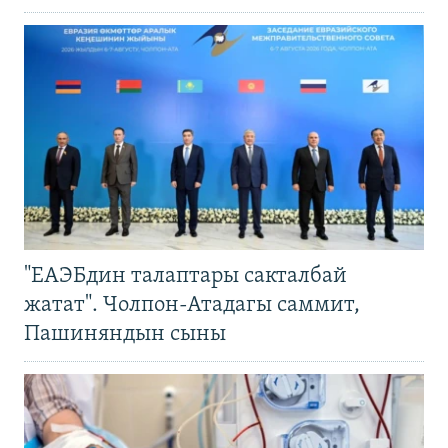
"ЕАЭБдин талаптары сакталбай
жатат". Чолпон-Атадагы саммит,
Пашиняндын сыны