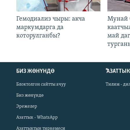
Гемодиализ чыры: акча
Мунай 
маркумдарга да
каатчы
которулганбы?
май да
турган
БИЗ ЖӨНҮНДӨ
"АЗАТТЫ
Блоктолгон сайтты ачуу
Тилим - ди
Биз жөнүндө
Русский
Эрежелер
Азаттык - WhatsApp
ОНЛАЙН ШЕРИНЕ
Азаттыктын тиркемеси