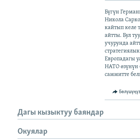
ЭЖЕ-СИҢДИЛЕР
Бүгүн Герма
АЗАТТЫК+
Никола Сарко
ЫҢГАЙСЫЗ СУРООЛОР
кайтып келе 
айтты. Бул т
учурунда ай
стратегиялык
Европадагы у
НАТО өзүнүн 
саммитте бел
Бөлүшүңү
Дагы кызыктуу баяндар
Окуялар