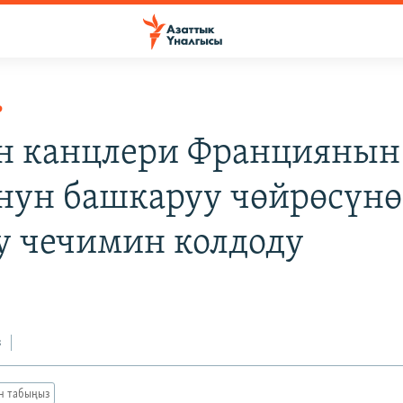
Р
н канцлери Франциянын
ун башкаруу чөйрөсүнө
у чечимин колдоду
з
ан табыңыз