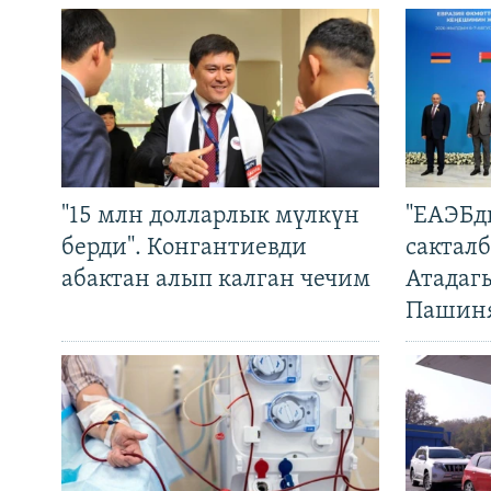
"15 млн долларлык мүлкүн
"ЕАЭБд
берди". Конгантиевди
сакталб
абактан алып калган чечим
Атадаг
Пашин