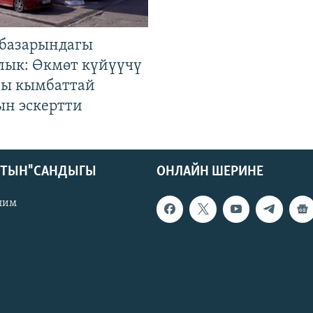
базарындагы
лык: Өкмөт күйүүчү
гы кымбаттай
ын эскертти
КТЫН" САНДЫГЫ
ОНЛАЙН ШЕРИНЕ
лим