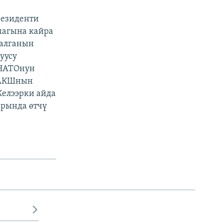
резиденти
магына кайра
 алганын
уусу
 НАТОнун
, АКШнын
Келээрки айда
арында өтчү