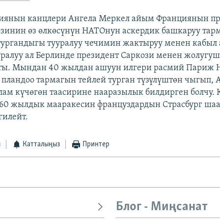
ниянын канцлери Ангела Меркел айым Франциянын п
зинин өз өлкөсүнүн НАТОнун аскердик башкаруу тар
тургандыгы тууралуу чечимин жактыруу менен кабыл
ууралуу ал Берлинде президент Саркози менен жолугуш
тты. Мындан 40 жылдан ашуун илгери расмий Париж
 пландоо тармагын тейлей турган түзүлүштөн чыгып
лам күчөгөн таасирине нааразылык билдирген болчу. 
60 жылдык мааракесин француздардын Страсбург ша
гилейт.
з
Катталыңыз
Принтер
Блог - Миңсанат