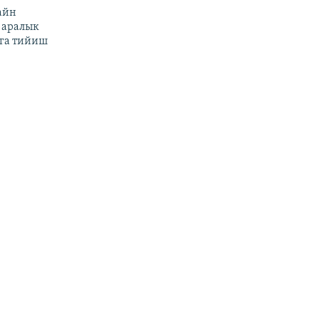
айн
 аралык
га тийиш