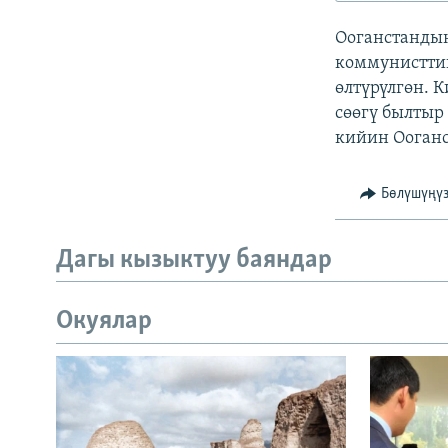
ЭЖЕ-СИҢДИЛЕР
Ооганстанды
АЗАТТЫК+
коммунисттик
ЫҢГАЙСЫЗ СУРООЛОР
өлтүрүлгөн. 
сөөгү былтыр
кийин Ооганс
Бөлүшүңү
Дагы кызыктуу баяндар
Окуялар