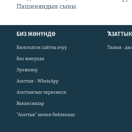
Пашиняндын сыны
БИЗ ЖӨНҮНДӨ
"АЗАТТЫ
Блоктолгон сайтты ачуу
Тилим - ди
Биз жөнүндө
Русский
Эрежелер
Азаттык - WhatsApp
ОНЛАЙН ШЕРИНЕ
Азаттыктын тиркемеси
Вакансиялар
"Азаттык" менен байланыш
ЭЕ/АРнун бардык сайттары