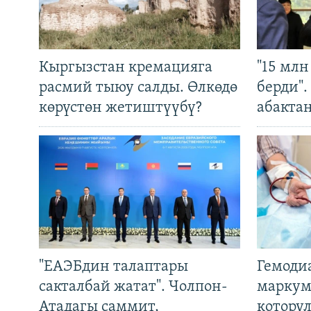
Кыргызстан кремацияга
"15 мл
расмий тыюу салды. Өлкөдө
берди"
көрүстөн жетиштүүбү?
абакта
"ЕАЭБдин талаптары
Гемоди
сакталбай жатат". Чолпон-
маркум
Атадагы саммит,
котору