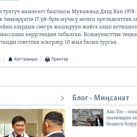
н тунгуч мамлекет башчысы Мухаммад Дауд Хан 197
 төңкөрүштө 17 үй-бүлө мүчөсү менен президенттик а
Кийин алардын сөөгүн жашыруун жайга алып кетишкен
 массалык көрүстөндөн табылган. Коммунисттик төңк
танды советтик аскерлер 10 жыл басып турган.
з
Катталыңыз
Принтер
Блог - Миңсанат
Ала-Тоо – онл
таалимдин эл
бешиги болуу