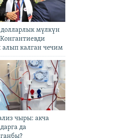
н долларлык мүлкүн
. Конгантиевди
н алып калган чечим
ализ чыры: акча
дарга да
лганбы?