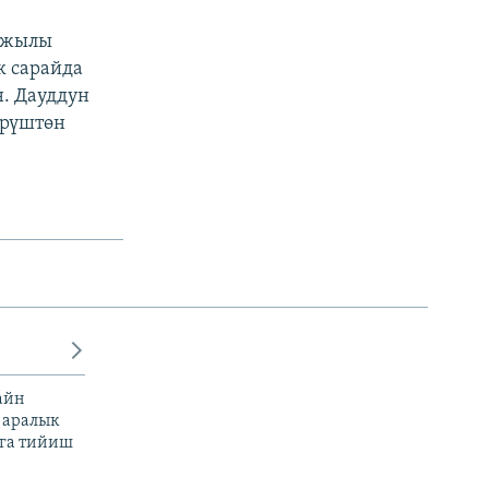
8-жылы
к сарайда
. Дауддун
өрүштөн
айн
 аралык
га тийиш