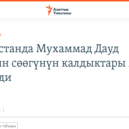
Р
станда Мухаммад Дауд
н сөөгүнүн калдыктары
ди
з
ан табыңыз