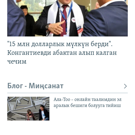
"15 млн долларлык мүлкүн берди".
Конгантиевди абактан алып калган
чечим
Блог - Миңсанат
Ала-Тоо – онлайн таалимдин эл
аралык бешиги болууга тийиш