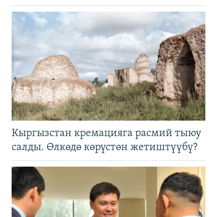
Кыргызстан кремацияга расмий тыюу
салды. Өлкөдө көрүстөн жетиштүүбү?