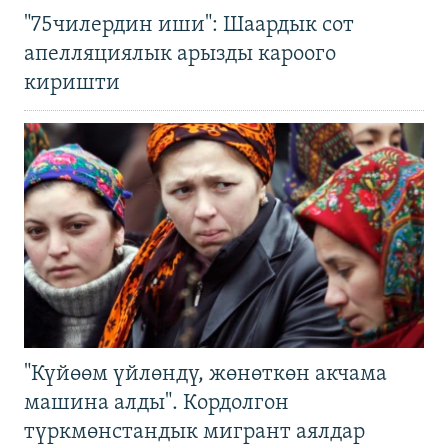
"75чилердин иши": Шаардык сот
апелляциялык арызды кароого
киришти
"Күйөөм үйлөндү, жөнөткөн акчама
машина алды". Кордолгон
түркмөнстандык мигрант аялдар