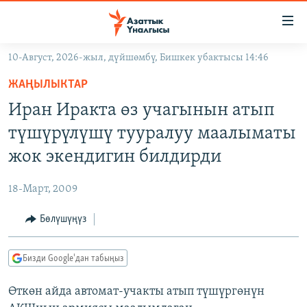
Линктер
Мазмунга
өтүңүз
10-Август, 2026-жыл, дүйшөмбү, Бишкек убактысы 14:46
Навигацияга
ЖАҢЫЛЫКТАР
өтүңүз
ЖАҢЫЛЫКТАР
КЫРГЫЗСТАН
Издөөгө
Иран Иракта өз учагынын атып
салыңыз
ДҮЙНӨ
КЫРГЫЗСТАН
түшүрүлүшү тууралуу маалыматы
УКРАИНА
САЯСАТ
ДҮЙНӨ
жок экендигин билдирди
АТАЙЫН ИЛИКТӨӨ
ЭКОНОМИКА
БОРБОР АЗИЯ
18-Март, 2009
ТВ ПРОГРАММАЛАР
МАДАНИЯТ
Бөлүшүңүз
ПОДКАСТ
БҮГҮН АЗАТТЫКТА
ӨЗГӨЧӨ ПИКИР
ЭКСПЕРТТЕР ТАЛДАЙТ
Бизди Google'дан табыңыз
БИЗ ЖАНА ДҮЙНӨ
Русский
Өткөн айда автомат-учакты атып түшүргөнүн
ДАНИСТЕ