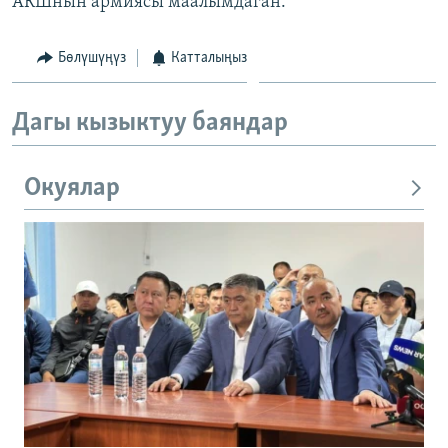
АКШнын армиясы маалымдаган.
ОНЛАЙН ШЕРИНЕ
ЭЖЕ-СИҢДИЛЕР
АЗАТТЫК+
Бөлүшүңүз
Катталыңыз
ЫҢГАЙСЫЗ СУРООЛОР
Дагы кызыктуу баяндар
ЭЕ/АРнун бардык сайттары
Окуялар