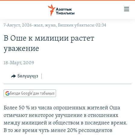
Линктер
Мазмунга
өтүңүз
7-Август, 2026-жыл, жума, Бишкек убактысы 02:34
Навигацияга
ЖАҢЫЛЫКТАР
өтүңүз
В Оше к милиции растет
КЫРГЫЗСТАН
Издөөгө
уважение
салыңыз
ДҮЙНӨ
КЫРГЫЗСТАН
18-Март, 2009
УКРАИНА
САЯСАТ
ДҮЙНӨ
АТАЙЫН ИЛИКТӨӨ
ЭКОНОМИКА
БОРБОР АЗИЯ
Бөлүшүңүз
ТВ ПРОГРАММАЛАР
МАДАНИЯТ
Бизди Google'дан табыңыз
ПОДКАСТ
БҮГҮН АЗАТТЫКТА
Более 50 % из числа опрошенных жителей Оша
ӨЗГӨЧӨ ПИКИР
ЭКСПЕРТТЕР ТАЛДАЙТ
отмечают некоторое улучшение в отношениях
БИЗ ЖАНА ДҮЙНӨ
между милицией и обществом в последнее время.
Русский
ДАНИСТЕ
В то же время чуть менее 20% респондентов