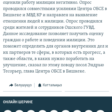
оценили работу милиции негативно. Опрос
ОНЛАЙН ШЕРИНЕ
ЭЖЕ-СИҢДИЛЕР
проводился совместными усилиями Центра ОБСЕ в
АЗАТТЫК+
Бишкеке и МВД КР и направлен на выявление
отношения людей к милиции. Опрос проводился
ЫҢГАЙСЫЗ СУРООЛОР
среди жителей и сотрудников Ошского ГУВД.
Данное исследование позволяет получить оценку
ЭЕ/АРнун бардык сайттары
граждан о работе и поведении милиции. Это
поможет определить для органов внутренних дел и
их партнеров те сферы, в которых есть прогресс, а
также области, в каких нужно поработать на
улучшение, сказал по этому поводу посол Эндрью
Тесорьер, глава Центра ОБСЕ в Бишкеке.
Бөлүшүңүз
Катталыңыз
ОНЛАЙН ШЕРИНЕ