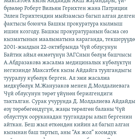
Максатбек кызы Айдайды АКШ жарандары, үй-
ОНЛАЙН ШЕРИНЕ
ЭЖЕ-СИҢДИЛЕР
бүлөлөр Роберт Вильям Герихтен жана Патриции
Эллен Герихтендин мыйзамсыз багып алган делген
АЗАТТЫК+
фактысы боюнча Башкы прокуратура кылмыш
ЫҢГАЙСЫЗ СУРООЛОР
ишин козгоду. Башкы прокуратуранын басма сөз
кызматынын маалыматына караганда, текшерүүдө
2001-жылдын 22-октябрында Чүй облусунун
ЭЕ/АРнун бардык сайттары
Байтик айыл өкмөтүнүн ЗАГСнын бөлүм башчысы
А.Абдразакова жасалма медициналык күбөлүктүн
негизинде Максатбек кызы Айдайга туулгандыгы
тууралуу күбөлүк берген. Ал эми жасалма
медкүбөлүк М.Жанузаков менен Д.Молдалиевага
Чүй облусунун төрөт үйүнөн берилгендиги
такталган. Сурак учурунда Д. Молдалиева Айдайды
өзү төрөбөгөндүгүн, жаңы төрөлгөн баланы Чүй
облусттук ооруканадан туугандары алып бергенин
айткан. Беш жыл өткөндөн кийин ал багып алган
кызынан баш тартып, аны “Ак жол” коомдук