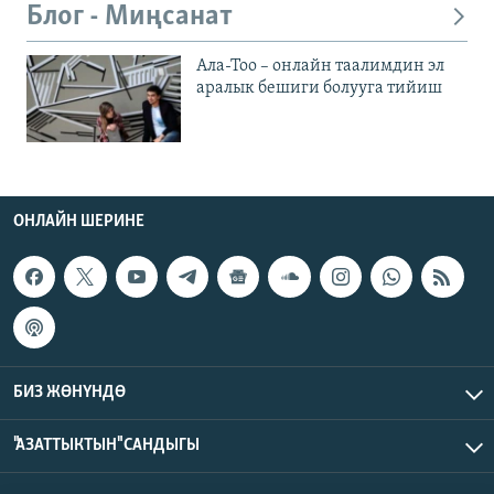
Блог - Миңсанат
Ала-Тоо – онлайн таалимдин эл
аралык бешиги болууга тийиш
ОНЛАЙН ШЕРИНЕ
БИЗ ЖӨНҮНДӨ
"АЗАТТЫКТЫН" САНДЫГЫ