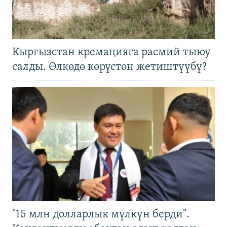
Кыргызстан кремацияга расмий тыюу
салды. Өлкөдө көрүстөн жетиштүүбү?
"15 млн долларлык мүлкүн берди".