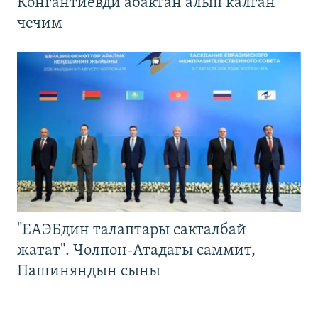
Конгантиевди абактан алып калган
чечим
"ЕАЭБдин талаптары сакталбай
жатат". Чолпон-Атадагы саммит,
Пашиняндын сыны