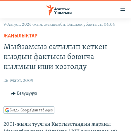
Линктер
Мазмунга
өтүңүз
9-Август, 2026-жыл, жекшемби, Бишкек убактысы 04:04
Навигацияга
ЖАҢЫЛЫКТАР
өтүңүз
ЖАҢЫЛЫКТАР
КЫРГЫЗСТАН
Издөөгө
Мыйзамсыз сатылып кеткен
салыңыз
ДҮЙНӨ
КЫРГЫЗСТАН
кыздын фактысы боюнча
УКРАИНА
САЯСАТ
ДҮЙНӨ
кылмыш иши козголду
АТАЙЫН ИЛИКТӨӨ
ЭКОНОМИКА
БОРБОР АЗИЯ
26-Март, 2009
ТВ ПРОГРАММАЛАР
МАДАНИЯТ
Бөлүшүңүз
ПОДКАСТ
БҮГҮН АЗАТТЫКТА
ӨЗГӨЧӨ ПИКИР
ЭКСПЕРТТЕР ТАЛДАЙТ
Бизди Google'дан табыңыз
БИЗ ЖАНА ДҮЙНӨ
Русский
2001-жылы туулган Кыргызстандын жараны
ДАНИСТЕ