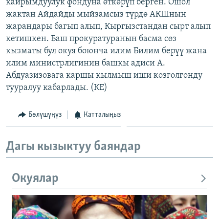
кайрымдуулук фондуна өткөрүп берген. Ошол
жактан Айдайды мыйзамсыз түрдө АКШнын
жарандары багып алып, Кыргызстандан сырт алып
кетишкен. Баш прокуратуранын басма сөз
кызматы бул окуя боюнча илим Билим берүү жана
илим министрлигинин башкы адиси А.
Абдуазизовага каршы кылмыш иши козголгонду
тууралуу кабарлады. (КЕ)
Бөлүшүңүз
Катталыңыз
Дагы кызыктуу баяндар
Окуялар