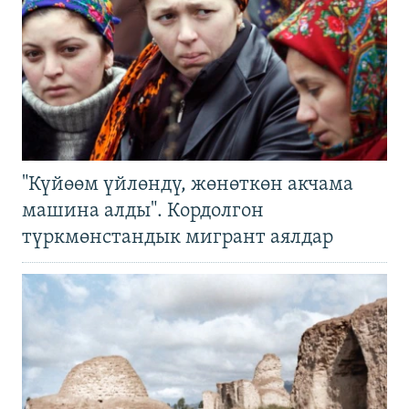
"Күйөөм үйлөндү, жөнөткөн акчама
машина алды". Кордолгон
түркмөнстандык мигрант аялдар