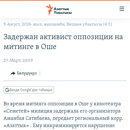
Линктер
Мазмунга
өтүңүз
9-Август, 2026-жыл, жекшемби, Бишкек убактысы 14:51
Навигацияга
ЖАҢЫЛЫКТАР
өтүңүз
Задержан активист оппозиции на
КЫРГЫЗСТАН
Издөөгө
митинге в Оше
салыңыз
ДҮЙНӨ
КЫРГЫЗСТАН
27-Март, 2009
УКРАИНА
САЯСАТ
ДҮЙНӨ
АТАЙЫН ИЛИКТӨӨ
ЭКОНОМИКА
БОРБОР АЗИЯ
Бөлүшүңүз
ТВ ПРОГРАММАЛАР
МАДАНИЯТ
Бизди Google'дан табыңыз
ПОДКАСТ
БҮГҮН АЗАТТЫКТА
Во время митинга оппозиции в Оше у кинотеатра
ӨЗГӨЧӨ ПИКИР
ЭКСПЕРТТЕР ТАЛДАЙТ
«Семетей» милиция задержала его организатора
БИЗ ЖАНА ДҮЙНӨ
Аманбая Сатибаева, передает региональный корр.
Русский
ДАНИСТЕ
«Азаттык» . Ему инкриминируется нарушение