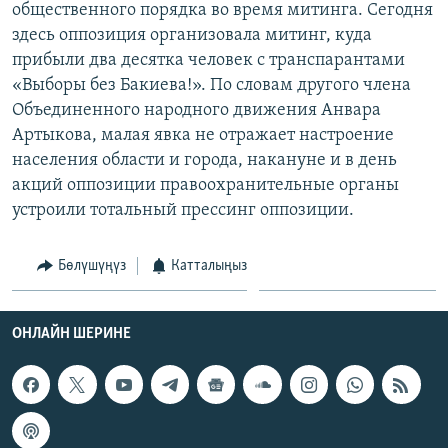
общественного порядка во время митинга. Сегодня
ОНЛАЙН ШЕРИНЕ
ЭЖЕ-СИҢДИЛЕР
здесь оппозиция организовала митинг, куда
АЗАТТЫК+
прибыли два десятка человек с транспарантами
«Выборы без Бакиева!». По словам другого члена
ЫҢГАЙСЫЗ СУРООЛОР
Объединенного народного движения Анвара
Артыкова, малая явка не отражает настроение
ЭЕ/АРнун бардык сайттары
населения области и города, накануне и в день
акций оппозиции правоохранительные органы
устроили тотальный прессинг оппозиции.
Бөлүшүңүз
Катталыңыз
ОНЛАЙН ШЕРИНЕ