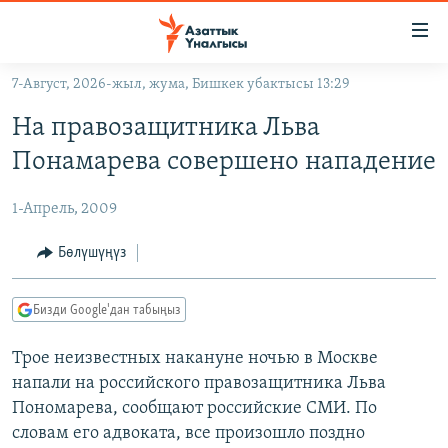
Линктер
Мазмунга
өтүңүз
7-Август, 2026-жыл, жума, Бишкек убактысы 13:29
Навигацияга
ЖАҢЫЛЫКТАР
өтүңүз
На правозащитника Льва
КЫРГЫЗСТАН
Издөөгө
Понамарева совершено нападение
салыңыз
ДҮЙНӨ
КЫРГЫЗСТАН
1-Апрель, 2009
УКРАИНА
САЯСАТ
ДҮЙНӨ
АТАЙЫН ИЛИКТӨӨ
ЭКОНОМИКА
БОРБОР АЗИЯ
Бөлүшүңүз
ТВ ПРОГРАММАЛАР
МАДАНИЯТ
Бизди Google'дан табыңыз
ПОДКАСТ
БҮГҮН АЗАТТЫКТА
Трое неизвестных накануне ночью в Москве
ӨЗГӨЧӨ ПИКИР
ЭКСПЕРТТЕР ТАЛДАЙТ
напали на российского правозащитника Льва
БИЗ ЖАНА ДҮЙНӨ
Пономарева, сообщают российские СМИ. По
Русский
ДАНИСТЕ
словам его адвоката, все произошло поздно