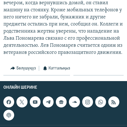
вечером, когда вернувшись домой, он ставил
ОНЛАЙН ШЕРИНЕ
ЭЖЕ-СИҢДИЛЕР
машину на стоянку. Кроме мобильных телефонов у
АЗАТТЫК+
него ничего не забрали, бумажник и другие
предметы остались при нем, сообщил он. Коллеги и
ЫҢГАЙСЫЗ СУРООЛОР
родственника жертвы уверены, что нападение на
Льва Пономарева связано с его профессиональной
ЭЕ/АРнун бардык сайттары
деятельностью. Лев Пономарев считается одним из
ветеранов российского правозащитного движения.
Бөлүшүңүз
Катталыңыз
ОНЛАЙН ШЕРИНЕ