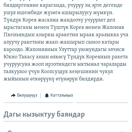
билдиргенине караганда, учуруу эң эрте дегенде
ОНЛАЙН ШЕРИНЕ
ЭЖЕ-СИҢДИЛЕР
ушул ишембиде жүзөгө ашырылуусу мүмкүн.
АЗАТТЫК+
Түндүк Корея жасалма жандоочу учурулат деп
ЫҢГАЙСЫЗ СУРООЛОР
ырастаганы менен Түштүк Корея менен Жапония
Пхеньяндын азыркы аракетин ыраак аралыкка уча
алуучу ракетаны жаап-жашырып сыноо катары
ЭЕ/АРнун бардык сайттары
кароодо. Жапониянын Улуттар уюмундагы элчиси
Юкио Такасу анын өлкөсү Түндүк Кореянын ракета
учуруусуна жооп ирээтиндеги ыктымал чараларды
талкуулоо үчүн Коопсуздук кеңешинин чукул
жыйынын өткөрүүнү өтүнөрүн билдирди.
Бөлүшүңүз
Катталыңыз
Дагы кызыктуу баяндар