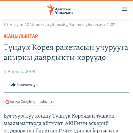
Линктер
Мазмунга
өтүңүз
10-Август, 2026-жыл, дүйшөмбү, Бишкек убактысы 11:32
Навигацияга
ЖАҢЫЛЫКТАР
өтүңүз
ЖАҢЫЛЫКТАР
КЫРГЫЗСТАН
Издөөгө
Түндүк Корея ракетасын учурууга
салыңыз
ДҮЙНӨ
КЫРГЫЗСТАН
акыркы даярдыкты көрүүдө
УКРАИНА
САЯСАТ
ДҮЙНӨ
3-Апрель, 2009
АТАЙЫН ИЛИКТӨӨ
ЭКОНОМИКА
БОРБОР АЗИЯ
ТВ ПРОГРАММАЛАР
Бөлүшүңүз
МАДАНИЯТ
ПОДКАСТ
БҮГҮН АЗАТТЫКТА
Бизди Google'дан табыңыз
ӨЗГӨЧӨ ПИКИР
ЭКСПЕРТТЕР ТАЛДАЙТ
Бул тууралуу коңшу Түштүк Кореядан түшкөн
БИЗ ЖАНА ДҮЙНӨ
Русский
маалыматтарда айтылат. АКШнын аскерий
ДАНИСТЕ
өкүлдөрүнүн биринин Рейтердин кабарчысына