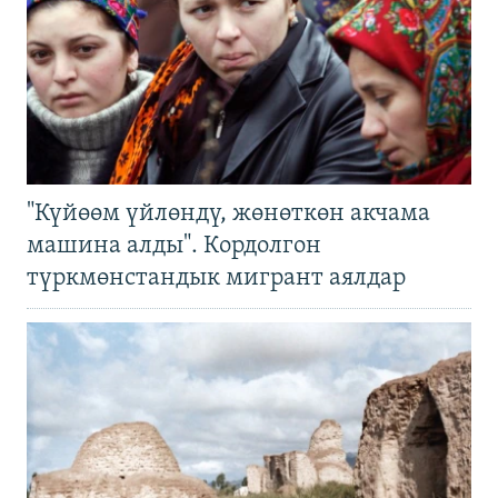
"Күйөөм үйлөндү, жөнөткөн акчама
машина алды". Кордолгон
түркмөнстандык мигрант аялдар