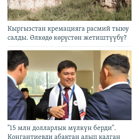
Кыргызстан кремацияга расмий тыюу
салды. Өлкөдө көрүстөн жетиштүүбү?
"15 млн долларлык мүлкүн берди".
Конгантиевди абактан алып калган