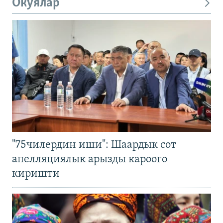
Окуялар
"75чилердин иши": Шаардык сот
апелляциялык арызды кароого
киришти