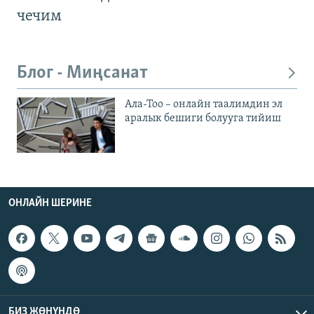
чечим
Блог - Миңсанат
Ала-Тоо – онлайн таалимдин эл
аралык бешиги болууга тийиш
ОНЛАЙН ШЕРИНЕ
БИЗ ЖӨНҮНДӨ