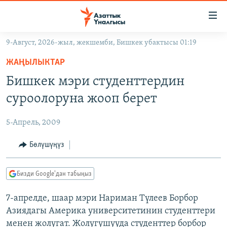
Линктер
Мазмунга
өтүңүз
9-Август, 2026-жыл, жекшемби, Бишкек убактысы 01:19
Навигацияга
ЖАҢЫЛЫКТАР
өтүңүз
ЖАҢЫЛЫКТАР
КЫРГЫЗСТАН
Издөөгө
Бишкек мэри студенттердин
салыңыз
ДҮЙНӨ
КЫРГЫЗСТАН
суроолоруна жооп берет
УКРАИНА
САЯСАТ
ДҮЙНӨ
5-Апрель, 2009
АТАЙЫН ИЛИКТӨӨ
ЭКОНОМИКА
БОРБОР АЗИЯ
ТВ ПРОГРАММАЛАР
Бөлүшүңүз
МАДАНИЯТ
ПОДКАСТ
БҮГҮН АЗАТТЫКТА
Бизди Google'дан табыңыз
ӨЗГӨЧӨ ПИКИР
ЭКСПЕРТТЕР ТАЛДАЙТ
7-апрелде, шаар мэри Нариман Түлеев Борбор
БИЗ ЖАНА ДҮЙНӨ
Русский
Азиядагы Америка университетинин студенттери
ДАНИСТЕ
менен жолугат. Жолугушууда студенттер борбор