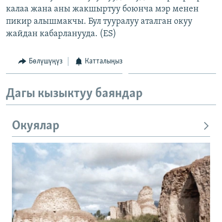
калаа жана аны жакшыртуу боюнча мэр менен
ОНЛАЙН ШЕРИНЕ
ЭЖЕ-СИҢДИЛЕР
пикир алышмакчы. Бул тууралуу аталган окуу
АЗАТТЫК+
жайдан кабарланууда. (ES)
ЫҢГАЙСЫЗ СУРООЛОР
Бөлүшүңүз
Катталыңыз
ЭЕ/АРнун бардык сайттары
Дагы кызыктуу баяндар
Окуялар