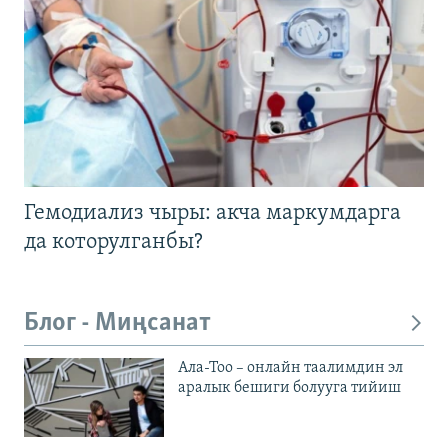
Гемодиализ чыры: акча маркумдарга
да которулганбы?
Блог - Миңсанат
Ала-Тоо – онлайн таалимдин эл
аралык бешиги болууга тийиш