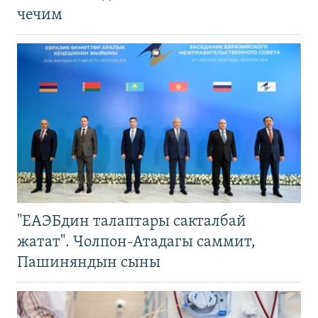
чечим
"ЕАЭБдин талаптары сакталбай
жатат". Чолпон-Атадагы саммит,
Пашиняндын сыны