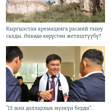
Кыргызстан кремацияга расмий тыюу
салды. Өлкөдө көрүстөн жетиштүүбү?
"15 млн долларлык мүлкүн берди".