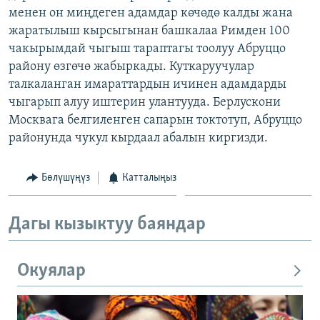
менен он миңдеген адамдар көчөдө калды жана
ОНЛАЙН ШЕРИНЕ
ЭЖЕ-СИҢДИЛЕР
жаратылыш кырсыгынан башкалаа Римден 100
АЗАТТЫК+
чакырымдай чыгыш тараптагы тоолуу Абруццо
ЫҢГАЙСЫЗ СУРООЛОР
району өзгөчө жабыркады. Куткаруучулар
талкаланган имараттардын ичинен адамдарды
чыгарып алуу иштерин улантууда. Берлускони
ЭЕ/АРнун бардык сайттары
Москвага белгиленген сапарын токтотуп, Абруццо
районунда чукул кырдаал абалын киргизди.
Бөлүшүңүз
Катталыңыз
Дагы кызыктуу баяндар
Окуялар