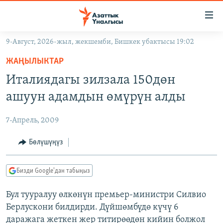
Линктер
Мазмунга
өтүңүз
9-Август, 2026-жыл, жекшемби, Бишкек убактысы 19:02
Навигацияга
ЖАҢЫЛЫКТАР
өтүңүз
ЖАҢЫЛЫКТАР
КЫРГЫЗСТАН
Издөөгө
Италиядагы зилзала 150дөн
салыңыз
ДҮЙНӨ
КЫРГЫЗСТАН
ашуун адамдын өмүрүн алды
УКРАИНА
САЯСАТ
ДҮЙНӨ
7-Апрель, 2009
АТАЙЫН ИЛИКТӨӨ
ЭКОНОМИКА
БОРБОР АЗИЯ
ТВ ПРОГРАММАЛАР
Бөлүшүңүз
МАДАНИЯТ
ПОДКАСТ
БҮГҮН АЗАТТЫКТА
Бизди Google'дан табыңыз
ӨЗГӨЧӨ ПИКИР
ЭКСПЕРТТЕР ТАЛДАЙТ
Бул тууралуу өлкөнүн премьер-министри Силвио
БИЗ ЖАНА ДҮЙНӨ
Русский
Берлускони билдирди. Дүйшөмбүдө күчү 6
ДАНИСТЕ
даражага жеткен жер титирөөдөн кийин болжол