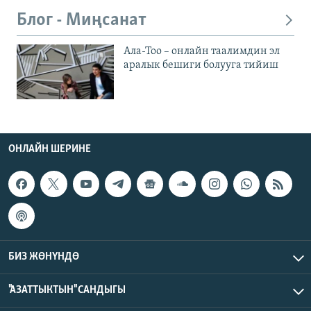
Блог - Миңсанат
Ала-Тоо – онлайн таалимдин эл
аралык бешиги болууга тийиш
ОНЛАЙН ШЕРИНЕ
БИЗ ЖӨНҮНДӨ
"АЗАТТЫКТЫН" САНДЫГЫ