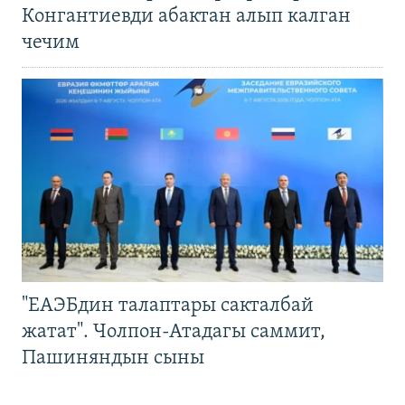
Конгантиевди абактан алып калган
чечим
"ЕАЭБдин талаптары сакталбай
жатат". Чолпон-Атадагы саммит,
Пашиняндын сыны