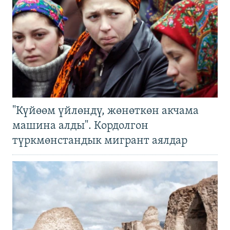
"Күйөөм үйлөндү, жөнөткөн акчама
машина алды". Кордолгон
түркмөнстандык мигрант аялдар