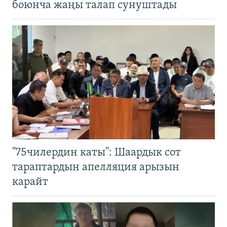
боюнча жаңы талап сунуштады
"75чилердин каты": Шаардык сот
тараптардын апелляция арызын
карайт