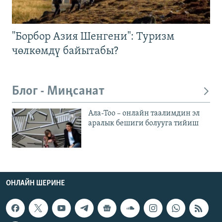
"Борбор Азия Шенгени": Туризм
чөлкөмдү байытабы?
Блог - Миңсанат
Ала-Тоо – онлайн таалимдин эл
аралык бешиги болууга тийиш
ОНЛАЙН ШЕРИНЕ