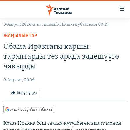
Линктер
Мазмунга
өтүңүз
8-Август, 2026-жыл, ишемби, Бишкек убактысы 00:19
Навигацияга
ЖАҢЫЛЫКТАР
өтүңүз
ЖАҢЫЛЫКТАР
КЫРГЫЗСТАН
Издөөгө
Обама Ирактагы каршы
салыңыз
ДҮЙНӨ
КЫРГЫЗСТАН
тараптарды тез арада элдешүүгө
УКРАИНА
САЯСАТ
ДҮЙНӨ
чакырды
АТАЙЫН ИЛИКТӨӨ
ЭКОНОМИКА
БОРБОР АЗИЯ
9-Апрель, 2009
ТВ ПРОГРАММАЛАР
МАДАНИЯТ
Бөлүшүңүз
ПОДКАСТ
БҮГҮН АЗАТТЫКТА
ӨЗГӨЧӨ ПИКИР
ЭКСПЕРТТЕР ТАЛДАЙТ
Бизди Google'дан табыңыз
БИЗ ЖАНА ДҮЙНӨ
Русский
Кечээ Иракка беш саатка күтүлбөгөн визит менен
ДАНИСТЕ