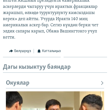
келген АКШнын президенти «америкалык
ОНЛАЙН ШЕРИНЕ
ЭЖЕ-СИҢДИЛЕР
аскерлерди чыгаруу үчүн ирактык фракциялар
жарашып, өлкөдө туруктуулукту камсыздашы
АЗАТТЫК+
керек» деп айтты. Учурда Иракта 140 миң
ЫҢГАЙСЫЗ СУРООЛОР
америкалык аскер бар. Сегиз күндөн берки чет
элдик сапары карып, Обама Вашингтонго учуп
кетти.
ЭЕ/АРнун бардык сайттары
Бөлүшүңүз
Катталыңыз
Дагы кызыктуу баяндар
Окуялар