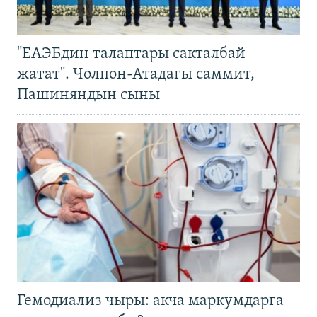
"ЕАЭБдин талаптары сакталбай
жатат". Чолпон-Атадагы саммит,
Пашиняндын сыны
Гемодиализ чыры: акча маркумдарга