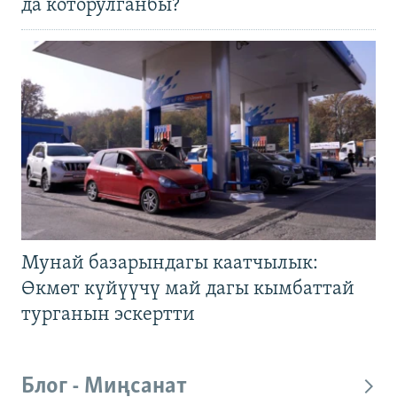
да которулганбы?
Мунай базарындагы каатчылык:
Өкмөт күйүүчү май дагы кымбаттай
турганын эскертти
Блог - Миңсанат