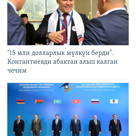
"15 млн долларлык мүлкүн берди".
Конгантиевди абактан алып калган
чечим