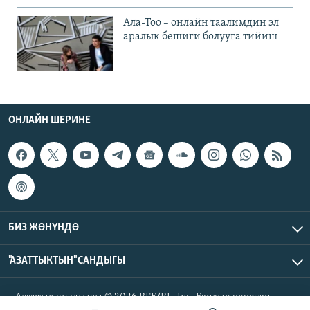
Ала-Тоо – онлайн таалимдин эл
аралык бешиги болууга тийиш
ОНЛАЙН ШЕРИНЕ
БИЗ ЖӨНҮНДӨ
"АЗАТТЫКТЫН" САНДЫГЫ
Азаттык үналгысы © 2026 RFE/RL, Inc. Бардык укуктар