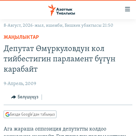
Линктер
Мазмунга
өтүңүз
8-Август, 2026-жыл, ишемби, Бишкек убактысы 21:50
Навигацияга
ЖАҢЫЛЫКТАР
өтүңүз
ЖАҢЫЛЫКТАР
КЫРГЫЗСТАН
Издөөгө
Депутат Өмүркуловдун кол
салыңыз
ДҮЙНӨ
КЫРГЫЗСТАН
тийбестигин парламент бүгүн
УКРАИНА
САЯСАТ
ДҮЙНӨ
карабайт
АТАЙЫН ИЛИКТӨӨ
ЭКОНОМИКА
БОРБОР АЗИЯ
9-Апрель, 2009
ТВ ПРОГРАММАЛАР
МАДАНИЯТ
Бөлүшүңүз
ПОДКАСТ
БҮГҮН АЗАТТЫКТА
ӨЗГӨЧӨ ПИКИР
ЭКСПЕРТТЕР ТАЛДАЙТ
Бизди Google'дан табыңыз
БИЗ ЖАНА ДҮЙНӨ
Русский
Ага жараша оппозиция депутатты колдоо
ДАНИСТЕ