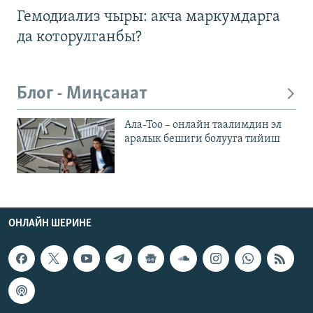
Гемодиализ чыры: акча маркумдарга
да которулганбы?
Блог - Миңсанат
Ала-Тоо – онлайн таалимдин эл
аралык бешиги болууга тийиш
ОНЛАЙН ШЕРИНЕ