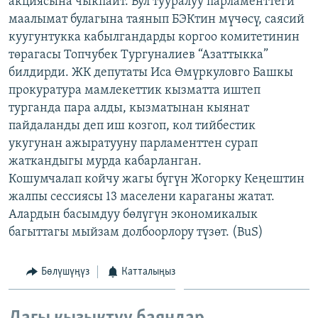
акциясына чыкпайт. Бул тууралуу парламенттеги
ОНЛАЙН ШЕРИНЕ
ЭЖЕ-СИҢДИЛЕР
маалымат булагына таянып БЭКтин мүчөсү, саясий
куугунтукка кабылгандарды коргоо комитетинин
АЗАТТЫК+
төрагасы Топчубек Тургуналиев “Азаттыкка”
ЫҢГАЙСЫЗ СУРООЛОР
билдирди. ЖК депутаты Иса Өмүркуловго Башкы
прокуратура мамлекеттик кызматта иштеп
турганда пара алды, кызматынан кыянат
ЭЕ/АРнун бардык сайттары
пайдаланды деп иш козгоп, кол тийбестик
укугунан ажыратууну парламенттен сурап
жаткандыгы мурда кабарланган.
Кошумчалап койчу жагы бүгүн Жогорку Кеңештин
жалпы сессиясы 13 маселени караганы жатат.
Алардын басымдуу бөлүгүн экономикалык
багыттагы мыйзам долбоорлору түзөт. (BuS)
Бөлүшүңүз
Катталыңыз