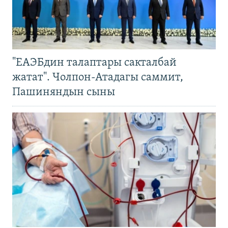
"ЕАЭБдин талаптары сакталбай
жатат". Чолпон-Атадагы саммит,
Пашиняндын сыны