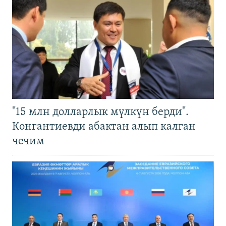
"15 млн долларлык мүлкүн берди".
Конгантиевди абактан алып калган
чечим