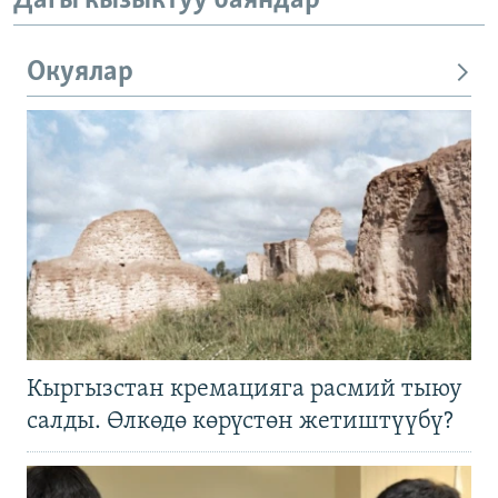
Дагы кызыктуу баяндар
Окуялар
Кыргызстан кремацияга расмий тыюу
салды. Өлкөдө көрүстөн жетиштүүбү?