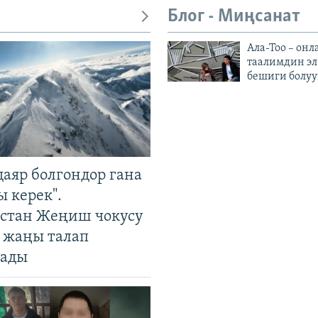
Блог - Миңсанат
Ала-Тоо – онл
таалимдин эл
бешиги болуу
даяр болгондор гана
 керек".
стан Жеңиш чокусу
 жаңы талап
ады