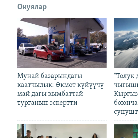
Окуялар
Мунай базарындагы
"Толук 
каатчылык: Өкмөт күйүүчү
чыгышы
май дагы кымбаттай
Кыргыз
турганын эскертти
боюнча
сунушт