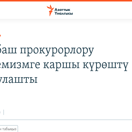
Р
аш прокурорлору
емизмге каршы күрөштү
улашты
9
з
ан табыңыз