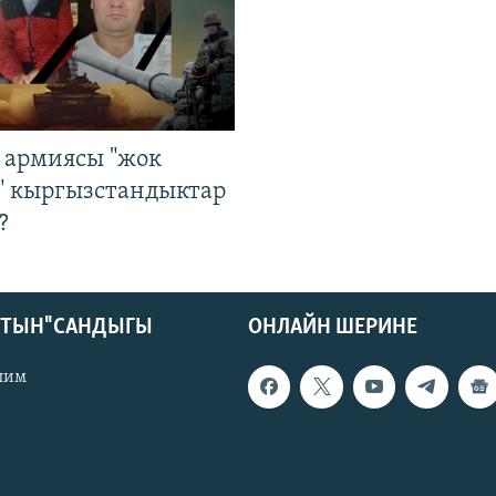
 армиясы "жок
" кыргызстандыктар
?
КТЫН" САНДЫГЫ
ОНЛАЙН ШЕРИНЕ
лим