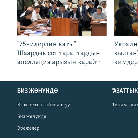
"75чилердин каты":
Украин
Шаардык сот тараптардын
кылган
апелляция арызын карайт
кимдер
БИЗ ЖӨНҮНДӨ
"АЗАТТЫ
Блоктолгон сайтты ачуу
Тилим - ди
Биз жөнүндө
Русский
Эрежелер