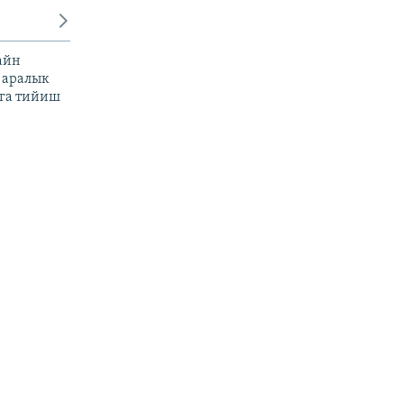
айн
 аралык
га тийиш