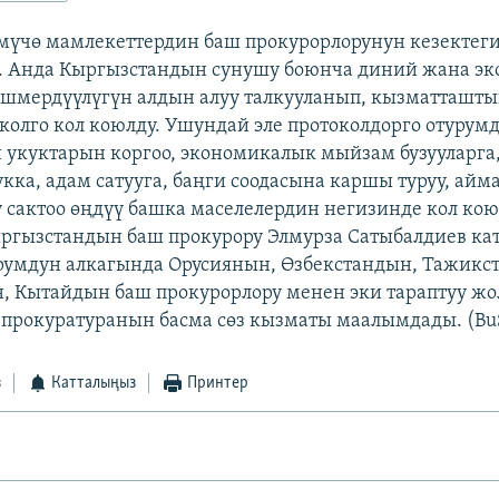
мүчө мамлекеттердин баш прокурорлорунун кезектег
. Анда Кыргызстандын сунушу боюнча диний жана эк
шмердүүлүгүн алдын алуу талкууланып, кызматташты
колго кол коюлду. Ушундай эле протоколдорго отурум
укуктарын коргоо, экономикалык мыйзам бузууларга
ка, адам сатууга, баңги соодасына каршы туруу, айм
у сактоо өңдүү башка маселелердин негизинде кол кою
ргызстандын баш прокурору Элмурза Сатыбалдиев к
румдун алкагында Орусиянын, Өзбекстандын, Тажикс
, Кытайдын баш прокурорлору менен эки тараптуу жол
 прокуратуранын басма сөз кызматы маалымдады. (Bu
з
Катталыңыз
Принтер