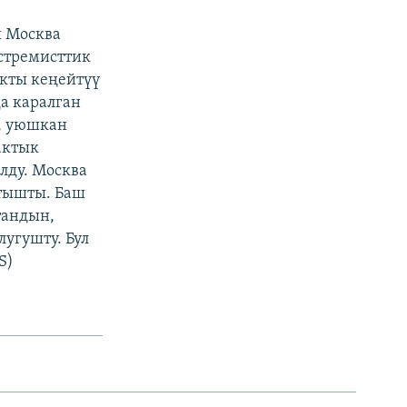
и Москва
стремисттик
кты кеңейтүү
да каралган
, уюшкан
актык
лду. Москва
атышты. Баш
тандын,
угушту. Бул
S)