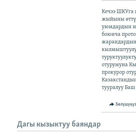
ЭЖЕ-СИҢДИЛЕР
Кечээ ШКУга 
АЗАТТЫК+
жыйыны өттү
ЫҢГАЙСЫЗ СУРООЛОР
уюмдардын и
боюнча прото
жарандардын 
кылмыштуулук
туруктуулукт
отурумуна Кы
прокурор оту
Казакстандын
тууралуу Баш
Бөлүшүңү
Дагы кызыктуу баяндар