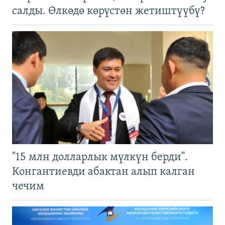
салды. Өлкөдө көрүстөн жетиштүүбү?
"15 млн долларлык мүлкүн берди".
Конгантиевди абактан алып калган
чечим