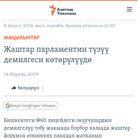
Линктер
Мазмунга
өтүңүз
8-Август, 2026-жыл, ишемби, Бишкек убактысы 16:00
Навигацияга
ЖАҢЫЛЫКТАР
өтүңүз
ЖАҢЫЛЫКТАР
КЫРГЫЗСТАН
Издөөгө
Жаштар парламентин түзүү
салыңыз
ДҮЙНӨ
КЫРГЫЗСТАН
демилгеси көтөрүлүүдө
УКРАИНА
САЯСАТ
ДҮЙНӨ
14-Апрель, 2009
АТАЙЫН ИЛИКТӨӨ
ЭКОНОМИКА
БОРБОР АЗИЯ
ТВ ПРОГРАММАЛАР
Бөлүшүңүз
МАДАНИЯТ
ПОДКАСТ
БҮГҮН АЗАТТЫКТА
Бизди Google'дан табыңыз
ӨЗГӨЧӨ ПИКИР
ЭКСПЕРТТЕР ТАЛДАЙТ
Бишкектеги №65 лицейдеги окуучулардын
БИЗ ЖАНА ДҮЙНӨ
Русский
демилгелүү тобу жакында борбор калаада жаштар
ДАНИСТЕ
форумун өткөрүүнү пландап жатканын