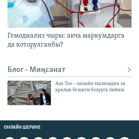
Гемодиализ чыры: акча маркумдарга
да которулганбы?
Блог - Миңсанат
Ала-Тоо – онлайн таалимдин эл
аралык бешиги болууга тийиш
ОНЛАЙН ШЕРИНЕ