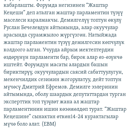
кабарлашты. Форумда негизинен “Жаштар
ОНЛАЙН ШЕРИНЕ
ЭЖЕ-СИҢДИЛЕР
Кеңеши” деп аталган жаштар парламентин түзүү
АЗАТТЫК+
маселеси каралмакчы. Демилгелүү топтун өкүлү
ЫҢГАЙСЫЗ СУРООЛОР
Руслан Бечелевдун айтымында, алар окуучулар
арасында сурамжылоо жүргүзгөн. Натыйжада
жаштар парламентин түзүү демилгесин көпчүлүк
ЭЕ/АРнун бардык сайттары
колдоого алган. Учурда айрым мектептердин
өздөрүнүн парламенти бар, бирок алар өз-өзүнчө
иштейт. Форумдун масаты алардын башын
бириктирүү, окуучулардын саясий сабаттуулугун,
мекенчилдик сезимин жогорулатуу, дейт топтун
мүчөсү Дмитрий Ефремов. Демилге ээлеринин
айтымында, оболу шаардык депутаттардан турган
эксперттик топ түзүлөт жана ал жаштар
парламентинин ишин көзөмөлдөп турат. “Жаштар
Кеңешине” сынактан өткөн14-24 курактагылар
мүчө боло алат. (EBM)