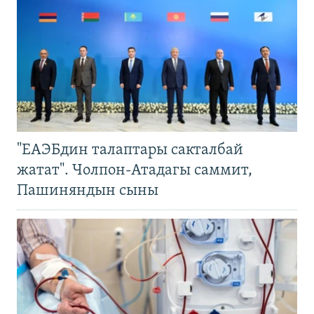
"ЕАЭБдин талаптары сакталбай
жатат". Чолпон-Атадагы саммит,
Пашиняндын сыны