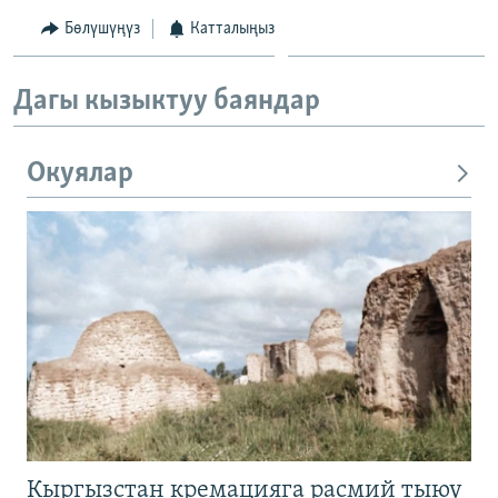
Бөлүшүңүз
Катталыңыз
Дагы кызыктуу баяндар
Окуялар
Кыргызстан кремацияга расмий тыюу